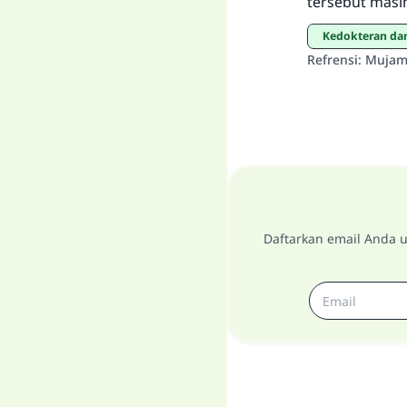
tersebut masih
Kedokteran d
Refrensi
:
Mujamm
Daftarkan email Anda u