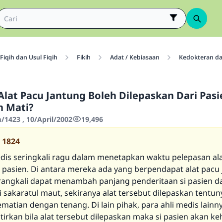
Fiqih dan Usul Fiqih
Fikih
Adat / Kebiasaan
Kedokteran d
lat Pacu Jantung Boleh Dilepaskan Dari Pas
n Mati?
1423 , 10/April/2002
19,496
1824
edis seringkali ragu dalam menetapkan waktu pelepasan al
i pasien. Di antara mereka ada yang berpendapat alat pacu
rangkali dapat menambah panjang penderitaan si pasien d
sakaratul maut, sekiranya alat tersebut dilepaskan tentun
matian dengan tenang. Di lain pihak, para ahli medis lainn
rkan bila alat tersebut dilepaskan maka si pasien akan ke