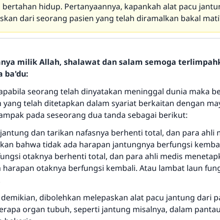
bertahan hidup. Pertanyaannya, kapankah alat pacu jantun
askan dari seorang pasien yang telah diramalkan bakal mati
Jawaban no. 110845 menyelamatkan
hanya milik Allah, shalawat dan salam semoga terlimpa
pernikahan.
a ba'du:
i apabila seorang telah dinyatakan meninggal dunia maka b
Bantu kami dalam memberikan jawaban untuk umat
ang telah ditetapkan dalam syariat berkaitan dengan mayi
 tampak pada seseorang dua tanda sebagai berikut:
Rasulullah ﷺ bersabda
"Siapa yang menunjukkan suatu kebaikan, meka dia akan
jantung dan tarikan nafasnya berhenti total, dan para ahli
mendapatkan pahala yang sama dengan orang yang
an bahwa tidak ada harapan jantungnya berfungsi kembal
melakukannya"
fungsi otaknya berhenti total, dan para ahli medis meneta
MUSLIM, 1893
a harapan otaknya berfungsi kembali. Atau lambat laun fun
.
 demikian, dibolehkan melepaskan alat pacu jantung dari p
Saham
rapa organ tubuh, seperti jantung misalnya, dalam pantau