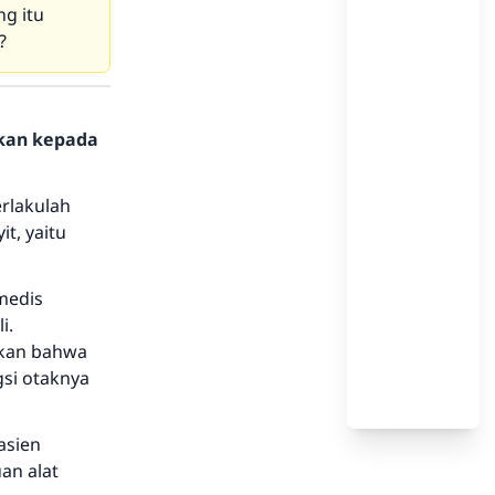
g itu
?
hkan kepada
erlakulah
t, yaitu
 medis
i.
pkan bahwa
gsi otaknya
asien
an alat