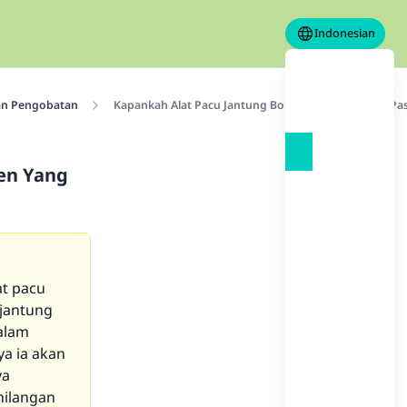
Indonesian
an Pengobatan
Kapankah Alat Pacu Jantung Boleh Dilepaskan Dari Pa
ien Yang
at pacu
 jantung
alam
ya ia akan
ya
hilangan