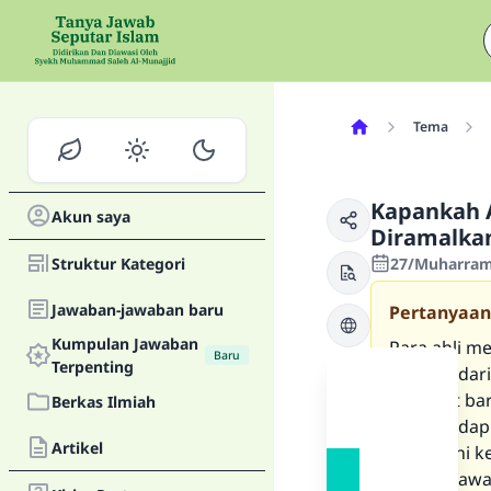
Tema
Kapankah A
Akun saya
Diramalka
Struktur Kategori
27/Muharram/
Jawaban-jawaban baru
Pertanyaan
Kumpulan Jawaban
Para ahli m
Baru
Terpenting
jantung dar
tersebut ba
Berkas Ilmiah
menghadapi 
Artikel
menjalani ke
mengkhawati