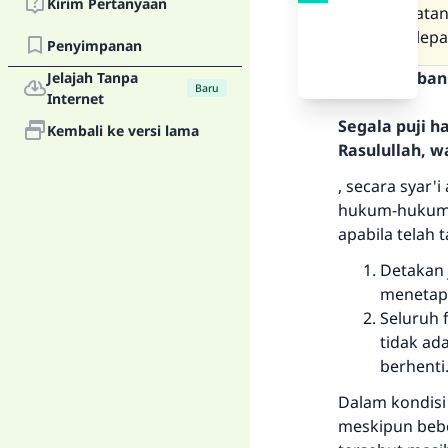
Kirim Pertanyaan
kesempatan 
boleh dilep
Penyimpanan
Teks Jawaban
Jelajah Tanpa
Baru
Internet
Segala puji 
Kembali ke versi lama
Rasulullah, w
, secara syar'
hukum-hukum y
apabila telah
Detakan 
menetapk
Seluruh 
tidak ad
berhenti
Dalam kondisi
meskipun bebe