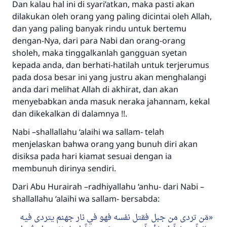
Dan kalau hal ini di syari’atkan, maka pasti akan
dilakukan oleh orang yang paling dicintai oleh Allah,
dan yang paling banyak rindu untuk bertemu
dengan-Nya, dari para Nabi dan orang-orang
sholeh, maka tinggalkanlah gangguan syetan
kepada anda, dan berhati-hatilah untuk terjerumus
pada dosa besar ini yang justru akan menghalangi
anda dari melihat Allah di akhirat, dan akan
menyebabkan anda masuk neraka jahannam, kekal
dan dikekalkan di dalamnya !!.
Nabi –shallallahu ‘alaihi wa sallam- telah
menjelaskan bahwa orang yang bunuh diri akan
disiksa pada hari kiamat sesuai dengan ia
membunuh dirinya sendiri.
Dari Abu Hurairah –radhiyallahu ‘anhu- dari Nabi –
shallallahu ‘alaihi wa sallam- bersabda:
مَن تردى من جبل فقتل نفسه فهو في نار جهنم يتردى فيه