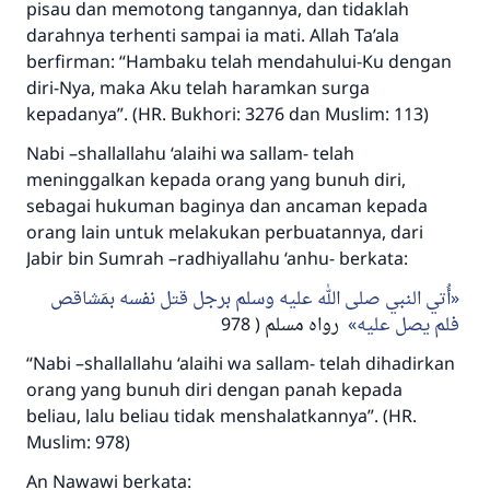
pisau dan memotong tangannya, dan tidaklah
menyelamatkan pernikahan.
darahnya terhenti sampai ia mati. Allah Ta’ala
berfirman: “Hambaku telah mendahului-Ku dengan
Bantu kami dalam memberikan jawaban untuk umat
diri-Nya, maka Aku telah haramkan surga
Rasulullah ﷺ bersabda
kepadanya”. (HR. Bukhori: 3276 dan Muslim: 113)
"Siapa yang menunjukkan suatu kebaikan,
meka dia akan mendapatkan pahala yang
Nabi –shallallahu ‘alaihi wa sallam- telah
sama dengan orang yang melakukannya"
meninggalkan kepada orang yang bunuh diri,
sebagai hukuman baginya dan ancaman kepada
MUSLIM, 1893
orang lain untuk melakukan perbuatannya, dari
Jabir bin Sumrah –radhiyallahu ‘anhu- berkata:
Saham
أُتي النبي صلى الله عليه وسلم برجل قتل نفسه بمَشاقص
فلم يصل عليه
رواه مسلم ( 978
“Nabi –shallallahu ‘alaihi wa sallam- telah dihadirkan
orang yang bunuh diri dengan panah kepada
beliau, lalu beliau tidak menshalatkannya”. (HR.
Muslim: 978)
An Nawawi berkata: