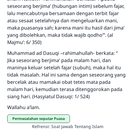
seseorang berjima’ (hubungan intim) sebelum fajar,
menyelamatkan pernikahan.
lalu mencabutnya bersamaan dengan terbit fajar
atau sesaat setelahnya dan mengeluarkan mani,
Bantu kami dalam memberikan jawaban untuk umat
maka puasanya sah; karena mani itu hasil dari jima’
Rasulullah ﷺ bersabda
yang dibolehkan, maka tidak wajib qodho’”. (al
"Siapa yang menunjukkan suatu kebaikan,
Majmu’: 6/ 350)
meka dia akan mendapatkan pahala yang
sama dengan orang yang melakukannya"
Muhammad ad Dasuqi –rahimahullah- berkata: “
Jika seseorang berjima’ pada malam hari, dan
MUSLIM, 1893
maninya keluar setelah fajar (subuh), maka hal itu
tidak masalah. Hal ini sama dengan seseorang yang
bercelak atau mamakai obat tetes mata pada
Saham
malam hari, kemudian terasa ditenggorokan pada
siang hari. (Hasyiatul Dasuqi: 1/ 524)
Wallahu a’lam.
Permasalahan seputar Puasa
Refrensi
:
Soal Jawab Tentang Islam