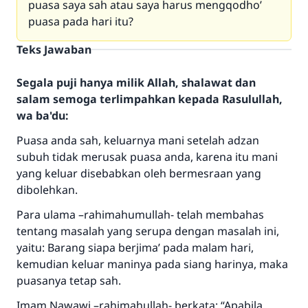
puasa saya sah atau saya harus mengqodho’
puasa pada hari itu?
Teks Jawaban
Segala puji hanya milik Allah, shalawat dan
salam semoga terlimpahkan kepada Rasulullah,
wa ba'du:
Puasa anda sah, keluarnya mani setelah adzan
subuh tidak merusak puasa anda, karena itu mani
yang keluar disebabkan oleh bermesraan yang
dibolehkan.
Para ulama –rahimahumullah- telah membahas
tentang masalah yang serupa dengan masalah ini,
yaitu: Barang siapa berjima’ pada malam hari,
kemudian keluar maninya pada siang harinya, maka
puasanya tetap sah.
Jawaban no. 110845
Imam Nawawi –rahimahullah- berkata: “Apabila