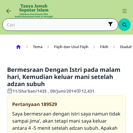
Tema
Fiqih dan Usul Fiqih
Fikih
Ibadah
Bermesraan Dengan Istri pada malam
hari, Kemudian keluar mani setelah
adzan subuh
11/Sha'ban/1435 , 09/Juni/2014
12,431
Pertanyaan
189529
Saya bermesraan dengan istri saya namun tidak
sampai jima’, akan tetapi mani saya keluar
antara 4 -5 menit setelah adzan subuh. Apakah