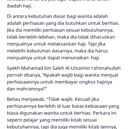
ibadah haji.
Di antara kebutuhan dasar bagi wanita adalah
adalah perhiasan yang dia butuhkan untuk berhias.
Jika dia memiliki perhiasan sesuai kebutuhannya,
tidak berlebih-lebihan, maka dia tidak diharuskan
menjualnya untuk melaksankan haji. Tapi jika
melebihi kebutuhan dasarnya, maka dia harus
menjualnya untuk dapat menunaikan haji.
Syekh Muhamad bin Saleh Al-Utsaimin rahimahullah
pernah ditanya, “Apakah wajib bagi wanita menjual
Jawaban no. 110845
perhiasaannya untuk membayar ongkos hajinya
dan mahramnya?”
menyelamatkan pernikahan.
Beliau menjawab, “Tidak wajib. Kecuali jika
Bantu kami dalam memberikan jawaban untuk umat
perhiasannya berlebih di luar batas kebiasaan yang
biasa digunakan wanita untuk berhias. Perkara ini
Rasulullah ﷺ bersabda
seperti pelajar yang memiliki kitab sesuai
"Siapa yang menunjukkan suatu kebaikan,
meka dia akan mendapatkan pahala yang
kebutuhannya, tapi dia juga memiliki kitab lainnya,