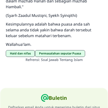
dalam mazhab Hanafi dan sebagian mazhab
Hambali."
(Syarh Zaadul Mustqni, Syekh Syinqithi)
Kesimpulannya adalah bahwa puasa anda sah
selama anda tidak yakin bahwa darah tersebut
keluar sebelum matahari terbenam.
Wallahua'lam.
haid dan nifas
Permasalahan seputar Puasa
Refrensi
:
Soal Jawab Tentang Islam
Buletin
Daftarkan email Anda untuk menerima buletin dari situs