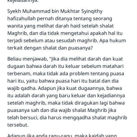
kejelasannya."
Rasulullah ﷺ bersabda
Syekh Muhammad bin Mukhtar Syinqithy
"Siapa yang menunjukkan suatu kebaikan,
hafizahullah pernah ditanya tentang seorang
meka dia akan mendapatkan pahala yang
wanita yang melihat darah haid setelah shalat
sama dengan orang yang melakukannya"
Maghrib, dan dia tidak mengetahui apakah hal itu
MUSLIM, 1893
terjadi sebelum atau sesudah maghrib. Apa hukum
terkait dengan shalat dan puasanya?
Beliau menjawab, "Jika dia melihat darah dan kuat
Saham
dugaan bahwa darah itu keluar sebelum matahari
terbenam, maka tidak ada problem tentang puasa
hari itu, yaitu bahwa puasa hari itu batal dan dia
wajib qadha. Adapun jika kuat dugaannya, bahwa
itu adalah darah yang baru keluar dan kejadiannya
setelah maghrib, maka tidak diragukan lagi bahwa
puasanya sah dan dia wajib shalat Maghrib jika
telah bersuci, dia harus mengqadha shalat maghrib
tersebut.
Adapun jika anda ragu-ragu, maka kaidah yang