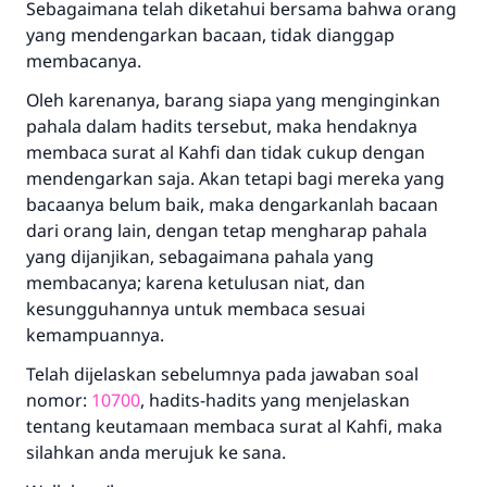
Sebagaimana telah diketahui bersama bahwa orang
yang mendengarkan bacaan, tidak dianggap
membacanya.
Oleh karenanya, barang siapa yang menginginkan
pahala dalam hadits tersebut, maka hendaknya
membaca surat al Kahfi dan tidak cukup dengan
Jawaban no. 110845
mendengarkan saja. Akan tetapi bagi mereka yang
bacaanya belum baik, maka dengarkanlah bacaan
menyelamatkan pernikahan.
dari orang lain, dengan tetap mengharap pahala
yang dijanjikan, sebagaimana pahala yang
Bantu kami dalam memberikan jawaban untuk umat
membacanya; karena ketulusan niat, dan
Rasulullah ﷺ bersabda
kesungguhannya untuk membaca sesuai
"Siapa yang menunjukkan suatu kebaikan,
kemampuannya.
meka dia akan mendapatkan pahala yang
sama dengan orang yang melakukannya"
Telah dijelaskan sebelumnya pada jawaban soal
nomor:
10700
, hadits-hadits yang menjelaskan
MUSLIM, 1893
tentang keutamaan membaca surat al Kahfi, maka
silahkan anda merujuk ke sana.