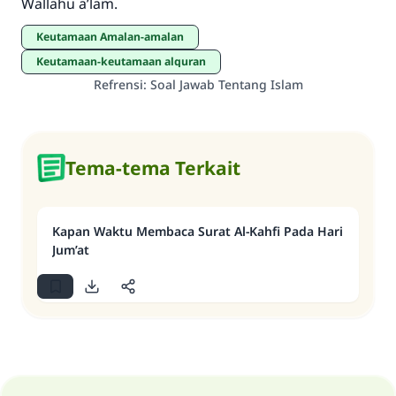
Saham
Wallahu a’lam.
Keutamaan Amalan-amalan
Keutamaan-keutamaan alquran
Refrensi
:
Soal Jawab Tentang Islam
Tema-tema Terkait
Kapan Waktu Membaca Surat Al-Kahfi Pada Hari
Jum’at