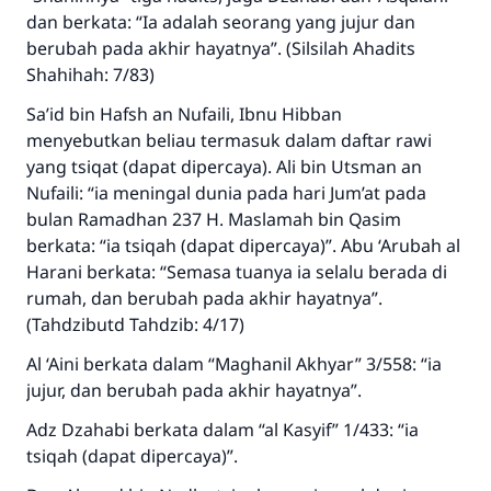
Bantu kami dalam memberikan jawaban untuk umat
dan berkata: “Ia adalah seorang yang jujur dan
berubah pada akhir hayatnya”. (Silsilah Ahadits
Rasulullah ﷺ bersabda
Shahihah: 7/83)
"Siapa yang menunjukkan suatu kebaikan,
meka dia akan mendapatkan pahala yang
Sa’id bin Hafsh an Nufaili, Ibnu Hibban
sama dengan orang yang melakukannya"
menyebutkan beliau termasuk dalam daftar rawi
yang tsiqat (dapat dipercaya). Ali bin Utsman an
MUSLIM, 1893
Nufaili: “ia meningal dunia pada hari Jum’at pada
bulan Ramadhan 237 H. Maslamah bin Qasim
berkata: “ia tsiqah (dapat dipercaya)”. Abu ‘Arubah al
Saham
Harani berkata: “Semasa tuanya ia selalu berada di
rumah, dan berubah pada akhir hayatnya”.
(Tahdzibutd Tahdzib: 4/17)
Al ‘Aini berkata dalam “Maghanil Akhyar” 3/558: “ia
jujur, dan berubah pada akhir hayatnya”.
Adz Dzahabi berkata dalam “al Kasyif” 1/433: “ia
tsiqah (dapat dipercaya)”.