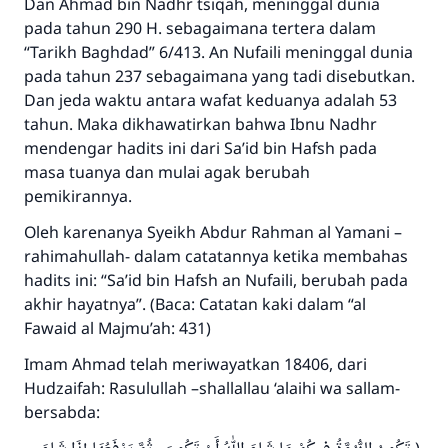
Dan Ahmad bin Nadhr tsiqah, meninggal dunia
pada tahun 290 H. sebagaimana tertera dalam
“Tarikh Baghdad” 6/413. An Nufaili meninggal dunia
pada tahun 237 sebagaimana yang tadi disebutkan.
Dan jeda waktu antara wafat keduanya adalah 53
tahun. Maka dikhawatirkan bahwa Ibnu Nadhr
mendengar hadits ini dari Sa’id bin Hafsh pada
masa tuanya dan mulai agak berubah
pemikirannya.
Oleh karenanya Syeikh Abdur Rahman al Yamani –
rahimahullah- dalam catatannya ketika membahas
hadits ini: “Sa’id bin Hafsh an Nufaili, berubah pada
akhir hayatnya”. (Baca: Catatan kaki dalam “al
Fawaid al Majmu’ah: 431)
Imam Ahmad telah meriwayatkan 18406, dari
Hudzaifah: Rasulullah –shallallau ‘alaihi wa sallam-
bersabda: