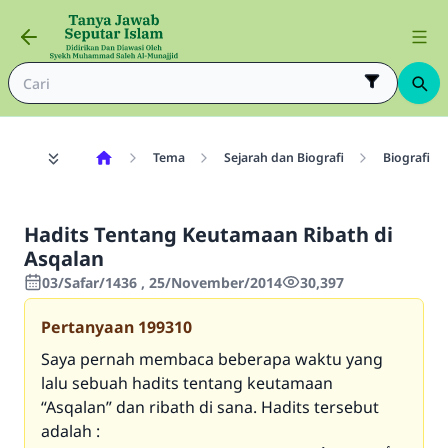
Tema
Sejarah dan Biografi
Biografi
Hadits Tentang Keutamaan Ribath di
Asqalan
03/Safar/1436 , 25/November/2014
30,397
Pertanyaan
199310
Saya pernah membaca beberapa waktu yang
lalu sebuah hadits tentang keutamaan
“Asqalan” dan ribath di sana. Hadits tersebut
adalah :