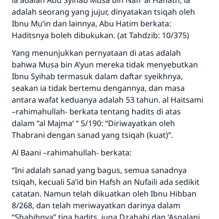
ia adalah Abu Syihab Musa bin Nafi’ al Hanath, ia
adalah seorang yang jujur, dinyatakan tsiqah oleh
Ibnu Mu’in dan lainnya, Abu Hatim berkata:
Haditsnya boleh dibukukan. (at Tahdzib: 10/375)
Yang menunjukkan pernyataan di atas adalah
bahwa Musa bin A’yun mereka tidak menyebutkan
Ibnu Syihab termasuk dalam daftar syeikhnya,
seakan ia tidak bertemu dengannya, dan masa
antara wafat keduanya adalah 53 tahun. al Haitsami
–rahimahullah- berkata tentang hadits di atas
dalam “al Majma’ “ 5/190: “Diriwayatkan oleh
Thabrani dengan sanad yang tsiqah (kuat)”.
Al Baani –rahimahullah- berkata:
“Ini adalah sanad yang bagus, semua sanadnya
tsiqah, kecuali Sa’id bin Hafsh an Nufaili ada sedikit
Jawaban no. 110845
catatan. Namun telah dikuatkan oleh Ibnu Hibban
menyelamatkan pernikahan.
8/268, dan telah meriwayatkan darinya dalam
“Shahihnya” tiga hadits, juga Dzahabi dan ‘Asqalani