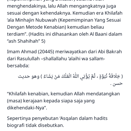
menghendakinya, lalu Allah mengangkatnya juga
sesuai dengan kehendaknya. Kemudian era Khilafah
‘ala Minhajin Nubuwah (Kepemimpinan Yang Sesuai
Dengan Metode Kenabian) kemudian beliau
terdiam”. (Hadits ini dihasankan oleh Al Baani dalam
“ash Shahihah” 5)
Imam Ahmad (20445) meriwayatkan dari Abi Bakrah
dari Rasulullah –shallallahu ‘alaihi wa sallam-
bersabda:
( خِلَافَةُ نُبُوَّةٍ ، ثُمَّ يُؤْتِي اللهُ الْمُلْكَ مَنْ يَشَاءُ ) وهو حديث
حسن .
“Khilafah kenabian, kemudian Allah mendatangkan
(masa) kerajaan kepada siapa saja yang
dikehendaki-Nya”.
Sepertinya penyebutan ‘Asqalan dalam hadits
biografi tidak disebutkan.