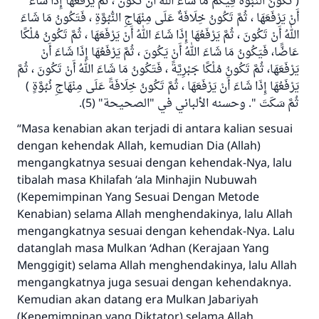
( تَكُونُ النُّبُوَّةُ فِيكُمْ مَا شَاءَ اللهُ أَنْ تَكُونَ ، ثُمَّ يَرْفَعُهَا إِذَا شَاءَ
أَنْ يَرْفَعَهَا ، ثُمَّ تَكُونُ خِلَافَةٌ عَلَى مِنْهَاجِ النُّبُوَّةِ ، فَتَكُونُ مَا شَاءَ
اللهُ أَنْ تَكُونَ ، ثُمَّ يَرْفَعُهَا إِذَا شَاءَ اللهُ أَنْ يَرْفَعَهَا ، ثُمَّ تَكُونُ مُلْكًا
عَاضًّا، فَيَكُونُ مَا شَاءَ اللهُ أَنْ يَكُونَ ، ثُمَّ يَرْفَعُهَا إِذَا شَاءَ أَنْ
يَرْفَعَهَا، ثُمَّ تَكُونُ مُلْكًا جَبْرِيَّةً ، فَتَكُونُ مَا شَاءَ اللهُ أَنْ تَكُونَ ، ثُمَّ
يَرْفَعُهَا إِذَا شَاءَ أَنْ يَرْفَعَهَا ، ثُمَّ تَكُونُ خِلَافَةً عَلَى مِنْهَاجِ نُبُوَّةٍ )
ثُمَّ سَكَتَ ". وحسنه الألباني في "الصحيحة" (5).
“Masa kenabian akan terjadi di antara kalian sesuai
dengan kehendak Allah, kemudian Dia (Allah)
mengangkatnya sesuai dengan kehendak-Nya, lalu
tibalah masa Khilafah ‘ala Minhajin Nubuwah
(Kepemimpinan Yang Sesuai Dengan Metode
Kenabian) selama Allah menghendakinya, lalu Allah
mengangkatnya sesuai dengan kehendak-Nya. Lalu
datanglah masa Mulkan ‘Adhan (Kerajaan Yang
Menggigit) selama Allah menghendakinya, lalu Allah
mengangkatnya juga sesuai dengan kehendaknya.
Kemudian akan datang era Mulkan Jabariyah
(Kepemimpinan yang Diktator) selama Allah