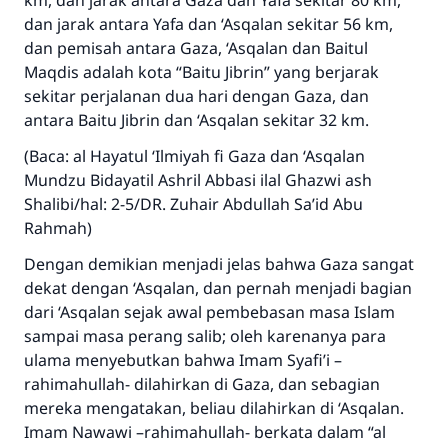
km, dan jarak antara Gaza dan Yafa sekitar 80 km,
dan jarak antara Yafa dan ‘Asqalan sekitar 56 km,
dan pemisah antara Gaza, ‘Asqalan dan Baitul
Maqdis adalah kota “Baitu Jibrin” yang berjarak
sekitar perjalanan dua hari dengan Gaza, dan
antara Baitu Jibrin dan ‘Asqalan sekitar 32 km.
(Baca: al Hayatul ‘Ilmiyah fi Gaza dan ‘Asqalan
Mundzu Bidayatil Ashril Abbasi ilal Ghazwi ash
Shalibi/hal: 2-5/DR. Zuhair Abdullah Sa’id Abu
Rahmah)
Dengan demikian menjadi jelas bahwa Gaza sangat
dekat dengan ‘Asqalan, dan pernah menjadi bagian
dari ‘Asqalan sejak awal pembebasan masa Islam
sampai masa perang salib; oleh karenanya para
ulama menyebutkan bahwa Imam Syafi’i –
rahimahullah- dilahirkan di Gaza, dan sebagian
mereka mengatakan, beliau dilahirkan di ‘Asqalan.
Imam Nawawi –rahimahullah- berkata dalam “al