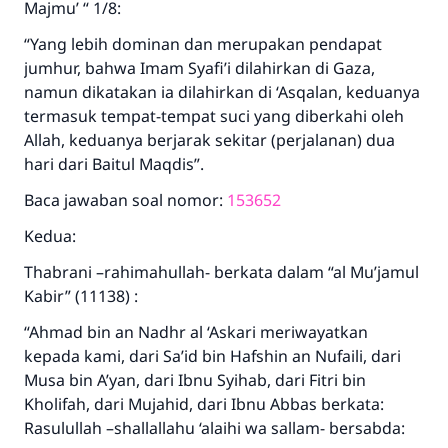
Majmu’ “ 1/8:
“Yang lebih dominan dan merupakan pendapat
jumhur, bahwa Imam Syafi’i dilahirkan di Gaza,
namun dikatakan ia dilahirkan di ‘Asqalan, keduanya
termasuk tempat-tempat suci yang diberkahi oleh
Allah, keduanya berjarak sekitar (perjalanan) dua
hari dari Baitul Maqdis”.
Baca jawaban soal nomor:
153652
Kedua:
Thabrani –rahimahullah- berkata dalam “al Mu’jamul
Kabir” (11138) :
“Ahmad bin an Nadhr al ‘Askari meriwayatkan
kepada kami, dari Sa’id bin Hafshin an Nufaili, dari
Musa bin A’yan, dari Ibnu Syihab, dari Fitri bin
Kholifah, dari Mujahid, dari Ibnu Abbas berkata:
Rasulullah –shallallahu ‘alaihi wa sallam- bersabda: