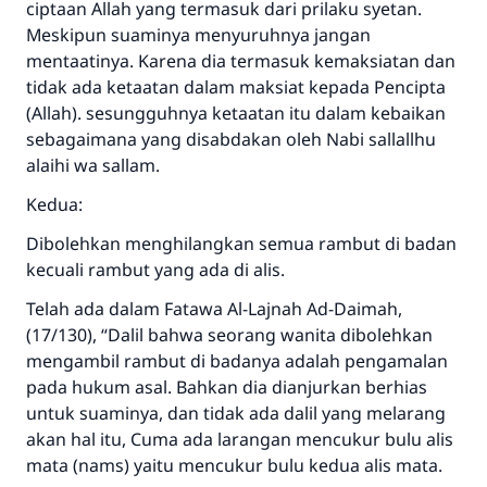
ciptaan Allah yang termasuk dari prilaku syetan.
Meskipun suaminya menyuruhnya jangan
mentaatinya. Karena dia termasuk kemaksiatan dan
tidak ada ketaatan dalam maksiat kepada Pencipta
Jawaban no. 110845
(Allah). sesungguhnya ketaatan itu dalam kebaikan
sebagaimana yang disabdakan oleh Nabi sallallhu
menyelamatkan pernikahan.
alaihi wa sallam.
Bantu kami dalam memberikan jawaban untuk umat
Kedua:
Rasulullah ﷺ bersabda
Dibolehkan menghilangkan semua rambut di badan
"Siapa yang menunjukkan suatu kebaikan,
kecuali rambut yang ada di alis.
meka dia akan mendapatkan pahala yang
sama dengan orang yang melakukannya"
Telah ada dalam Fatawa Al-Lajnah Ad-Daimah,
(17/130), “Dalil bahwa seorang wanita dibolehkan
MUSLIM, 1893
mengambil rambut di badanya adalah pengamalan
pada hukum asal. Bahkan dia dianjurkan berhias
untuk suaminya, dan tidak ada dalil yang melarang
Saham
akan hal itu, Cuma ada larangan mencukur bulu alis
mata (nams) yaitu mencukur bulu kedua alis mata.