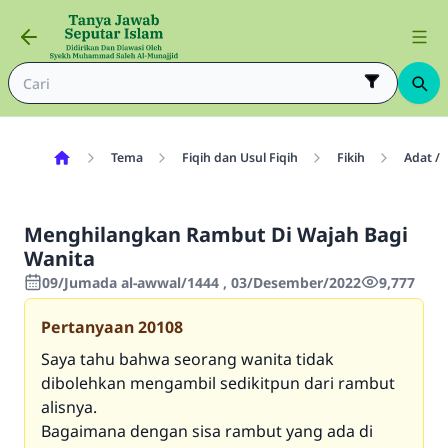
Tema
Fiqih dan Usul Fiqih
Fikih
Adat / 
Menghilangkan Rambut Di Wajah Bagi
Wanita
09/Jumada al-awwal/1444 , 03/Desember/2022
9,777
Pertanyaan
20108
Saya tahu bahwa seorang wanita tidak
dibolehkan mengambil sedikitpun dari rambut
alisnya.
Bagaimana dengan sisa rambut yang ada di