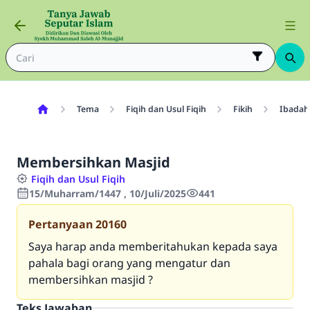
Tema
Fiqih dan Usul Fiqih
Fikih
Ibadah
Membersihkan Masjid
Fiqih dan Usul Fiqih
15/Muharram/1447 , 10/Juli/2025
441
Pertanyaan
20160
Saya harap anda memberitahukan kepada saya
pahala bagi orang yang mengatur dan
membersihkan masjid ?
Teks Jawaban