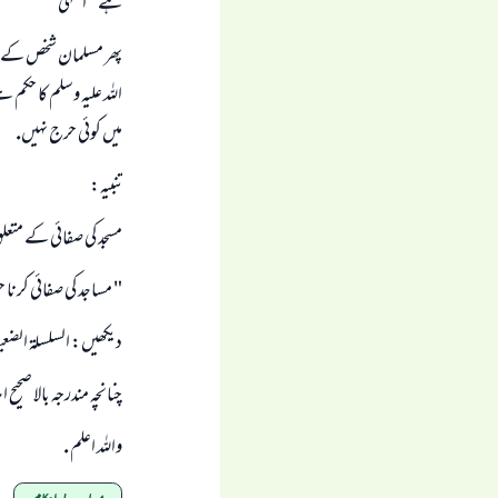
ہے " انتہى
پھر مسلمان شخص كے لي
اللہ عليہ وسلم كا حك
ميں كوئى حرج نہيں.
تنبيہ:
مسجد كى صفائى كے مت
" مساجد كى صفائى كرنا ح
ديكھيں: السلسلۃ الضعيفہ حد
چنانچہ مندرجہ بالا صحيح 
واللہ اعلم .