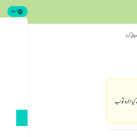
اردو
صفائى كرنا
كيا اجروثواب