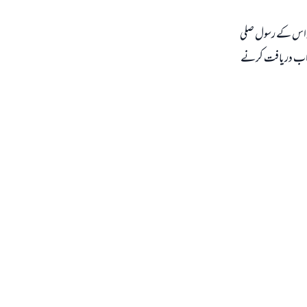
ور اس كے رسول صلى
وثواب دريافت كرنے