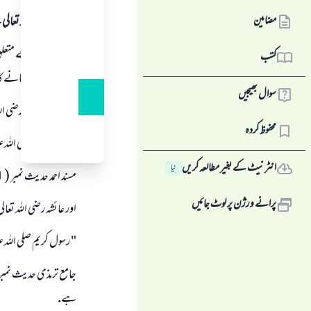
مضامین
ہمہ قسم کی حمد اللہ تع
مسجد كى صفائى كے متعل
کتب
اس ميں خوشبو لگانے كا
سوال بھیجیں
سمرہ بن جندب رضى اللہ
محفوظ کردہ
" رسول كريم صلى اللہ 
انٹرنیٹ کے بغیر مطالعہ کریں
نِیا
مسند احمد حديث نمبر ( 19671 ) علامہ البانى رحمہ اللہ تعالى نے صحيح الترغيب والترھيب حديث نمبر ( 278 ) ميں اسے صحيح كہا ہے.
پرانے ورژن پر لوٹ جائیں
اور عائشہ رضى اللہ تعال
" رسول كريم صلى اللہ ع
ہے.