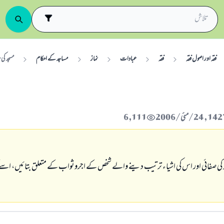
فقہ اور اصول فقہ
فقہ
عبادات
نماز
مساجد کے احکام
مسجد كى 
6,111
كى صفائى اور اس كى اشياء ترتيب دينے والے شخص كے اجروثواب كے متعلق بتائيں، اسے 