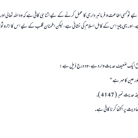
ے تو كسى اطاعت و فرمانبردارى كا عمل كرنے كے ليے اتنا ہى كافى ہے كہ وہ اللہ تعالى ا
م ہے، اور يہى چيز اس كے كامل اسلام كى نشانى ہے، ليكن اطمنان قلب كے ليے اس كا اجر
علق ايك ضعيف حديث وارد ہے، وہ درج ذيل ہے:
ور عين كا مہر ہے "
يث نمبر ( 4147 ).
احاديث پر اكتفا كرنا كافى ہے.