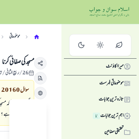
موضوعاتی
مسجد كى صفائى كرنا
میرا اکاؤنٹ
26/ربيع الثاني/1427 , 24/مئی/2006
موضوعاتی فہرست
سوال
20160
تازہ ترین جوابات
گزارش ہے كہ مسجد 
حاصل ہوتا ہے ؟
اہم ترین جوابات
نِیا
جواب کا متن
تحقیقی مضامین