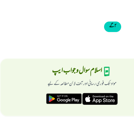
آگے
اسلام سوال و جواب ایپ
مواد تک فوری رسائی اور آف لائن مطالعہ کے لیے