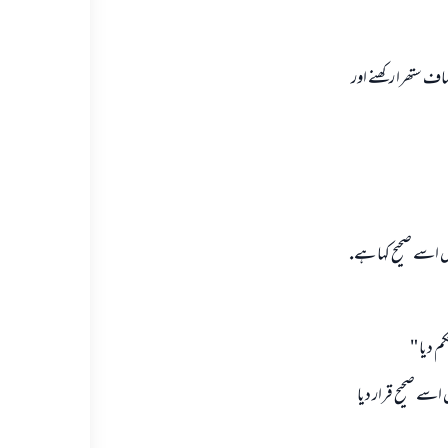
اف ستھرا ركھنے اور
م ديا "
5 ) علامہ البانى رحمہ اللہ تعالى نے صحيح الترغيب و الترھيب حديث نمبر ( 279 ) ميں اسے صحيح قرار ديا