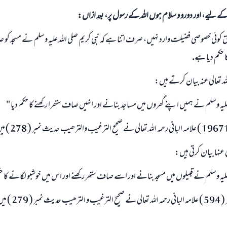
الی کے لیے، اور دورو و سلام ہوں اللہ کے رسول پر، بعد ازاں:
ق كوئى خصوصى فضيلت وارد نہيں، صرف اتنا ہے كہ نبى كريم صلى اللہ عليہ وسلم نے مسجد كو ص
 حكم ديا ہے.
 تعالى عنہ بيان كرتے ہيں:
عليہ وسلم نے ہميں اپنے گھروں ميں مساجد بنانے اور انہيں صاف ستھرا ركھنے كا حكم ديا "
ى عنہا بيان كرتى ہيں:
ليہ وسلم نے قبيلوں ميں مسجد بنانے اور اسے صاف ستھر ركھنے اور اس ميں خوشبو لگانے كا حك
جامع ترمذى حديث نمبر ( 94