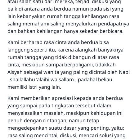
atau salah satu dari mereka, terjadi diskusi yang
baik di antara anda berdua namun pada sisi yang
lain kebanyakan rumah tangga kehilangan rasa
saling memahami saling menyalurkan pendapatnya
dan bahkan kehilangan hanya sekedar berbicara.
Kami berharap rasa cinta anda berdua bisa
langgeng seperti itu, karena alangkah banyaknya
rumah tangga yang tidak dibangun di atas rasa
cinta, meskipun sampai berpoligami, tidakkah
Aisyah sebagai wanita yang paling dicintai oleh Nabi
–shallallahu ‘alaihi wa sallam-, padahal beliau
Jawaban no. 110845
memiliki istri yang lain.
menyelamatkan pernikahan.
Kami memberikan apresiasi kepada anda berdua
yang sampai pada tingkatan tersebut dalam
Bantu kami dalam memberikan jawaban untuk umat
menyelesaikan masalah, meskipun kehidupan ini
Rasulullah ﷺ bersabda
penuh dengan rintangan, namun tetap
"Siapa yang menunjukkan suatu kebaikan,
mengedepankan suatu dasar yang penting, yaitu;
meka dia akan mendapatkan pahala yang
rasa saling mencintai, diskusi, mencari solusi yang
sama dengan orang yang melakukannya"