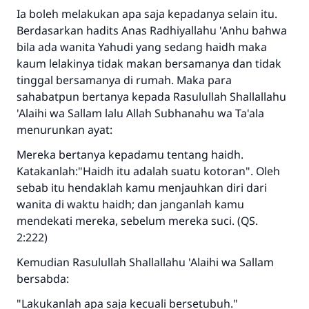
Ia boleh melakukan apa saja kepadanya selain itu.
Berdasarkan hadits Anas Radhiyallahu 'Anhu bahwa
bila ada wanita Yahudi yang sedang haidh maka
kaum lelakinya tidak makan bersamanya dan tidak
Jawaban no. 110845
tinggal bersamanya di rumah. Maka para
menyelamatkan pernikahan.
sahabatpun bertanya kepada Rasulullah Shallallahu
'Alaihi wa Sallam lalu Allah Subhanahu wa Ta'ala
Bantu kami dalam memberikan jawaban untuk umat
menurunkan ayat:
Rasulullah ﷺ bersabda
Mereka bertanya kepadamu tentang haidh.
"Siapa yang menunjukkan suatu kebaikan,
Katakanlah:"Haidh itu adalah suatu kotoran". Oleh
meka dia akan mendapatkan pahala yang
sebab itu hendaklah kamu menjauhkan diri dari
sama dengan orang yang melakukannya"
wanita di waktu haidh; dan janganlah kamu
mendekati mereka, sebelum mereka suci. (QS.
MUSLIM, 1893
2:222)
Kemudian Rasulullah Shallallahu 'Alaihi wa Sallam
Saham
bersabda:
"Lakukanlah apa saja kecuali bersetubuh."