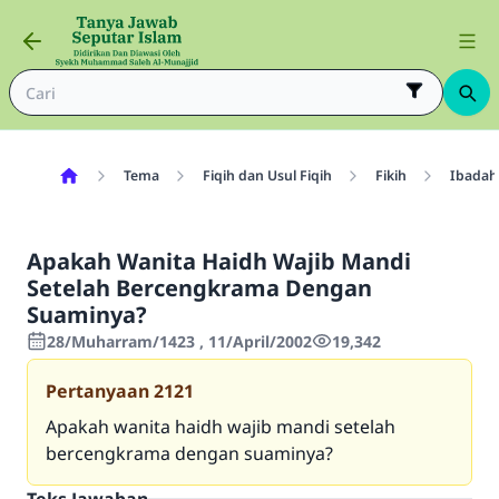
Tema
Fiqih dan Usul Fiqih
Fikih
Ibadah
Apakah Wanita Haidh Wajib Mandi
Setelah Bercengkrama Dengan
Suaminya?
28/Muharram/1423 , 11/April/2002
19,342
Pertanyaan
2121
Apakah wanita haidh wajib mandi setelah
bercengkrama dengan suaminya?