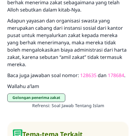
berhak menerima zakat sebagaimana yang telah
Alloh sebutkan dalam kitab-Nya.
Jawaban no. 110845
Adapun yayasan dan organisasi swasta yang
merupakan cabang dari instansi sosial dari kantor
menyelamatkan pernikahan.
pusat untuk menyalurkan zakat kepada mereka
yang berhak menerimanya, maka mereka tidak
Bantu kami dalam memberikan jawaban untuk umat
boleh mengalokasikan biaya administrasi dari harta
Rasulullah ﷺ bersabda
zakat, karena sebutan “amil zakat” tidak termasuk
"Siapa yang menunjukkan suatu kebaikan,
mereka.
meka dia akan mendapatkan pahala yang
sama dengan orang yang melakukannya"
Baca juga jawaban soal nomor:
128635
dan
178684
.
MUSLIM, 1893
Wallahu a’lam
Golongan penerima zakat
Refrensi
:
Soal Jawab Tentang Islam
Saham
Tema-tema Terkait