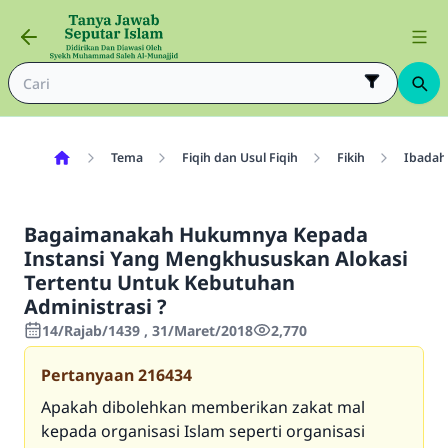
Tema
Fiqih dan Usul Fiqih
Fikih
Ibadah
Bagaimanakah Hukumnya Kepada
Instansi Yang Mengkhususkan Alokasi
Tertentu Untuk Kebutuhan
Administrasi ?
14/Rajab/1439 , 31/Maret/2018
2,770
Pertanyaan
216434
Apakah dibolehkan memberikan zakat mal
kepada organisasi Islam seperti organisasi