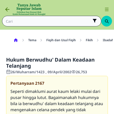
Tema
Fiqih dan Usul Fiqih
Fikih
Ibadah
Hukum Berwudhu' Dalam Keadaan
Telanjang
26/Muharram/1423 , 09/April/2002
26,753
Pertanyaan
2167
Seperti dimaklumi aurat kaum lelaki mulai dari
pusar hingga lutut. Bagaimanakah hukumnya
bila ia berwudhu' dalam keadaan telanjang atau
mengenakan celana pendek yang tidak