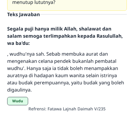
menutup lututnya?
Teks Jawaban
Segala puji hanya milik Allah, shalawat dan
salam semoga terlimpahkan kepada Rasulullah,
wa ba'du:
, wudhu'nya sah. Sebab membuka aurat dan
Jawaban no. 110845
mengenakan celana pendek bukanlah pembatal
menyelamatkan pernikahan.
wudhu'. Hanya saja ia tidak boleh menampakkan
auratnya di hadapan kaum wanita selain istrinya
Bantu kami dalam memberikan jawaban untuk umat
atau budak perempuannya, yaitu budak yang boleh
digaulinya.
Rasulullah ﷺ bersabda
"Siapa yang menunjukkan suatu kebaikan,
Wudu
meka dia akan mendapatkan pahala yang
Refrensi
:
Fatawa Lajnah Daimah V/235
sama dengan orang yang melakukannya"
MUSLIM, 1893