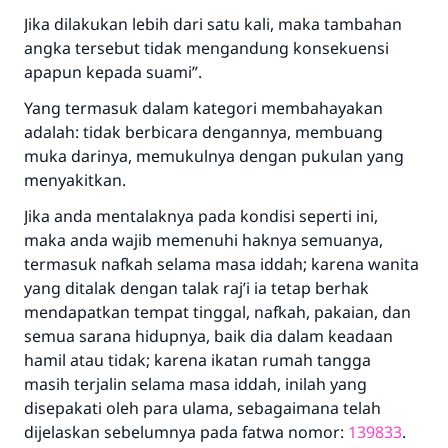
Bantu kami dalam memberikan jawaban untuk umat
Jika dilakukan lebih dari satu kali, maka tambahan
angka tersebut tidak mengandung konsekuensi
Rasulullah ﷺ bersabda
apapun kepada suami”.
"Siapa yang menunjukkan suatu kebaikan,
meka dia akan mendapatkan pahala yang
Yang termasuk dalam kategori membahayakan
sama dengan orang yang melakukannya"
adalah: tidak berbicara dengannya, membuang
MUSLIM, 1893
muka darinya, memukulnya dengan pukulan yang
menyakitkan.
Jika anda mentalaknya pada kondisi seperti ini,
Saham
maka anda wajib memenuhi haknya semuanya,
termasuk nafkah selama masa iddah; karena wanita
yang ditalak dengan talak raj’i ia tetap berhak
mendapatkan tempat tinggal, nafkah, pakaian, dan
semua sarana hidupnya, baik dia dalam keadaan
hamil atau tidak; karena ikatan rumah tangga
masih terjalin selama masa iddah, inilah yang
disepakati oleh para ulama, sebagaimana telah
dijelaskan sebelumnya pada fatwa nomor:
139833
.