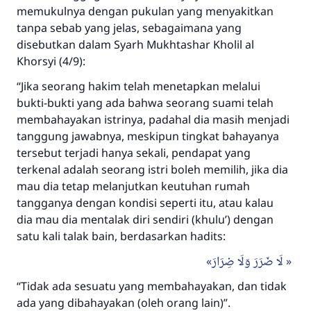
memukulnya dengan pukulan yang menyakitkan
tanpa sebab yang jelas, sebagaimana yang
disebutkan dalam Syarh Mukhtashar Kholil al
Khorsyi (4/9):
“Jika seorang hakim telah menetapkan melalui
bukti-bukti yang ada bahwa seorang suami telah
membahayakan istrinya, padahal dia masih menjadi
tanggung jawabnya, meskipun tingkat bahayanya
tersebut terjadi hanya sekali, pendapat yang
terkenal adalah seorang istri boleh memilih, jika dia
mau dia tetap melanjutkan keutuhan rumah
tangganya dengan kondisi seperti itu, atau kalau
dia mau dia mentalak diri sendiri (khulu’) dengan
satu kali talak bain, berdasarkan hadits:
لَا ضَرَرَ وَلَا ضِرَارَ
Jawaban no. 110845
“Tidak ada sesuatu yang membahayakan, dan tidak
menyelamatkan pernikahan.
ada yang dibahayakan (oleh orang lain)”.