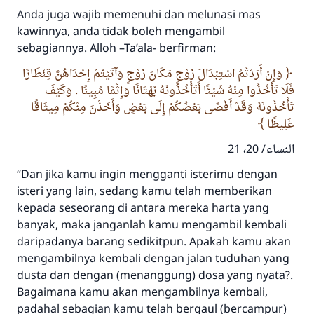
Anda juga wajib memenuhi dan melunasi mas
kawinnya, anda tidak boleh mengambil
sebagiannya. Alloh –Ta’ala- berfirman:
وَإِنْ أَرَدْتُمُ اسْتِبْدَالَ زَوْجٍ مَكَانَ زَوْجٍ وَآتَيْتُمْ إِحْدَاهُنَّ قِنْطَارًا
فَلَا تَأْخُذُوا مِنْهُ شَيْئًا أَتَأْخُذُونَهُ بُهْتَانًا وَإِثْمًا مُبِينًا . وَكَيْفَ
تَأْخُذُونَهُ وَقَدْ أَفْضَى بَعْضُكُمْ إِلَى بَعْضٍ وَأَخَذْنَ مِنْكُمْ مِيثَاقًا
غَلِيظًا
النساء/ 20، 21
“Dan jika kamu ingin mengganti isterimu dengan
isteri yang lain, sedang kamu telah memberikan
kepada seseorang di antara mereka harta yang
banyak, maka janganlah kamu mengambil kembali
daripadanya barang sedikitpun. Apakah kamu akan
mengambilnya kembali dengan jalan tuduhan yang
dusta dan dengan (menanggung) dosa yang nyata?.
Bagaimana kamu akan mengambilnya kembali,
padahal sebagian kamu telah bergaul (bercampur)