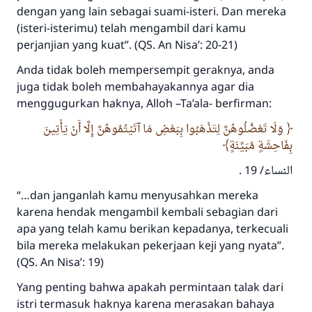
dengan yang lain sebagai suami-isteri. Dan mereka
(isteri-isterimu) telah mengambil dari kamu
perjanjian yang kuat”. (QS. An Nisa’: 20-21)
Anda tidak boleh mempersempit geraknya, anda
juga tidak boleh membahayakannya agar dia
menggugurkan haknya, Alloh –Ta’ala- berfirman:
وَلَا تَعْضُلُوهُنَّ لِتَذْهَبُوا بِبَعْضِ مَا آتَيْتُمُوهُنَّ إِلَّا أَنْ يَأْتِينَ
بِفَاحِشَةٍ مُبَيِّنَةٍ
النساء/ 19 .
“…dan janganlah kamu menyusahkan mereka
karena hendak mengambil kembali sebagian dari
apa yang telah kamu berikan kepadanya, terkecuali
bila mereka melakukan pekerjaan keji yang nyata”.
(QS. An Nisa’: 19)
Yang penting bahwa apakah permintaan talak dari
istri termasuk haknya karena merasakan bahaya