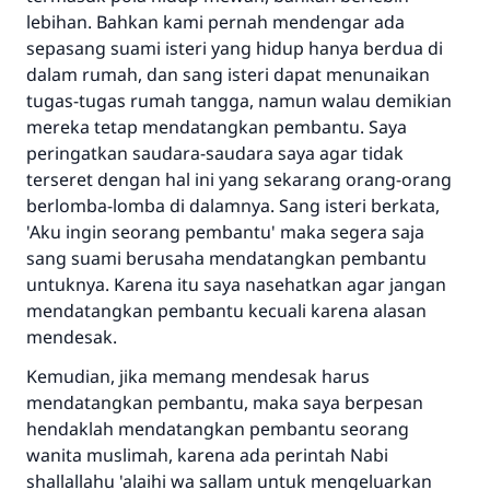
lebihan. Bahkan kami pernah mendengar ada
sepasang suami isteri yang hidup hanya berdua di
dalam rumah, dan sang isteri dapat menunaikan
tugas-tugas rumah tangga, namun walau demikian
mereka tetap mendatangkan pembantu. Saya
peringatkan saudara-saudara saya agar tidak
terseret dengan hal ini yang sekarang orang-orang
berlomba-lomba di dalamnya. Sang isteri berkata,
'Aku ingin seorang pembantu' maka segera saja
sang suami berusaha mendatangkan pembantu
untuknya. Karena itu saya nasehatkan agar jangan
mendatangkan pembantu kecuali karena alasan
Jawaban no. 110845
mendesak.
menyelamatkan pernikahan.
Kemudian, jika memang mendesak harus
mendatangkan pembantu, maka saya berpesan
Bantu kami dalam memberikan jawaban untuk umat
hendaklah mendatangkan pembantu seorang
Rasulullah ﷺ bersabda
wanita muslimah, karena ada perintah Nabi
"Siapa yang menunjukkan suatu kebaikan,
shallallahu 'alaihi wa sallam untuk mengeluarkan