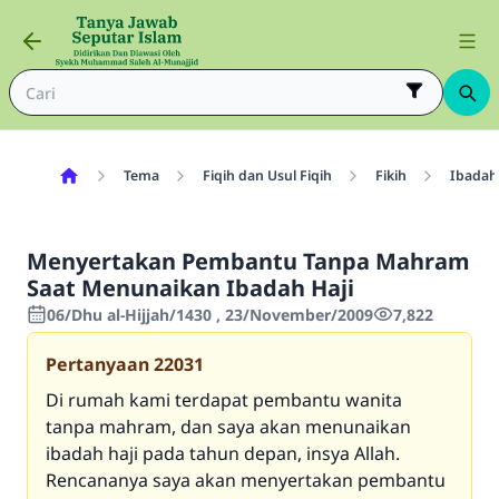
Tema
Fiqih dan Usul Fiqih
Fikih
Ibadah
Menyertakan Pembantu Tanpa Mahram
Saat Menunaikan Ibadah Haji
06/Dhu al-Hijjah/1430 , 23/November/2009
7,822
Pertanyaan
22031
Di rumah kami terdapat pembantu wanita
tanpa mahram, dan saya akan menunaikan
ibadah haji pada tahun depan, insya Allah.
Rencananya saya akan menyertakan pembantu