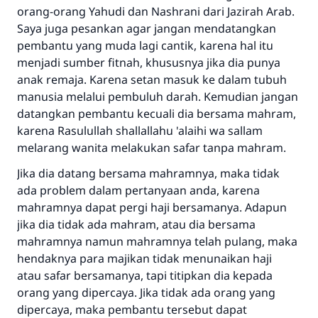
meka dia akan mendapatkan pahala yang
orang-orang Yahudi dan Nashrani dari Jazirah Arab.
sama dengan orang yang melakukannya"
Saya juga pesankan agar jangan mendatangkan
MUSLIM, 1893
pembantu yang muda lagi cantik, karena hal itu
menjadi sumber fitnah, khususnya jika dia punya
anak remaja. Karena setan masuk ke dalam tubuh
Saham
manusia melalui pembuluh darah. Kemudian jangan
datangkan pembantu kecuali dia bersama mahram,
karena Rasulullah shallallahu 'alaihi wa sallam
melarang wanita melakukan safar tanpa mahram.
Jika dia datang bersama mahramnya, maka tidak
ada problem dalam pertanyaan anda, karena
mahramnya dapat pergi haji bersamanya. Adapun
jika dia tidak ada mahram, atau dia bersama
mahramnya namun mahramnya telah pulang, maka
hendaknya para majikan tidak menunaikan haji
atau safar bersamanya, tapi titipkan dia kepada
orang yang dipercaya. Jika tidak ada orang yang
dipercaya, maka pembantu tersebut dapat