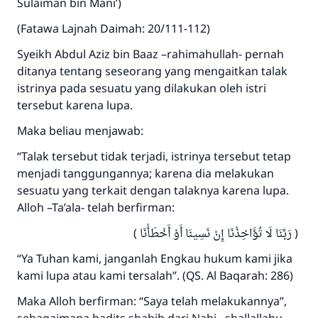
Sulaiman bin Mani’)
(Fatawa Lajnah Daimah: 20/111-112)
Syeikh Abdul Aziz bin Baaz –rahimahullah- pernah
ditanya tentang seseorang yang mengaitkan talak
istrinya pada sesuatu yang dilakukan oleh istri
tersebut karena lupa.
Maka beliau menjawab:
“Talak tersebut tidak terjadi, istrinya tersebut tetap
menjadi tanggungannya; karena dia melakukan
sesuatu yang terkait dengan talaknya karena lupa.
Alloh –Ta’ala- telah berfirman:
( رَبَّنَا لَا تُؤَاخِذْنَا إِنْ نَسِينَا أَوْ أَخْطَأْنَا )
“Ya Tuhan kami, janganlah Engkau hukum kami jika
kami lupa atau kami tersalah”. (QS. Al Baqarah: 286)
Maka Alloh berfirman: “Saya telah melakukannya”,