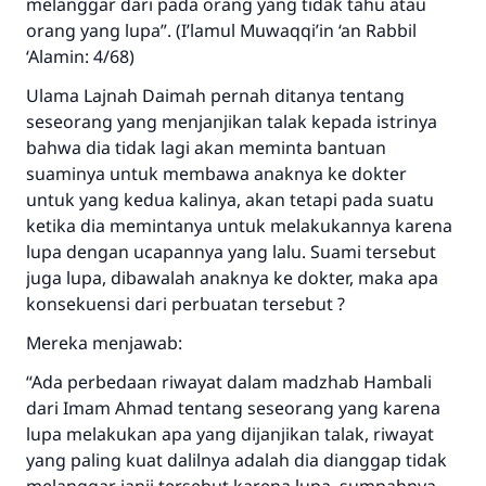
menyelamatkan pernikahan.
melanggar dari pada orang yang tidak tahu atau
orang yang lupa”. (I’lamul Muwaqqi’in ‘an Rabbil
Bantu kami dalam memberikan jawaban untuk umat
‘Alamin: 4/68)
Rasulullah ﷺ bersabda
Ulama Lajnah Daimah pernah ditanya tentang
"Siapa yang menunjukkan suatu kebaikan,
seseorang yang menjanjikan talak kepada istrinya
meka dia akan mendapatkan pahala yang
bahwa dia tidak lagi akan meminta bantuan
sama dengan orang yang melakukannya"
suaminya untuk membawa anaknya ke dokter
MUSLIM, 1893
untuk yang kedua kalinya, akan tetapi pada suatu
ketika dia memintanya untuk melakukannya karena
lupa dengan ucapannya yang lalu. Suami tersebut
Saham
juga lupa, dibawalah anaknya ke dokter, maka apa
konsekuensi dari perbuatan tersebut ?
Mereka menjawab:
“Ada perbedaan riwayat dalam madzhab Hambali
dari Imam Ahmad tentang seseorang yang karena
lupa melakukan apa yang dijanjikan talak, riwayat
yang paling kuat dalilnya adalah dia dianggap tidak