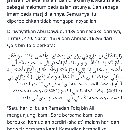
jamaah. Di awal malam dan di akhirnya. Atau shalat
sebagai makmum pada salah satunya. Dan sebagai
imam pada masjid lainnya. Semuanya itu
diperbolehkan tidak mengapa insyaallah.
Diriwayatkan Abu Dawud, 1439 dan redaksi darinya,
Tirmizi, 470. Nasa’I, 1679 dan Ahmad, 16296 dari
Qois bin Tolq berkata:
Jawaban no. 110845
زَارَنَا طَلْقُ بْنُ عَلِيٍّ فِي يَوْمٍ مِنْ رَمَضَانَ ، وَأَمْسَى عِنْدَنَا ، وَأَفْطَرَ
، ثُمَّ قَامَ بِنَا اللَّيْلَةَ ، وَأَوْتَرَ بِنَا ، ثُمَّ انْحَدَرَ إِلَى مَسْجِدِهِ ، فَصَلَّى
menyelamatkan pernikahan.
بِأَصْحَابِهِ ، حَتَّى إِذَا بَقِيَ الْوِتْرُ قَدَّمَ رَجُلًا ، فَقَالَ : أَوْتِرْ بِأَصْحَابِكَ
، فَإِنِّي سَمِعْتُ النَّبِيَّ صَلَّى اللهُ عَلَيْهِ وَسَلَّمَ يَقُولُ : ( لَا وِتْرَانِ فِي
Bantu kami dalam memberikan jawaban untuk umat
لَيْلَةٍ ) ، وهذا الحديث حسنه ابن الملقن في " البدر المنير "
Rasulullah ﷺ bersabda
(4/317) ، وكذا الحافظ في الفتح (2/481) ، وحسنه محققو
"Siapa yang menunjukkan suatu kebaikan,
المسند ، وصححه الألباني في " صحيح سنن أبي داود
meka dia akan mendapatkan pahala yang
sama dengan orang yang melakukannya"
“Satu hari di bulan Ramadan Tolq bin Ali
mengunjungi kami. Sore bersama kami dan
MUSLIM, 1893
berbuka. Kemudian berdiri (shalat) malam hari dan
berwitir bersama kami. Kemudian kembali ke