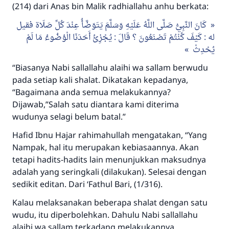
(214) dari Anas bin Malik radhiallahu anhu berkata:
كَانَ النَّبِيُّ صَلَّى اللَّهُ عَلَيْهِ وَسَلَّمَ يَتَوَضَّأُ عِنْدَ كُلِّ صَلَاة فقيل
له : كَيْفَ كُنْتُمْ تَصْنَعُونَ ؟ قَالَ : يُجْزِئُ أَحَدَنَا الْوُضُوءُ مَا لَمْ
يُحْدِثْ
“Biasanya Nabi sallallahu alaihi wa sallam berwudu
pada setiap kali shalat. Dikatakan kepadanya,
Jawaban no. 110845
“Bagaimana anda semua melakukannya?
menyelamatkan pernikahan.
Dijawab,”Salah satu diantara kami diterima
wudunya selagi belum batal.”
Bantu kami dalam memberikan jawaban untuk umat
Hafid Ibnu Hajar rahimahullah mengatakan, “Yang
Rasulullah ﷺ bersabda
Nampak, hal itu merupakan kebiasaannya. Akan
"Siapa yang menunjukkan suatu kebaikan,
tetapi hadits-hadits lain menunjukkan maksudnya
meka dia akan mendapatkan pahala yang
adalah yang seringkali (dilakukan). Selesai dengan
sama dengan orang yang melakukannya"
sedikit editan. Dari ‘Fathul Bari, (1/316).
MUSLIM, 1893
Kalau melaksanakan beberapa shalat dengan satu
wudu, itu diperbolehkan. Dahulu Nabi sallallahu
alaihi wa sallam terkadang melakukannya.