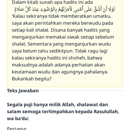
Dalam kitab sunah apa hadits ini ada
لَوْلَا أَنْ أَشُقَّ عَلَى أُمَّتِي لَأَمَرْتُهُمْ بِالْوُضُوءِ عِنْدَ كُلِّ صَلَاةٍ
‘Kalau sekiranya tidak memberatkan umatku,
saya akan perintahkan mereka berwudu pada
setiap kali shalat. Disana banyak hadits yang
menganjurkan memakai siwak setiap sebelum
shalat. Sementara yang menganjurkan wudu
saya belum tahu sedikitpun. Tidak ragu lagi
kalau sekiranya hadits ini shoheh, bahwa
maksudnya adalah adanya perhatian akan
keutamaan wudu dan agungnya pahalanya.
Bukankah begitu?
Teks Jawaban
Segala puji hanya milik Allah, shalawat dan
salam semoga terlimpahkan kepada Rasulullah,
wa ba'du:
Pertama: