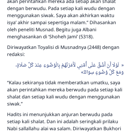
akan perintahkan mereka ada setiap akan shalat
dengan berwudu. Pada setiap kali wudu dengan
menggunakan siwak. Saya akan akhirkan waktu
isya’ akhir sampai sepertiga malam.” Dihasankan
oleh peneliti Musnad. Begitu juga Albani
menghasankan di ‘Shoheh Jami’ (5318).
Diriwayatkan Toyalisi di Musnadnya (2448) dengan
redaksi:
لَوْلَا أَنْ أَشُقَّ عَلَى أُمَّتِي لَأَمَرْتُهُمْ بِالْوُضُوءِ عِنْدَ كُلِّ صَلَاةٍ،
وَمَعَ كُلِّ وُضُوءٍ سِوَاكٌ
“Kalau sekiranya tidak memberatkan umatku, saya
akan perintahkan mereka berwudu pada setiap kali
shalat dan setiap kali wudu dengan menggunakan
siwak.”
Hadits ini menunjukkan anjuran berwudu pada
setiap kali shalat. Dan ini adalah seringkali prilaku
Nabi sallallahu alai wa salam. Diriwayatkan Bukhori