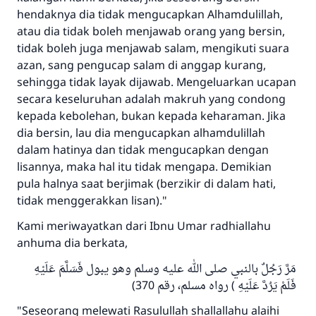
hendaknya dia tidak mengucapkan Alhamdulillah,
atau dia tidak boleh menjawab orang yang bersin,
tidak boleh juga menjawab salam, mengikuti suara
azan, sang pengucap salam di anggap kurang,
sehingga tidak layak dijawab. Mengeluarkan ucapan
secara keseluruhan adalah makruh yang condong
kepada kebolehan, bukan kepada keharaman. Jika
dia bersin, lau dia mengucapkan alhamdulillah
dalam hatinya dan tidak mengucapkan dengan
lisannya, maka hal itu tidak mengapa. Demikian
pula halnya saat berjimak (berzikir di dalam hati,
tidak menggerakkan lisan)."
Kami meriwayatkan dari Ibnu Umar radhiallahu
anhuma dia berkata,
مَرَّ رَجُلٌ بالنبي صلى الله عليه وسلم وهو يبول فَسَلَّمَ عَلَيْهِ
فَلَمْ يَرُدَّ عَلَيْهِ ) رواه مسلم، رقم 370)
"Seseorang melewati Rasulullah shallallahu alaihi