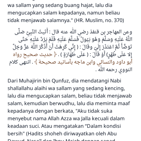
wa sallam yang sedang buang hajat, lalu dia
mengucapkan salam kepadanya, namun beliau
tidak menjawab salamnya." (HR. Muslim, no. 370)
وعن المهاجر بن قنفذ رضي الله عنه قال : أَتَيتُ النَّبِيَّ صَلَّى
اللَّهُ عَلَيْهِ وَسَلَّمَ وَهُوَ يَبُولُ فَسَلَّمَ عَلَيْهِ فَلَمْ يَرُدَّ عَلَيْهِ حَتَّى
تَوَضَّأَ ثُمَّ اعْتَذَرَ إِلَيّ وقَالَ : ( إِنِّي كَرِهْتُ أَنْ أَذْكُرَ اللَّهَ عَزَّ وَجَلَّ
إِلا عَلَى طُهْرٍ) أَوْ قَالَ : ( عَلَى طَهَارَةٍ ) .
حديث صحيح رواه
أبو داود والنسائي وابن ماجه بأسانيد صحيحة
. انتهى كلام
النووي رحمه الله .
Dari Muhajirin bin Qunfuz, dia mendatangi Nabi
shallallahu alaihi wa sallam yang sedang kencing,
lalu dia mengucapkan salam, beliau tidak menjawab
salam, kemudian berwudhu, lalu dia meminta maaf
kepadanya dengan berkata, "Aku tidak suka
menyebut nama Allah Azza wa Jalla kecuali dalam
keadaan suci. Atau mengatakan “Dalam kondisi
bersih" (Hadits shoheh diriwayatkan oleh Abu
Jawaban no. 110845