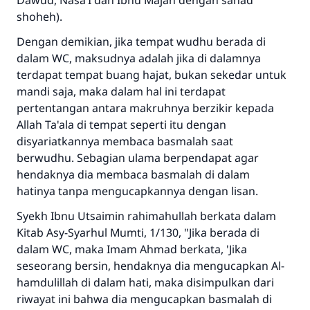
Dawud, Nasa’I dan Ibnu Majah dengan sanad
menyelamatkan pernikahan.
shoheh).
Dengan demikian, jika tempat wudhu berada di
Bantu kami dalam memberikan jawaban untuk umat
dalam WC, maksudnya adalah jika di dalamnya
Rasulullah ﷺ bersabda
terdapat tempat buang hajat, bukan sekedar untuk
"Siapa yang menunjukkan suatu kebaikan,
mandi saja, maka dalam hal ini terdapat
meka dia akan mendapatkan pahala yang
pertentangan antara makruhnya berzikir kepada
sama dengan orang yang melakukannya"
Allah Ta'ala di tempat seperti itu dengan
MUSLIM, 1893
disyariatkannya membaca basmalah saat
berwudhu. Sebagian ulama berpendapat agar
hendaknya dia membaca basmalah di dalam
Saham
hatinya tanpa mengucapkannya dengan lisan.
Syekh Ibnu Utsaimin rahimahullah berkata dalam
Kitab Asy-Syarhul Mumti, 1/130, "Jika berada di
dalam WC, maka Imam Ahmad berkata, 'Jika
seseorang bersin, hendaknya dia mengucapkan Al-
hamdulillah di dalam hati, maka disimpulkan dari
riwayat ini bahwa dia mengucapkan basmalah di