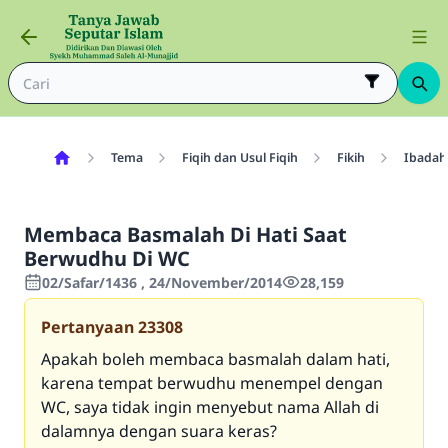
Tema
Fiqih dan Usul Fiqih
Fikih
Ibadah
Membaca Basmalah Di Hati Saat
Berwudhu Di WC
02/Safar/1436 , 24/November/2014
28,159
Pertanyaan
23308
Apakah boleh membaca basmalah dalam hati,
karena tempat berwudhu menempel dengan
WC, saya tidak ingin menyebut nama Allah di
dalamnya dengan suara keras?