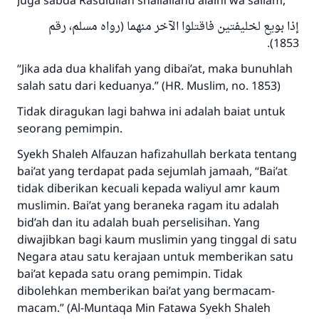
Juga sabda Rasulullah shallallahu alaihi wa sallam,
Rasulullah ﷺ bersabda
إذا بويع لخليفتين فاقتلوا الآخر منهما (رواه مسلم، رقم
"Siapa yang menunjukkan suatu kebaikan,
1853).
meka dia akan mendapatkan pahala yang
sama dengan orang yang melakukannya"
“Jika ada dua khalifah yang dibai’at, maka bunuhlah
salah satu dari keduanya.” (HR. Muslim, no. 1853)
MUSLIM, 1893
Tidak diragukan lagi bahwa ini adalah baiat untuk
seorang pemimpin.
Saham
Syekh Shaleh Alfauzan hafizahullah berkata tentang
bai’at yang terdapat pada sejumlah jamaah, “Bai’at
tidak diberikan kecuali kepada waliyul amr kaum
muslimin. Bai’at yang beraneka ragam itu adalah
bid’ah dan itu adalah buah perselisihan. Yang
diwajibkan bagi kaum muslimin yang tinggal di satu
Negara atau satu kerajaan untuk memberikan satu
bai’at kepada satu orang pemimpin. Tidak
dibolehkan memberikan bai’at yang bermacam-
macam.” (Al-Muntaqa Min Fatawa Syekh Shaleh