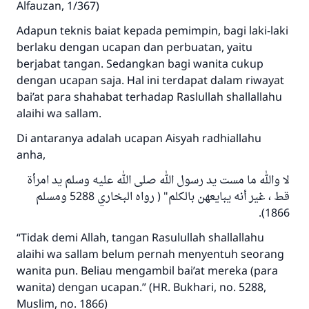
Alfauzan, 1/367)
Adapun teknis baiat kepada pemimpin, bagi laki-laki
berlaku dengan ucapan dan perbuatan, yaitu
berjabat tangan. Sedangkan bagi wanita cukup
dengan ucapan saja. Hal ini terdapat dalam riwayat
bai’at para shahabat terhadap Raslullah shallallahu
alaihi wa sallam.
Di antaranya adalah ucapan Aisyah radhiallahu
anha,
لا والله ما مست يد رسول الله صلى الله عليه وسلم يد امرأة
قط ، غير أنه يبايعهن بالكلم" ( رواه البخاري 5288 ومسلم
1866).
“Tidak demi Allah, tangan Rasulullah shallallahu
alaihi wa sallam belum pernah menyentuh seorang
wanita pun. Beliau mengambil bai’at mereka (para
wanita) dengan ucapan.” (HR. Bukhari, no. 5288,
Muslim, no. 1866)