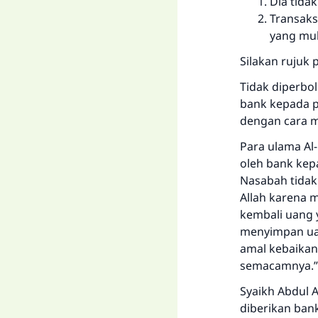
Dia tida
Transaks
yang mu
Silakan rujuk
Tidak diperbo
bank kepada p
dengan cara m
Para ulama Al-
oleh bank kep
Nasabah tidak
Allah karena 
kembali uang 
menyimpan ua
amal kebaikan,
semacamnya.” 
Syaikh Abdul A
diberikan ban