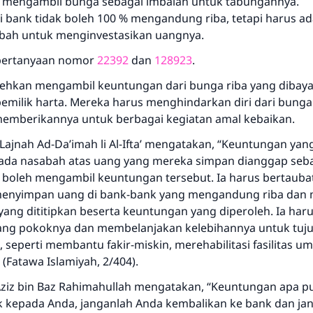
k mengambil bunga sebagai imbalan untuk tabungannya.
i bank tidak boleh 100 % mengandung riba, tetapi harus ad
bah untuk menginvestasikan uangnya.
 pertanyaan nomor
22392
dan
128923
.
Jawaban no. 110845 menyelamatkan
lehkan mengambil keuntungan dari bunga riba yang dibaya
pernikahan.
emilik harta. Mereka harus menghindarkan diri dari bung
emberikannya untuk berbagai kegiatan amal kebaikan.
Bantu kami dalam memberikan jawaban untuk umat
Lajnah Ad-Da’imah li Al-Ifta’ mengatakan, “Keuntungan yan
Rasulullah ﷺ bersabda
ada nasabah atas uang yang mereka simpan dianggap sebag
"Siapa yang menunjukkan suatu kebaikan, meka dia akan
 boleh mengambil keuntungan tersebut. Ia harus bertauba
mendapatkan pahala yang sama dengan orang yang
menyimpan uang di bank-bank yang mengandung riba dan 
melakukannya"
yang dititipkan beserta keuntungan yang diperoleh. Ia har
ng pokoknya dan membelanjakan kelebihannya untuk tuju
MUSLIM, 1893
 seperti membantu fakir-miskin, merehabilitasi fasilitas u
(Fatawa Islamiyah, 2/404).
Saham
ziz bin Baz
Rahimahullah
mengatakan, “Keuntungan apa p
k kepada Anda, janganlah Anda kembalikan ke bank dan ja