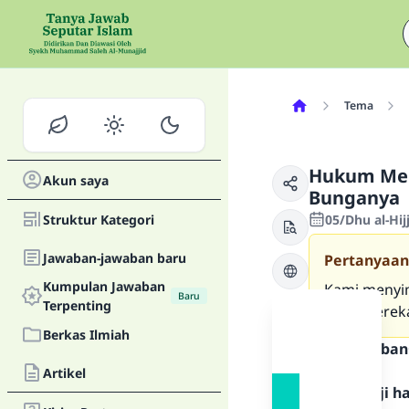
Tema
Hukum Men
Akun saya
Bunganya
Struktur Kategori
05/Dhu al-Hij
Jawaban-jawaban baru
Pertanyaan
Kumpulan Jawaban
Kami menyim
Baru
Terpenting
yang mereka
Berkas Ilmiah
Teks Jawaban
Artikel
Segala puji 