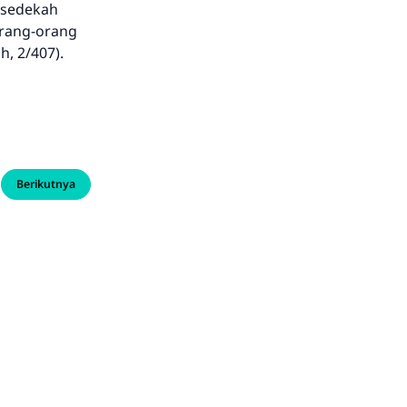
rsedekah
orang-orang
, 2/407).
Berikutnya