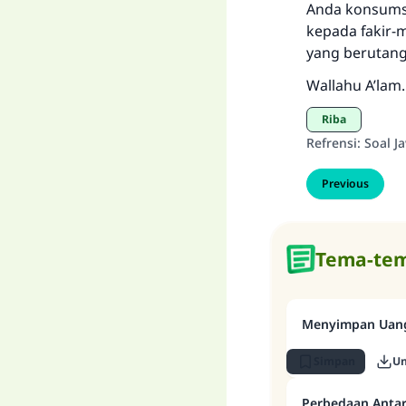
Anda konsumsi
kepada fakir-
yang berutang
Wallahu A’lam.
Riba
Refrensi
:
Soal J
Previous
Tema-tem
Menyimpan Uang
Simpan
U
Perbedaan Antar