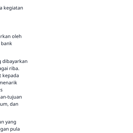
a kegiatan
rkan oleh
a bank
g dibayarkan
ai riba.
t kepada
menarik
us
an-tujuan
mum, dan
un yang
ngan pula