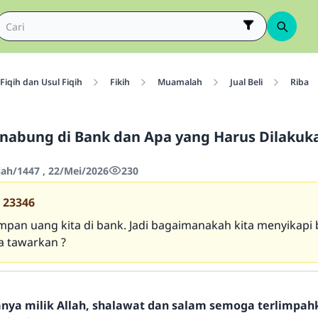
Fiqih dan Usul Fiqih
Fikih
Muamalah
Jual Beli
Riba
abung di Bank dan Apa yang Harus Dilakuk
jah/1447 , 22/Mei/2026
230
23346
pan uang kita di bank. Jadi bagaimanakah kita menyikapi
 tawarkan ?
hanya milik Allah, shalawat dan salam semoga terlimpa