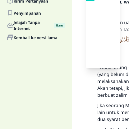
Kirim Pertanyaan
Rasulullah, w
Pertama.
Penyimpanan
Menyimpan uan
Jelajah Tanpa
Baru
Internet
besar. Allah
Ta
Kembali ke versi lama
ا فَأْذَنُوا بِحَرْبٍ مِنَ
“Wahai orang-
(yang belum d
melaksanakanny
Akan tetapi, 
berbuat zalim 
Jika seorang 
lain untuk m
dua syarat ber