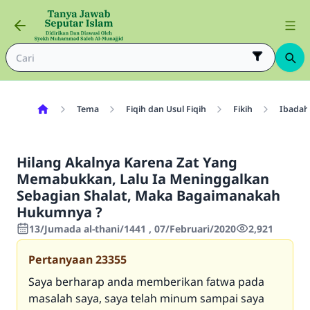
Tema
Fiqih dan Usul Fiqih
Fikih
Ibadah
Hilang Akalnya Karena Zat Yang
Memabukkan, Lalu Ia Meninggalkan
Sebagian Shalat, Maka Bagaimanakah
Hukumnya ?
13/Jumada al-thani/1441 , 07/Februari/2020
2,921
Pertanyaan
23355
Saya berharap anda memberikan fatwa pada
masalah saya, saya telah minum sampai saya