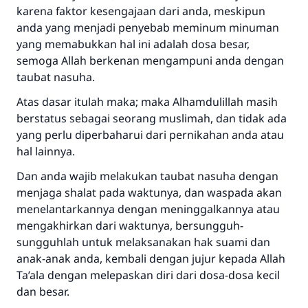
"Siapa yang menunjukkan suatu kebaikan,
karena faktor kesengajaan dari anda, meskipun
meka dia akan mendapatkan pahala yang
anda yang menjadi penyebab meminum minuman
sama dengan orang yang melakukannya"
yang memabukkan hal ini adalah dosa besar,
semoga Allah berkenan mengampuni anda dengan
MUSLIM, 1893
taubat nasuha.
Atas dasar itulah maka; maka Alhamdulillah masih
Saham
berstatus sebagai seorang muslimah, dan tidak ada
yang perlu diperbaharui dari pernikahan anda atau
hal lainnya.
Dan anda wajib melakukan taubat nasuha dengan
menjaga shalat pada waktunya, dan waspada akan
menelantarkannya dengan meninggalkannya atau
mengakhirkan dari waktunya, bersungguh-
sungguhlah untuk melaksanakan hak suami dan
anak-anak anda, kembali dengan jujur kepada Allah
Ta’ala dengan melepaskan diri dari dosa-dosa kecil
dan besar.