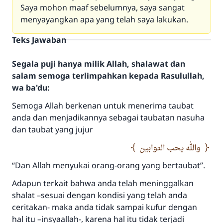
Saya mohon maaf sebelumnya, saya sangat
menyayangkan apa yang telah saya lakukan.
Teks Jawaban
Segala puji hanya milik Allah, shalawat dan
salam semoga terlimpahkan kepada Rasulullah,
wa ba'du:
Semoga Allah berkenan untuk menerima taubat
anda dan menjadikannya sebagai taubatan nasuha
dan taubat yang jujur
والله يحب التوابين
Jawaban no. 110845
“Dan Allah menyukai orang-orang yang bertaubat”.
menyelamatkan pernikahan.
Adapun terkait bahwa anda telah meninggalkan
shalat –sesuai dengan kondisi yang telah anda
Bantu kami dalam memberikan jawaban untuk umat
ceritakan- maka anda tidak sampai kufur dengan
Rasulullah ﷺ bersabda
hal itu –insyaallah-, karena hal itu tidak terjadi