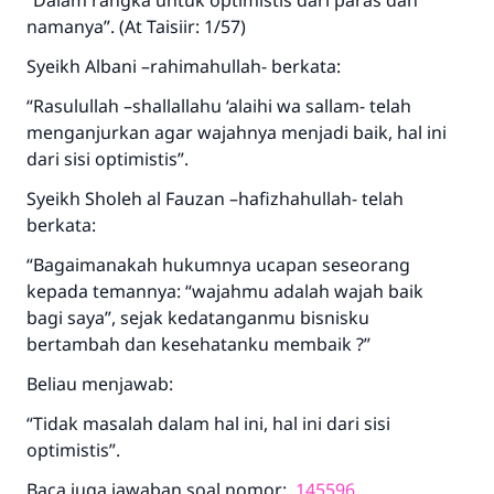
“Dalam rangka untuk optimistis dari paras dan
namanya”. (At Taisiir: 1/57)
Syeikh Albani –rahimahullah- berkata:
“Rasulullah –shallallahu ‘alaihi wa sallam- telah
menganjurkan agar wajahnya menjadi baik, hal ini
dari sisi optimistis”.
Syeikh Sholeh al Fauzan –hafizhahullah- telah
berkata:
“Bagaimanakah hukumnya ucapan seseorang
kepada temannya: “wajahmu adalah wajah baik
bagi saya”, sejak kedatanganmu bisnisku
bertambah dan kesehatanku membaik ?”
Beliau menjawab:
“Tidak masalah dalam hal ini, hal ini dari sisi
optimistis”.
Baca juga jawaban soal nomor:
145596