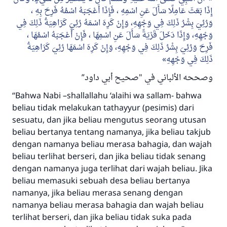
إِذَا بَعَثَ عَامِلًا سَأَلَ عَنِ اسْمِهِ ، فَإِذَا أَعْجَبَهُ اسْمُهُ فَرِحَ بِهِ ،
وَرُئِيَ بِشْرُ ذَلِكَ فِي وَجْهِهِ، وَإِنْ كَرِهَ اسْمَهُ رُئِيَ كَرَاهِيَةُ ذَلِكَ فِي
وَجْهِهِ، وَإِذَا دَخَلَ قَرْيَةً سَأَلَ عَنِ اسْمِهَا ، فَإِنْ أَعْجَبَهُ اسْمُهَا ،
فَرِحَ وَرُئِيَ بِشْرُ ذَلِكَ فِي وَجْهِهِ، وَإِنْ كَرِهَ اسْمَهَا رُئِيَ كَرَاهِيَةُ
ذَلِكَ فِي وَجْهِهِ
وصححه الألباني في "صحيح أبي داود”
“Bahwa Nabi –shallallahu ‘alaihi wa sallam- bahwa
beliau tidak melakukan tathayyur (pesimis) dari
sesuatu, dan jika beliau mengutus seorang utusan
beliau bertanya tentang namanya, jika beliau takjub
dengan namanya beliau merasa bahagia, dan wajah
beliau terlihat berseri, dan jika beliau tidak senang
dengan namanya juga terlihat dari wajah beliau. Jika
beliau memasuki sebuah desa beliau bertanya
namanya, jika beliau merasa senang dengan
namanya beliau merasa bahagia dan wajah beliau
terlihat berseri, dan jika beliau tidak suka pada