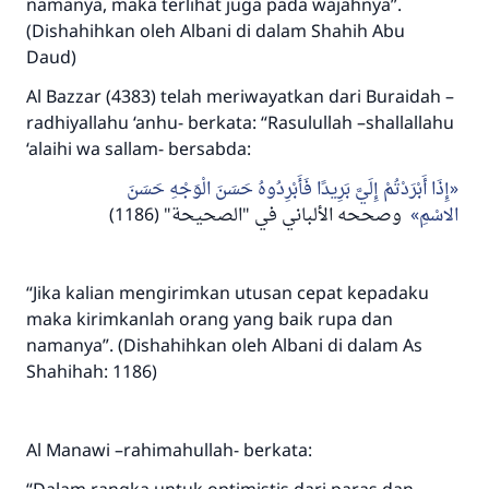
namanya, maka terlihat juga pada wajahnya”.
(Dishahihkan oleh Albani di dalam Shahih Abu
Daud)
Al Bazzar (4383) telah meriwayatkan dari Buraidah –
radhiyallahu ‘anhu- berkata: “Rasulullah –shallallahu
‘alaihi wa sallam- bersabda:
Jawaban no. 110845
إِذَا أَبْرَدْتُمْ إِلَيَّ بَرِيدًا فَأَبْرِدُوهُ حَسَنَ الْوَجْهِ حَسَنَ
menyelamatkan pernikahan.
الاسْمِ
وصححه الألباني في "الصحيحة" (1186)
Bantu kami dalam memberikan jawaban untuk umat
Rasulullah ﷺ bersabda
“Jika kalian mengirimkan utusan cepat kepadaku
"Siapa yang menunjukkan suatu kebaikan,
maka kirimkanlah orang yang baik rupa dan
meka dia akan mendapatkan pahala yang
namanya”. (Dishahihkan oleh Albani di dalam As
sama dengan orang yang melakukannya"
Shahihah: 1186)
MUSLIM, 1893
Al Manawi –rahimahullah- berkata:
Saham