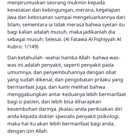
menjerumuskan seorang mukmin kepada
kesesatan dan kebingungan, merana, kegelapan
Rasulullah ﷺ bersabda
jiwa dan kebosanan sampai mengeluarkannya dari
"Siapa yang menunjukkan suatu kebaikan,
meka dia akan mendapatkan pahala yang
Islam, sementara ia tidak merasa bahwa syetan itu
sama dengan orang yang melakukannya"
bagi kalian adalah musuh, maka jadikanlah dia
sebagai musuh. Selesai. (Al Fatawa Al Fiqhiyyah Al
MUSLIM, 1893
Kubro: 1/149)
Dan ketahuilah –wahai hamba Allah- bahwa was-
Saham
was ini adalah penyakit, seperti penyakit pada
umumnya, dan penyembuhannya dengan obat
yang sudah dikenal, dan pengobatan prilaku yang
bermanfaat juga, dan kami melihat bahwa
menggabungkan antar keduanya lebih bermanfaat
bagi si pasien, dan lebih bisa diharapkan
kesembuhan darinya. Jikalau anda periksakan diri
anda kepada dokter spesialis penyakit psikologi,
maka hal itu akan lebih bermanfaat bagi anda,
dengan izin Allah.