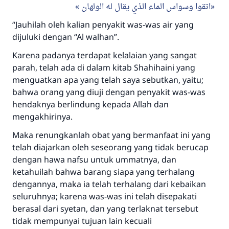
اتقوا وسواس الماء الذي يقال له الولهان
“Jauhilah oleh kalian penyakit was-was air yang
dijuluki dengan “Al walhan”.
Karena padanya terdapat kelalaian yang sangat
parah, telah ada di dalam kitab Shahihaini yang
menguatkan apa yang telah saya sebutkan, yaitu;
bahwa orang yang diuji dengan penyakit was-was
hendaknya berlindung kepada Allah dan
mengakhirinya.
Maka renungkanlah obat yang bermanfaat ini yang
telah diajarkan oleh seseorang yang tidak berucap
dengan hawa nafsu untuk ummatnya, dan
ketahuilah bahwa barang siapa yang terhalang
dengannya, maka ia telah terhalang dari kebaikan
Jawaban no. 110845
seluruhnya; karena was-was ini telah disepakati
menyelamatkan pernikahan.
berasal dari syetan, dan yang terlaknat tersebut
tidak mempunyai tujuan lain kecuali
Bantu kami dalam memberikan jawaban untuk umat