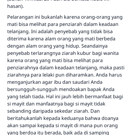
hasan).
Pelarangan ini bukanlah karena orang-orang yang
mati bisa melihat para penziarah dalam keadaan
Jawaban no. 110845
telanjang. Ini adalah penyebab yang tidak bisa
diterima karena alam orang yang mati berbeda
menyelamatkan pernikahan.
dengan alam orang yang hidup. Seandainya
penyebab terlarangnya ziarah kubur bagi wanita
Bantu kami dalam memberikan jawaban untuk umat
karena orang yang mati bisa melihat para
Rasulullah ﷺ bersabda
penziarahnya dalam keadaan telanjang, maka pasti
"Siapa yang menunjukkan suatu kebaikan,
ziarahnya para lelaki pun diharamkan. Anda harus
meka dia akan mendapatkan pahala yang
menganjurkan agar ibu dan saudari Anda
sama dengan orang yang melakukannya"
bersungguh-sungguh mendoakan bapak Anda
yang telah tiada. Hal ini jauh lebih bermanfaat bagi
MUSLIM, 1893
si mayit dan manfaatnya bagi si mayit tidak
sebanding daripada sekedar ziarah. Dan
beritahukanlah kepada keduanya bahwa doanya
Saham
akan sampai kepada si mayit di mana pun orang
yang berdoa itu berada, baik ada di samping