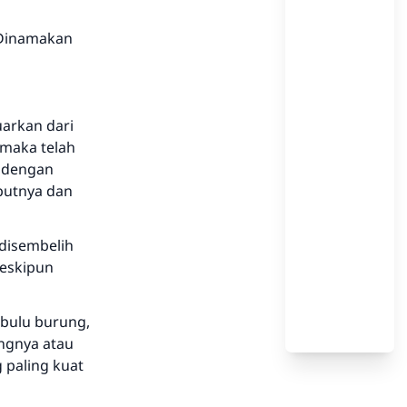
 Dinamakan
arkan dari
maka telah
h dengan
butnya dan
 disembelih
meskipun
 bulu burung,
ingnya atau
g paling kuat