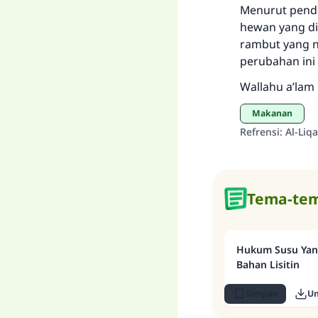
Menurut penda
hewan yang dis
rambut yang n
perubahan ini 
Wallahu a’lam 
Makanan
Refrensi
:
Al-Liq
Tema-tem
Hukum Susu Yan
Bahan Lisitin
Simpan
U