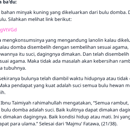
a ba'du:
h bahan minyak kuning yang dikeluarkan dari bulu domba.
lu. Silahkan melihat link berikut:
l/gVtVGd
 mengkonsumsinya yang mengandung lanolin kalau dikelu
alau domba disembelih dengan sembelihan sesuai agama, 
ewannya itu suci, dagingnya dimakan. Dan telah disembeli
suai agama. Maka tidak ada masalah akan kebersihan ram
a tubuhnya.
sekiranya bulunya telah diambil waktu hidupnya atau tidak
Jawaban no. 110845 menyelamatkan
 Maka pendapat yang kuat adalah suci semua bulu hewan 
pernikahan.
ih.
m Ibnu Taimiyah rahimahullah mengatakan, “Semua rambut,
Bantu kami dalam memberikan jawaban untuk umat
n bulu domba adalah suci. Baik kulitnya dapat dimakan dag
Rasulullah ﷺ bersabda
ak dimakan dagingnya. Baik kondisi hidup atau mati. Ini yan
"Siapa yang menunjukkan suatu kebaikan, meka dia akan
pat para ulama.” Selesai dari ‘Majmu’ Fatawa, (21/38).
mendapatkan pahala yang sama dengan orang yang