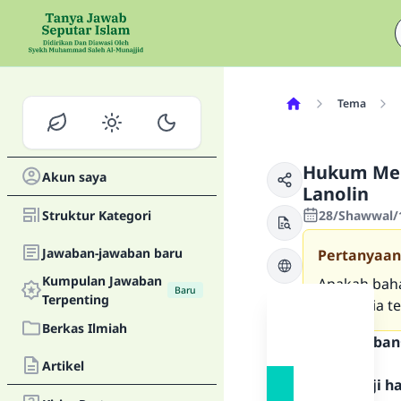
Tema
Hukum Me
Akun saya
Lanolin
Struktur Kategori
28/Shawwal/1
Jawaban-jawaban baru
Pertanyaan
Kumpulan Jawaban
Apakah baha
Baru
Terpenting
dimana ia t
Berkas Ilmiah
Teks Jawaban
Artikel
Segala puji 