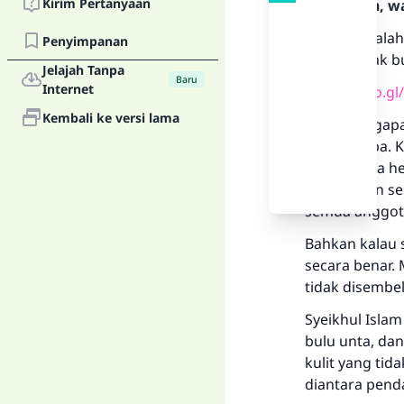
Kirim Pertanyaan
Rasulullah, w
Lanolin adala
Penyimpanan
juga minyak bu
Jelajah Tanpa
Baru
Internet
https://goo.g
Kembali ke versi lama
tidak mengapa
bulu domba. K
jelas bahwa h
sembelihan se
semua anggot
Bahkan kalau 
secara benar.
tidak disembel
Syeikhul Isla
bulu unta, da
kulit yang tid
diantara penda