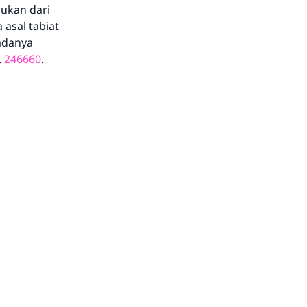
ukan dari
asal tabiat
 adanya
.
246660
.