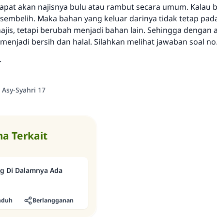
pat akan najisnya bulu atau rambut secara umum. Kalau b
melakukannya"
embelih. Maka bahan yang keluar darinya tidak tetap pada 
MUSLIM, 1893
ajis, tetapi berubah menjadi bahan lain. Sehingga dengan
menjadi bersih dan halal. Silahkan melihat jawaban soal no
.
Saham
a Asy-Syahri 17
a Terkait
g Di Dalamnya Ada
nduh
Berlangganan