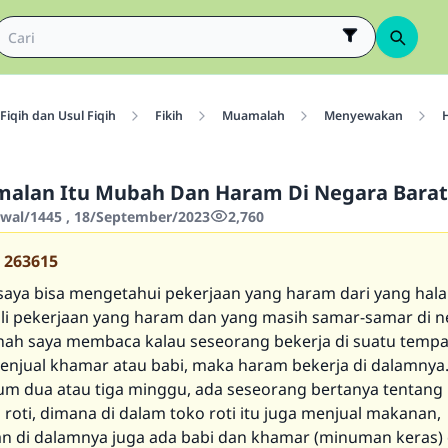
Fiqih dan Usul Fiqih
Fikih
Muamalah
Menyewakan
malan Itu Mubah Dan Haram Di Negara Barat
wwal/1445 , 18/September/2023
2,760
263615
aya bisa mengetahui pekerjaan yang haram dari yang hala
li pekerjaan yang haram dan yang masih samar-samar di 
nah saya membaca kalau seseorang bekerja di suatu tempa
njual khamar atau babi, maka haram bekerja di dalamnya
lum dua atau tiga minggu, ada seseorang bertanya tentang 
roti, dimana di dalam toko roti itu juga menjual makanan,
 di dalamnya juga ada babi dan khamar (minuman keras) 