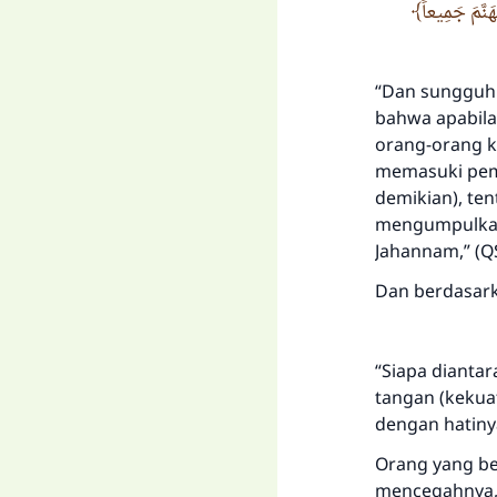
َنَّمَ جَمِيعاً
“Dan sungguh 
bahwa apabila
orang-orang k
memasuki pemb
demikian), te
mengumpulkan
Jahannam,” (QS
Dan berdasarka
“Siapa dianta
tangan (kekuat
dengan hatiny
Orang yang be
mencegahnya, 