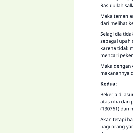
Rasulullah sall
Maka teman an
dari melihat 
Selagi dia tid
sebagai upah 
karena tidak 
mencari pekerj
Maka dengan 
makanannya da
Kedua:
Bekerja di asu
atas riba dan
(130761) dan n
Akan tetapi h
bagi orang ya