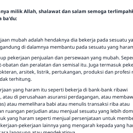
hanya milik Allah, shalawat dan salam semoga terlimpa
a ba'du:
jaan mubah adalah hendaknya dia bekerja pada sesuatu y
ngandung di dalamnya membantu pada sesuatu yang hara
kup pekerjaan penjualan dan persewaan yang mubah. Seper
-obatan dan peralatan dan semisal itu. Juga termasuk pek
kteran, arsitek, listrik, pertukangan, produksi dan profes
idak terhitung.
jaan yang haram itu seperti bekerja di bank-bank ribawi
), atau di perusahaan asuransi perdagangan, atau memba
s) atau memelihara babi atau menulis transaksi riba atau
 ruangan perjudian atau menjual sesuatu yang lebih dom
uk yang haram seperti menjual persenjataan untuk membe
ekerjaan-pekerjaan lainnya yang mengarah kepada yang h
ara langsung atau mendekatinya.