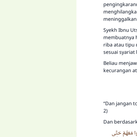
pengingkarann
menghilangkan
meninggalkanny
Syekh Ibnu Ut
membuatnya ha
riba atau tip
sesuai syariat 
Beliau menjaw
kecurangan at
“Dan jangan t
2)
Dan berdasark
دُوا مَعَهُمْ حَتَّى