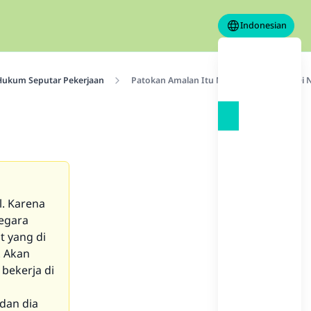
Indonesian
Hukum Seputar Pekerjaan
Patokan Amalan Itu Mubah Dan Haram Di N
l. Karena
negara
t yang di
. Akan
bekerja di
dan dia