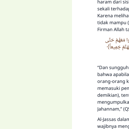
haram dari si
sekali terhada
Karena meliha
tidak mampu (
Firman Allah ta
دُوا مَعَهُمْ حَتَّى
َنَّمَ جَمِيعاً
“Dan sungguh 
bahwa apabila
orang-orang k
memasuki pemb
demikian), te
mengumpulkan
Jahannam,” (QS
Al-Jassas dala
wajibnya meng