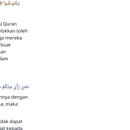
يَخُوضُوا فِي حَ
l Quran
lokkan (oleh
gga mereka
rbuat
kan
alam
مَنْ رَأَى مِنْكُمْ مُنْ
ahnya dengan
sa, maka
idak dapat
iat kepada