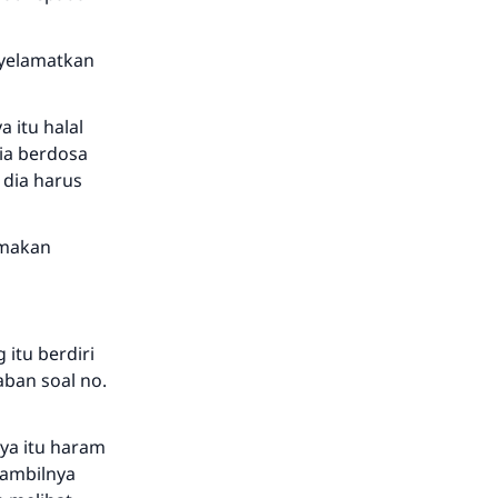
nyelamatkan
 itu halal
dia berdosa
 dia harus
emakan
itu berdiri
aban soal no.
ya itu haram
gambilnya