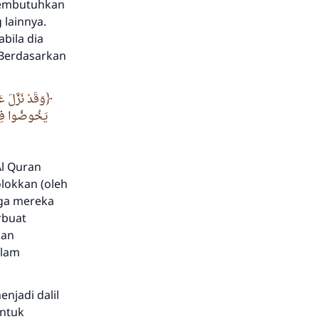
 membutuhkan
 lainnya.
bila dia
 Berdasarkan
وَقَدْ نَزَّلَ ع
يَخُوضُوا فِي حَ
l Quran
lokkan (oleh
gga mereka
rbuat
kan
alam
enjadi dalil
entuk