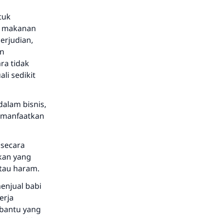
tuk
al makanan
erjudian,
an
a tidak
li sedikit
dalam bisnis,
emanfaatkan
 secara
okan yang
tau haram.
enjual babi
erja
bantu yang