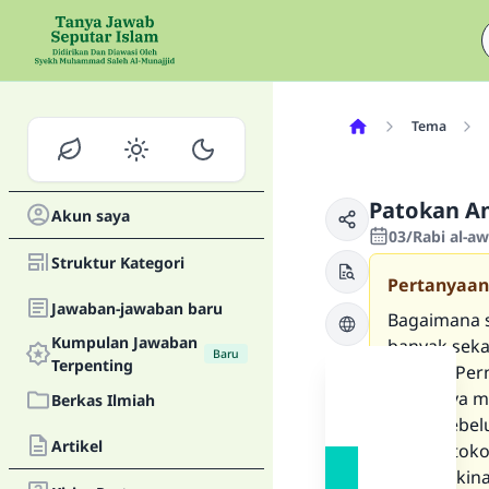
Tema
Patokan A
Akun saya
03/Rabi al-a
Struktur Kategori
Pertanyaan
Jawaban-jawaban baru
Bagaimana s
Kumpulan Jawaban
banyak seka
Baru
Terpenting
Jerman. Per
dalamnya me
Berkas Ilmiah
tetapi sebe
Artikel
tempat toko 
kemungkinan