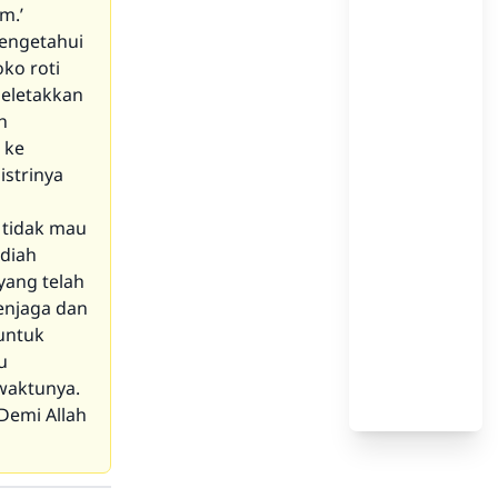
m.’
engetahui
ko roti
meletakkan
h
 ke
istrinya
 tidak mau
adiah
yang telah
enjaga dan
 untuk
u
waktunya.
 Demi Allah