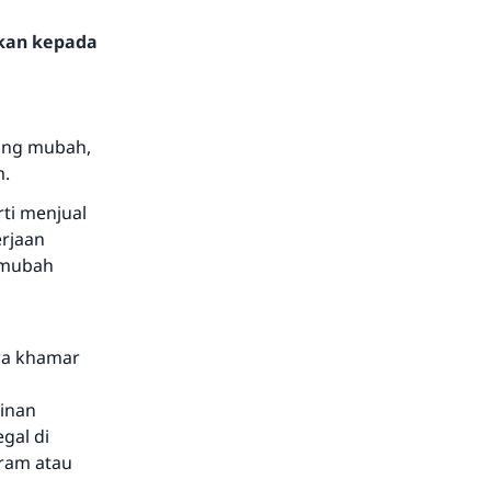
hkan kepada
ang mubah,
m.
ti menjual
erjaan
i mubah
wa khamar
inan
gal di
aram atau