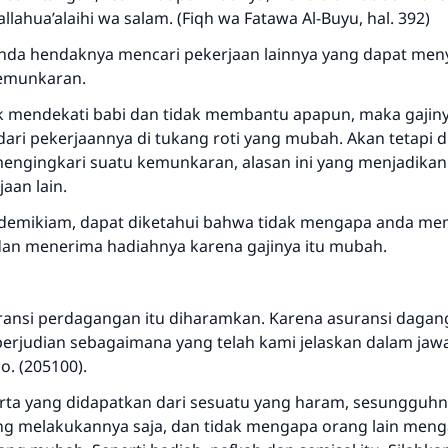
allahua’alaihi wa salam. (Fiqh wa Fatawa Al-Buyu, hal. 392)
da hendaknya mencari pekerjaan lainnya yang dapat me
kemunkaran.
ak mendekati babi dan tidak membantu apapun, maka gajinya
dari pekerjaannya di tukang roti yang mubah. Akan tetapi 
mengingkari suatu kemunkaran, alasan ini yang menjadikan
aan lain.
demikiam, dapat diketahui bahwa tidak mengapa anda m
n menerima hadiahnya karena gajinya itu mubah.
ransi perdagangan itu diharamkan. Karena asuransi dagang 
 perjudian sebagaimana yang telah kami jelaskan dalam jaw
o. (205100).
arta yang didapatkan dari sesuatu yang haram, sesungguhn
ng melakukannya saja, dan tidak mengapa orang lain men