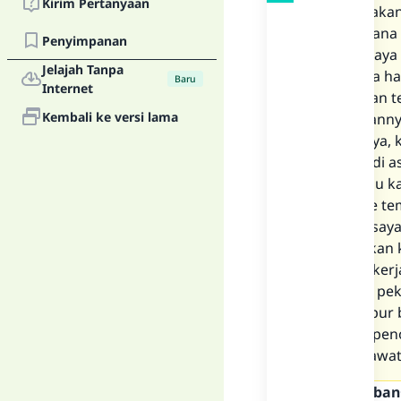
Kirim Pertanyaan
mengatakan,
Bagaimana s
Penyimpanan
bahwa saya 
Jelajah Tanpa
tugasnya ha
Baru
Internet
babi, akan 
Kembali ke versi lama
pekerjaanny
rumahnya, k
bekerja di a
Saya tahu k
pergi (ke t
apakah saya
dia berikan
tidak beker
mencari pek
bercampur 
Apakah penol
saya khawati
Teks Jawaban