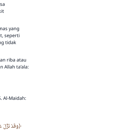
isa
it
emas yang
, seperti
g tidak
an riba atau
Allah ta’ala:
. Al-Maidah:
وَقَدْ نَزَّلَ ع