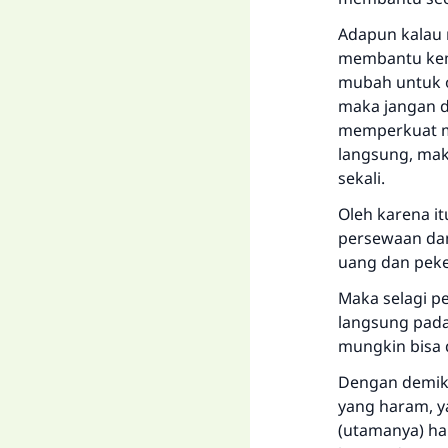
Adapun kalau 
membantu kema
mubah untuk o
maka jangan 
memperkuat m
langsung, mak
sekali.
Oleh karena i
persewaan dan
uang dan peke
Maka selagi p
langsung pada
mungkin bisa 
Dengan demikia
yang haram, 
(utamanya) ha