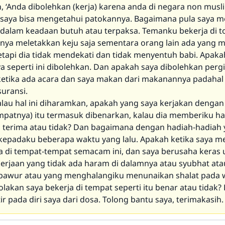
 ‘Anda dibolehkan (kerja) karena anda di negara non musli
aya bisa mengetahui patokannya. Bagaimana pula saya m
dalam keadaan butuh atau terpaksa. Temanku bekerja di to
nya meletakkan keju saja sementara orang lain ada yang 
tetapi dia tidak mendekati dan tidak menyentuh babi. Apaka
a seperti ini dibolehkan. Dan apakah saya dibolehkan pergi
etika ada acara dan saya makan dari makanannya padahal 
suransi.
alau hal ini diharamkan, apakah yang saya kerjakan dengan
empatnya) itu termasuk dibenarkan, kalau dia memberiku h
 terima atau tidak? Dan bagaimana dengan hadiah-hadiah 
 kepadaku beberapa waktu yang lalu. Apakah ketika saya m
ja di tempat-tempat semacam ini, dan saya berusaha keras
erjaan yang tidak ada haram di dalamnya atau syubhat ata
bawur atau yang menghalangiku menunaikan shalat pada 
akan saya bekerja di tempat seperti itu benar atau tidak?
r pada diri saya dari dosa. Tolong bantu saya, terimakasih.