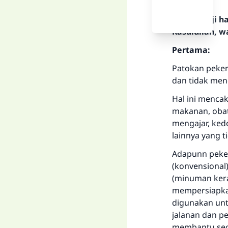
Segala puji 
Rasulullah, w
Pertama:
Patokan peker
dan tidak me
Hal ini menca
makanan, obat
mengajar, kedo
lainnya yang t
Adapunn peker
(konvensional
(minuman kera
mempersiapkan
digunakan unt
jalanan dan p
membantu sec