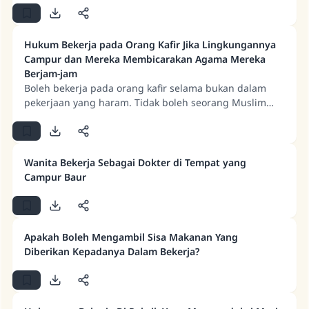
Hukum Bekerja pada Orang Kafir Jika Lingkungannya
Campur dan Mereka Membicarakan Agama Mereka
Berjam-jam
Boleh bekerja pada orang kafir selama bukan dalam
pekerjaan yang haram. Tidak boleh seorang Muslim
menyewakan dirinya untuk pekerjaan yang
diharamkan, seperti memeras anggur untuk dibuat
khamr, menggembala babi, dan semacamnya.
Syaratnya adalah tetap berpegang pada hukum-hukum
Wanita Bekerja Sebagai Dokter di Tempat yang
syariat terkait salam, takziyah, ucapan selamat, dan hal-
Campur Baur
hal sejenis. Adapun hukum asal pekerjaan yang
bercampur antara laki-laki dan perempuan adalah
terlarang, karena banyaknya dampak negatif dan
bahaya. Larangan ini lebih keras jika campur baur itu
Apakah Boleh Mengambil Sisa Makanan Yang
terjadi dengan orang-orang kafir, karena di antara
Diberikan Kepadanya Dalam Bekerja?
mereka lebih banyak terjadi keburukan, hubungan
terlarang, serta pembicaraan yang mengandung
kemungkaran.