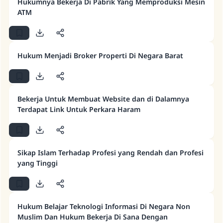
Hukumnya Bekerja Di Pabrik Yang Memproduksi Mesin
ATM
Jawaban no. 110845
menyelamatkan pernikahan.
Hukum Menjadi Broker Properti Di Negara Barat
Bantu kami dalam memberikan jawaban untuk umat
Rasulullah ﷺ bersabda
"Siapa yang menunjukkan suatu kebaikan,
Bekerja Untuk Membuat Website dan di Dalamnya
meka dia akan mendapatkan pahala yang
Terdapat Link Untuk Perkara Haram
sama dengan orang yang melakukannya"
MUSLIM, 1893
Sikap Islam Terhadap Profesi yang Rendah dan Profesi
yang Tinggi
Saham
Hukum Belajar Teknologi Informasi Di Negara Non
Muslim Dan Hukum Bekerja Di Sana Dengan