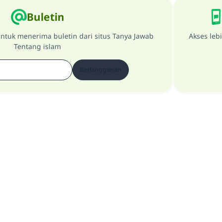
pernikahan.
Buletin
Bantu kami dalam memberikan jawaban untuk umat
ntuk menerima buletin dari situs Tanya Jawab
Akses leb
Tentang islam
Rasulullah ﷺ bersabda
"Siapa yang menunjukkan suatu kebaikan, meka dia akan
mendapatkan pahala yang sama dengan orang yang
Berlangganan
melakukannya"
MUSLIM, 1893
Saham