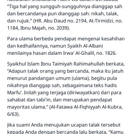
“Tiga hal yang sungguh-sungguhnya dianggap sah
dan bercandanya pun dianggap sah: nikah, talak,
dan rujuk.”
(HR. Abu Daud no. 2194, At-Tirmidzi, no.
1184, Ibnu Majah, no. 2039).
Para ulama berbeda pendapat mengenai kesahihan
dan kedhaifannya, namun Syaikh Al-Albani
menilainya hasan dalam Irwa’ Al-Ghalil, no. 1826.
Syaikhul Islam Ibnu Taimiyah
Rahimahullah
berkata,
“Adapun talak orang yang bercanda, maka itu jatuh
menurut pandangan umum (ulama), begitu pula
nikahnya dianggap sah, sebagaimana teks hadis
Marfu’. Inilah yang terjaga (diriwayatkan) dari para
sahabat dan tabi'in, dan merupakan pendapat
mayoritas ulama.” (Al-Fatawa Al-Fiqhiyyah Al-Kubra,
6/63).
Jawaban no. 110845
Jika suami Anda menujukan ucapan talak tersebut
kepada Anda dengan bercanda lalu berkata, “Kamu