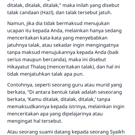
menyelamatkan pernikahan.
ditalak, ditalak, ditalak,” maka inilah yang disebut
talak candaan (
Hazl
), dan talak tersebut jatuh.
Bantu kami dalam memberikan jawaban untuk umat
Namun, jika dia tidak bermaksud menujukan
Rasulullah ﷺ bersabda
ucapan itu kepada Anda, melainkan hanya sedang
"Siapa yang menunjukkan suatu kebaikan,
menceritakan kata-kata yang menyebabkan
meka dia akan mendapatkan pahala yang
jatuhnya talak, atau sekadar ingin mengingatnya
sama dengan orang yang melakukannya"
tanpa maksud menujukannya kepada Anda (baik
MUSLIM, 1893
serius maupun bercanda), maka ini disebut
Hikayatut Thalaq
(menceritakan talak), dan hal ini
tidak menjatuhkan talak apa pun.
Saham
Contohnya, seperti seorang guru atau murid yang
berkata, “Di antara bentuk talak adalah seseorang
berkata, ‘Kamu ditalak, ditalak, ditalak,’ tanpa
memaksudkannya kepada istrinya, melainkan ingin
menceritakan apa yang dipelajarinya atau
mengingat hal tersebut.
Atau seorang suami datang kepada seorang Syaikh