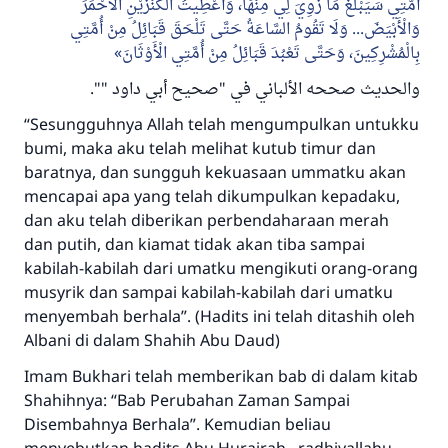
أُمَّتِي سَيَبْلُغُ مَا زُوِيَ لِي مِنْهَا، وَأُعْطِيتُ الْكَنْزَيْنِ الْأَحْمَرَ
وَالْأَبْيَضَ... وَلَا تَقُومُ السَّاعَةُ حَتَّى تَلْحَقَ قَبَائِلُ مِنْ أُمَّتِي
بِالْمُشْرِكِينَ، وَحَتَّى تَعْبُدَ قَبَائِلُ مِنْ أُمَّتِي الْأَوْثَانَ
والحديث صححه الألباني في "صحيح أبي داود "".
“Sesungguhnya Allah telah mengumpulkan untukku
bumi, maka aku telah melihat kutub timur dan
baratnya, dan sungguh kekuasaan ummatku akan
mencapai apa yang telah dikumpulkan kepadaku,
dan aku telah diberikan perbendaharaan merah
dan putih, dan kiamat tidak akan tiba sampai
kabilah-kabilah dari umatku mengikuti orang-orang
musyrik dan sampai kabilah-kabilah dari umatku
menyembah berhala”. (Hadits ini telah ditashih oleh
Albani di dalam Shahih Abu Daud)
Imam Bukhari telah memberikan bab di dalam kitab
Shahihnya: “Bab Perubahan Zaman Sampai
Disembahnya Berhala”. Kemudian beliau