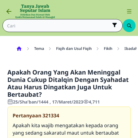
Tema
Fiqih dan Usul Fiqih
Fikih
Ibadah
Apakah Orang Yang Akan Meninggal
Dunia Cukup Ditalqin Dengan Syahadat
Atau Harus Dingatkan Juga Untuk
Bertaubat?
25/Sha'ban/1444 , 17/Maret/2023
4,711
Pertanyaan
321334
Apakah kita wajib mengatakan kepada orang
yang sedang sakaratul maut untuk bertaubat