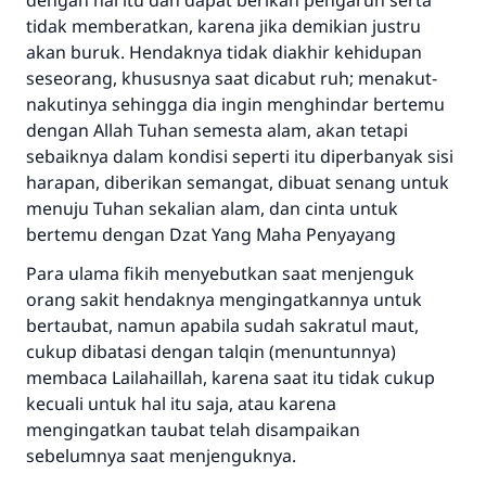
dengan hal itu dan dapat berikan pengaruh serta
tidak memberatkan, karena jika demikian justru
akan buruk. Hendaknya tidak diakhir kehidupan
seseorang, khususnya saat dicabut ruh; menakut-
nakutinya sehingga dia ingin menghindar bertemu
dengan Allah Tuhan semesta alam, akan tetapi
sebaiknya dalam kondisi seperti itu diperbanyak sisi
harapan, diberikan semangat, dibuat senang untuk
menuju Tuhan sekalian alam, dan cinta untuk
bertemu dengan Dzat Yang Maha Penyayang
Jawaban no. 110845
Para ulama fikih menyebutkan saat menjenguk
menyelamatkan pernikahan.
orang sakit hendaknya mengingatkannya untuk
bertaubat, namun apabila sudah sakratul maut,
Bantu kami dalam memberikan jawaban untuk umat
cukup dibatasi dengan talqin (menuntunnya)
Rasulullah ﷺ bersabda
membaca Lailahaillah, karena saat itu tidak cukup
"Siapa yang menunjukkan suatu kebaikan,
kecuali untuk hal itu saja, atau karena
meka dia akan mendapatkan pahala yang
mengingatkan taubat telah disampaikan
sama dengan orang yang melakukannya"
sebelumnya saat menjenguknya.
MUSLIM, 1893