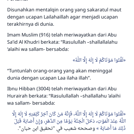
Disunahkan mentalqin orang yang sakaratul maut
dengan ucapan Lailahaillah agar menjadi ucapan
terakhirnya di dunia.
Imam Muslim (916) telah meriwayatkan dari Abu
Sa’id Al Khudri berkata: “Rasulullah –shallallalahu
‘alaihi wa sallam- bersabda:
لَقِّنُوا مَوْتَاكُمْ لَا إِلَهَ إِلَّا اللهُ
“Tuntunlah orang-orang yang akan meninggal
dunia dengan ucapan Laa ilaha illah”.
Ibnu Hibban (3004) telah meriwayatkan dari Abu
Hurairah berkata: “Rasulullallah –shallallahu ‘alaihi
wa sallam- bersabda:
لَقِّنُوا مَوْتَاكُمْ لَا إِلَهَ إِلَّا اللَّهُ، فَإِنَّهُ مَنْ كَانَ آخِرُ كَلِمَتِهِ لَا إِلَهَ إِلَّا
اللَّهُ عِنْدَ الْمَوْتِ، دَخَلَ الْجَنَّةَ يَوْمًا مِنَ الدَّهْرِ، وَإِنْ أَصَابَهُ قَبْلَ
".
وصححه شعيب في "تحقيق ابن حبان
ذَلِكَ مَا أَصَابَهُ