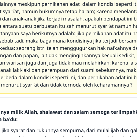
lainnya meskipun pernikahan adat dalam kondisi seperti i
 syari’at, namun hukumnya tetap haram; karena menelant
i dan anak-anak jika terjadi masalah, apakah pendapat ini b
 antara suatu perbuatan itu sah menurut syari’at namun
rtanyaan saya berikutnya adalah: jika pernikahan adat itu 
sebab tadi, maka bagaimana kondisinya jika terjadi bersam
kedua: seorang istri telah menggugurkan hak nafkahnya da
ngan dan papan, ia tidak menginginkannya kecuali sedikit, 
n warisan juga dan juga tidak mau melahirkan; karena ia 
nak laki-laki dan perempuan dari suami sebelumnya, ma
rbeda dalam kondisi seperti ini, dan pernikahan adat ini 
 menurut syari’at dan tidak ternoda oleh keharamannya ?
hanya milik Allah, shalawat dan salam semoga terlimpa
a ba'du:
 jika syarat dan rukunnya sempurna, dari mulai ijab dan qa