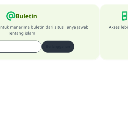
Buletin
ntuk menerima buletin dari situs Tanya Jawab
Akses leb
Tentang islam
Berlangganan
Tentang Website
penanggung jawab utama
Kebijakan Privasi
Semua Hak Dilindungi Milik Website Tanya Jawab Tentang Islam 1997-2025 