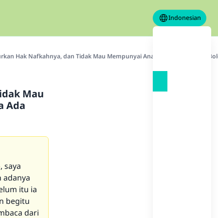
Indonesian
gurkan Hak Nafkahnya, dan Tidak Mau Mempunyai Anak, Maka Apakah Ia B
Tidak Mau
a Ada
, saya
n adanya
elum itu ia
n begitu
embaca dari