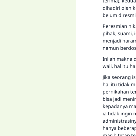
terima), kedu
dihadiri oleh
belum diresmik
Peresmian nik
pihak; suami, 
menjadi haram
namun berdosa
Inilah makna 
wali, hal itu h
Jika seorang 
hal itu tidak 
pernikahan ter
bisa jadi men
kepadanya maka
ia tidak ingin
administrasiny
hanya beberapa
masih tetap te