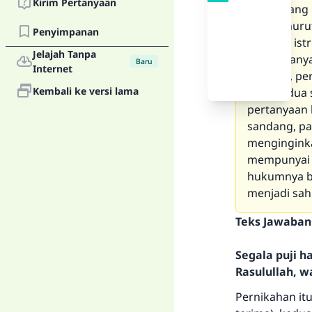
Kirim Pertanyaan
ulama yang 
sah menurut
Penyimpanan
seorang istr
Jelajah Tanpa
apa bedanya
Baru
Internet
haram ?, pe
Kembali ke versi lama
karena dua 
pertanyaan 
sandang, pa
menginginka
mempunyai a
hukumnya be
menjadi sah
Teks Jawaban
Segala puji 
Rasulullah, w
Pernikahan itu