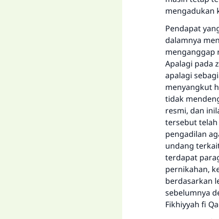
mengadukan k
Pendapat yang
dalamnya menj
menganggap re
Apalagi pada 
apalagi seba
menyangkut hu
tidak mendenga
resmi, dan ini
tersebut telah
pengadilan a
undang terkai
terdapat para
pernikahan, k
berdasarkan le
sebelumnya de
Fikhiyyah fi 