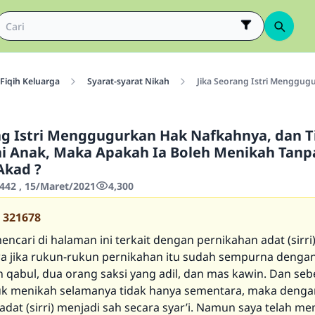
Fiqih Keluarga
Syarat-syarat Nikah
Jika Seorang Istri Menggu
ng Istri Menggugurkan Hak Nafkahnya, dan 
 Anak, Maka Apakah Ia Boleh Menikah Tanp
kad ?
442 , 15/Maret/2021
4,300
321678
encari di halaman ini terkait dengan pernikahan adat (sirri)
a jika rukun-rukun pernikahan itu sudah sempurna denga
an qabul, dua orang saksi yang adil, dan mas kawin. Dan seb
uk menikah selamanya tidak hanya sementara, maka denga
adat (sirri) menjadi sah secara syar’i. Namun saya telah m