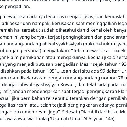
e pengadilan.
MUSLIM, 1893
 mewajibkan adanya legalitas menjadi jelas, dan kemaslaha
adi besar dan nampak, kerusakan saat meninggalkan legal
Saham
meh hal tersebut sudah diketahui dan dikenal oleh banya
zaman ini yang banyak terjadi pengingkaran dan penelanta
gian undang-undang ahwal syakhsyiyah (hukum-hukum yan
bungan personal) menyatakan: “Telah mewajibkan majeli
r klaim pernikahan atau mengakuinya, kecuali jika diserta
lah yang menjadi putusan pengadilan Mesir sejak tahun 193
 disahkan pada tahun 1951,….dan dari situ ada 99 daftar u
gama dan diselaraskan dengan undang-undang nomor: 78 
t dengan ahwal syakhsyiyah Kuwait, dan telah ada pada mat
graf: “Jangan mendengarkan saat terjadi pengingkaran kla
ecuali jika pernikahan tersebut ditetapkan dengan pernika
galitas resmi atau telah terjadi pengingkaran adanya pern
ngan dokumen resmi juga”. Selesai. (Diambil dari buku Mu
Qadhaya Zawaj wa Thalaq/Usamah Umar Al Asyqar: 145)