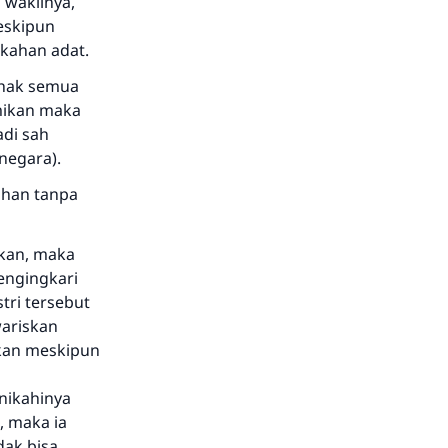
 wakilnya,
eskipun
ikahan adat.
 hak semua
smikan maka
di sah
negara).
ahan tanpa
rkan, maka
mengingkari
tri tersebut
ariskan
rkan meskipun
enikahinya
, maka ia
dak bisa