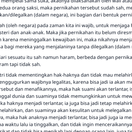
a mempelai sama suka, akadnya dilaksanakan oleh wali atau
 kedua orang saksi, maka pernikahan tersebut sudah sah, m
an/dilegalkan (dalam negara), ini bagian dari bentuk pern
ah (oleh negara) pada zaman kita ini wajib, untuk menjaga
isteri dan anak-anak. Maka jika pernikahan itu belum dire
 karena meninggalkan kewajiban ini, maka nikahnya menja
 bagi mereka yang menjalaninya tanpa dilegalkan (dalam 
dari sesuatu itu sah namun haram, berbeda dengan pernik
aram tapi tidak sah.
Jawaban no. 110845 menyelamatkan
istri tidak mementingkan hak-haknya dan tidak mau melahi
menggugurkan wajibnya legalitas, karena bisa jadi ia akan 
pernikahan.
sebut dan menafikannya, maka hak suami akan terlantar, is
inggal dunia dan suaminya tidak memungkinkan untuk mew
Bantu kami dalam memberikan jawaban untuk umat
 haknya menjadi terlantar, ia juga bisa jadi tetap melahi
 melahirkan, dan suaminya akan kesulitan untuk melegalkan
Rasulullah ﷺ bersabda
"Siapa yang menunjukkan suatu kebaikan, meka dia akan
a, maka hak anaknya menjadi terlantar, bisa jadi juga ia m
mendapatkan pahala yang sama dengan orang yang
 waktu lalu ia tinggalkan, dan tidak ingin menceraikannya
melakukannya"
rikat dan tidak bisa menikah lagi dengan orang lain, juga ti