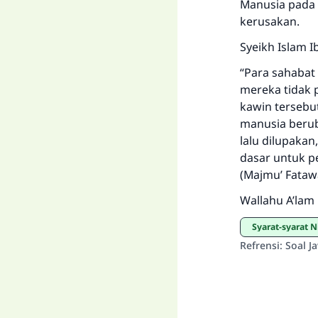
Manusia pada 
kerusakan.
Syeikh Islam I
“Para sahabat
mereka tidak
kawin tersebu
manusia beru
lalu dilupakan
dasar untuk p
(Majmu’ Fatawa
Wallahu A’lam
Syarat-syarat 
Refrensi
:
Soal J