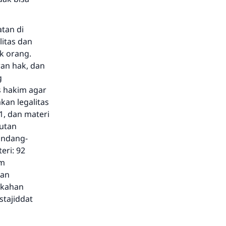
tan di
itas dan
k orang.
ran hak, dan
g
s hakim agar
kan legalitas
1, dan materi
rutan
undang-
eri: 92
im
han
ikahan
stajiddat