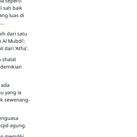
a seperti
i sah baik
ang luas di
’…
ih dari satu
m Al Mubdi’;
dari ‘Atha’.
 shalat
, demikian
 ada
au yang ia
uk sewenang-
penguasa
sjid agung.
g memiliki