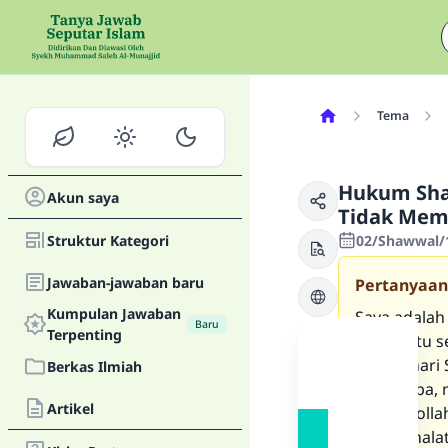
Tema
Hukum Shal
Akun saya
Tidak Memb
Struktur Kategori
02/Shawwal/1
Jawaban-jawaban baru
Pertanyaan
Kumpulan Jawaban
Saya adalah
Baru
Terpenting
salah satu s
adalah hari
Berkas Ilmiah
Jum’at tiba
Artikel
di musholla
untuk shala