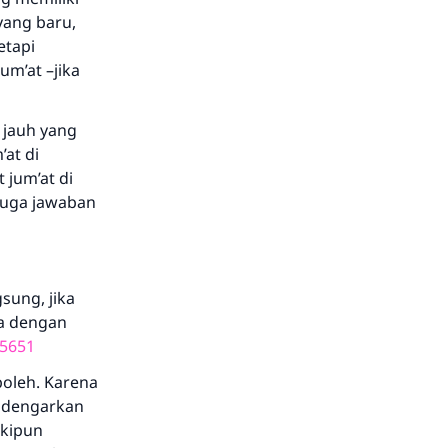
yang baru,
etapi
m’at –jika
 jauh yang
at di
 jum’at di
 juga jawaban
sung, jika
ra dengan
5651
boleh. Karena
endengarkan
skipun