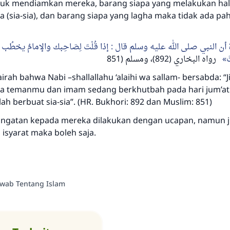
tuk mendiamkan mereka, barang siapa yang melakukan hal
 (sia-sia), dan barang siapa yang lagha maka tidak ada pah
إذا قُلْتَ لِصَاحِبك والإمامُ يخطُ
:
أن النبي صلى الله عليه وسلم قال
َ
رواه البخاري (892)، ومسلم (851
irah bahwa Nabi –shallallahu ‘alaihi wa sallam- bersabda: “
a temanmu dan imam sedang berkhutbah pada hari jum’at: 
h berbuat sia-sia”. (HR. Bukhori: 892 dan Muslim: 851)
peringatan kepada mereka dilakukan dengan ucapan, namun 
syarat maka boleh saja.
awab Tentang Islam