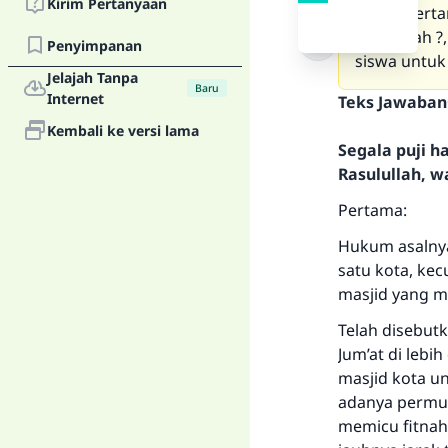
Kirim Pertanyaan
siswa. Pert
madrasah ?
Penyimpanan
siswa untuk
Jelajah Tanpa
Baru
Internet
Teks Jawaban
Kembali ke versi lama
Segala puji 
Rasulullah, w
Pertama:
Hukum asalnya
satu kota, kec
masjid yang m
Telah disebutk
Jum’at di lebi
masjid kota u
adanya permus
memicu fitnah