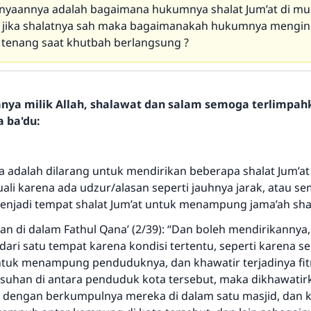
anyaannya adalah bagaimana hukumnya shalat Jum’at di mu
, jika shalatnya sah maka bagaimanakah hukumnya mengi
 tenang saat khutbah berlangsung ?
hanya milik Allah, shalawat dan salam semoga terlimpa
a ba'du:
 adalah dilarang untuk mendirikan beberapa shalat Jum’at
uali karena ada udzur/alasan seperti jauhnya jarak, atau s
enjadi tempat shalat Jum’at untuk menampung jama’ah shal
an di dalam Fathul Qana’ (2/39): “Dan boleh mendirikannya, 
h dari satu tempat karena kondisi tertentu, seperti karena 
ntuk menampung penduduknya, dan khawatir terjadinya fitn
uhan di antara penduduk kota tersebut, maka dikhawatir
 dengan berkumpulnya mereka di dalam satu masjid, dan k