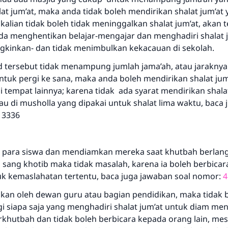
Bantu kami dalam memberikan jawaban untuk umat
at jum’at, maka anda tidak boleh mendirikan shalat jum’at 
Rasulullah ﷺ bersabda
kalian tidak boleh tidak meninggalkan shalat jum’at, akan t
"Siapa yang menunjukkan suatu kebaikan, meka dia akan
a menghentikan belajar-mengajar dan menghadiri shalat ju
mendapatkan pahala yang sama dengan orang yang
gkinkan- dan tidak menimbulkan kekacauan di sekolah.
melakukannya"
id tersebut tidak menampung jumlah jama’ah, atau jaraknya
MUSLIM, 1893
tuk pergi ke sana, maka anda boleh mendirikan shalat jum’
i tempat lainnya; karena tidak ada syarat mendirikan shalat
tau di musholla yang dipakai untuk shalat lima waktu, baca
Saham
313336
para siswa dan mendiamkan mereka saat khutbah berlang
h sang khotib maka tidak masalah, karena ia boleh berbica
kemaslahatan tertentu, baca juga jawaban soal nomor:
4
kukan oleh dewan guru atau bagian pendidikan, maka tidak 
gi siapa saja yang menghadiri shalat jum’at untuk diam m
khutbah dan tidak boleh berbicara kepada orang lain, me