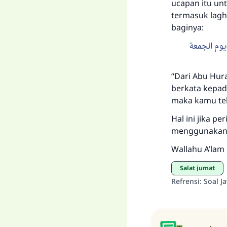
ucapan itu un
termasuk lagha
baginya:
ب يوم الجمعة
“Dari Abu Hura
berkata kepad
maka kamu tela
Hal ini jika 
menggunakan i
Wallahu A’lam
salat jumat
Refrensi
:
Soal J