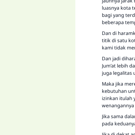
jauhnya jarak 
luasnya kota t
bagi yang ter
beberapa temp
Dan di haramka
titik di satu k
kami tidak men
Dan jadi diha
Jum’at lebih d
juga legalita
Maka jika mer
kebutuhan untu
izinkan itula
wenangannya 
Jika sama dala
pada keduanya
Jika di dekat