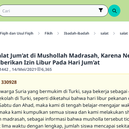
Fiqih dan Usul Fiqih
Fikih
Ibadah-ibadah
salat
sala
at Jum’at di Mushollah Madrasah, Karena N
erikan Izin Libur Pada Hari Jum’at
442 , 14/Mei/2021
6,365
330928
 warga Suria yang bermukim di Turki, saya bekerja sebagai 
ekolah di Turki, seperti diketahui bahwa hari libur pekanan 
 Sabtu dan Ahad, maka kami di tengah belajar-mengajar wak
, maka kami kumpulkan semua siswa dan kami melakukan sh
h madrasah, sebagai informasi bahwa musholla tersebut ti
t lima waktu dengan lengkap, jumlah siswa mencapai sekita