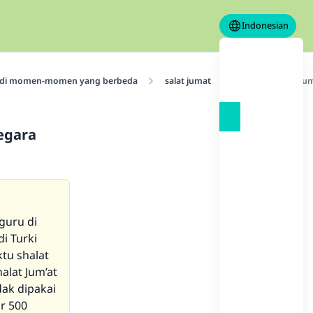
Indonesian
t di momen-momen yang berbeda
salat jumat
Hukum Shalat Jum’
egara
guru di
di Turki
tu shalat
alat Jum’at
dak dipakai
r 500