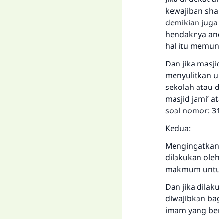
kewajiban shal
demikian juga 
hendaknya and
hal itu memun
Dan jika masj
menyulitkan un
sekolah atau d
masjid jami’ a
soal nomor: 
Kedua:
Mengingatkan 
dilakukan ole
makmum untuk 
Dan jika dila
diwajibkan ba
imam yang ber