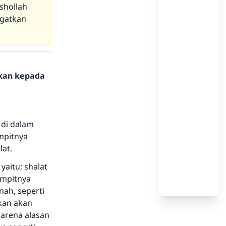
shollah
ngatkan
hkan kepada
 di dalam
empitnya
at.
yaitu; shalat
sempitnya
ah, seperti
kan akan
arena alasan