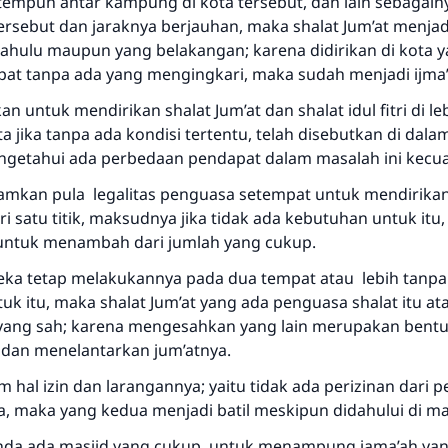
tempuh antar kampung di kota tersebut, dan lain sebagainy
ersebut dan jaraknya berjauhan, maka shalat Jum’at menjad
dahulu maupun yang belakangan; karena didirikan di kota y
at tanpa ada yang mengingkari, maka sudah menjadi ijma
n untuk mendirikan shalat Jum’at dan shalat idul fitri di leb
ota jika tanpa ada kondisi tertentu, telah disebutkan di dala
getahui ada perbedaan pendapat dalam masalah ini kecuali 
ramkan pula legalitas penguasa setempat untuk mendirikan
ari satu titik, maksudnya jika tidak ada kebutuhan untuk itu
s untuk menambah dari jumlah yang cukup.
eka tetap melakukannya pada dua tempat atau lebih tanpa
k itu, maka shalat Jum’at yang ada penguasa shalat itu at
h yang sah; karena mengesahkan yang lain merupakan bent
dan menelantarkan jum’atnya.
Jawaban no. 110845 menyelamatkan
m hal izin dan larangannya; yaitu tidak ada perizinan dari 
pernikahan.
, maka yang kedua menjadi batil meskipun didahului di ma
 anda ada masjid yang cukup untuk menampung jama’ah yan