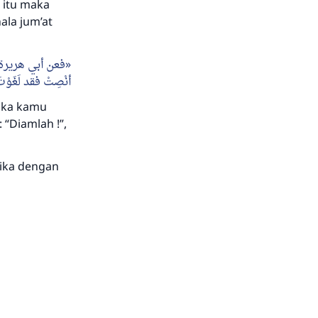
 itu maka
ala jum’at
فعن أبي هريرة 
أنْصِتْ فقد لَغَوْت
Jika kamu
“Diamlah !”,
jika dengan