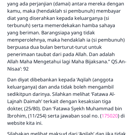
yang ada perjanjian (damai) antara mereka dengan
kamu, maka (hendaklah si pembunuh) membayar
diat yang diserahkan kepada keluarganya (si
terbunuh) serta memerdekakan hamba sahaya
yang beriman. Barangsiapa yang tidak
memperolehnya, maka hendaklah ia (si pembunuh)
berpuasa dua bulan berturut-turut untuk
penerimaan taubat dari pada Allah. Dan adalah
Allah Maha Mengetahui lagi Maha Bijaksana.” QS.An-
Nisaa’: 92
Dan diyat dibebankan kepada ‘Aqilah (anggota
keluarganya) dan anda tidak boleh mengambil
sedikitpun darinya. Silahkan melihat ‘Fatawa Al-
Lajnah Daimah’ terkait dengan kesaksian tiga
dokter, (25/80). Dan ‘Fatawa Syekh Muhammad bin
Ibrohim, (11/254) serta jawaban soal no. (
175020
) di
website kita ini.
Silahakan melihat maksud dari ‘Aqilah’ dan jika tidak