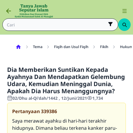
Tema
Fiqih dan Usul Fiqih
Fikih
Hukum 
Dia Memberikan Suntikan Kepada
Ayahnya Dan Mendapatkan Gelembung
Udara, Kemudian Meninggal Dunia,
Apakah Dia Harus Menanggungnya?
02/Dhu al-Qi'dah/1442 , 12/Juni/2021
1,734
Pertanyaan
339386
Saya merawat ayahku di hari-hari terakhir
hidupnya. Dimana beliau terkena kanker paru-