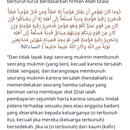
berturut-turut berdasarkan firman Allah ta’ala:
وَمَا كَانَ لِمُؤْمِنٍ أَنْ يَقْتُلَ مُؤْمِناً إِلا خَطَأً وَمَنْ قَتَلَ مُؤْمِناً خَطَأً
فَتَحْرِيرُ رَقَبَةٍ مُؤْمِنَةٍ وَدِيَةٌ مُسَلَّمَةٌ إِلَى أَهْلِهِ إِلا أَنْ يَصَّدَّقُوا فَإِنْ
كَانَ مِنْ قَوْمٍ عَدُوٍّ لَكُمْ وَهُوَ مُؤْمِنٌ فَتَحْرِيرُ رَقَبَةٍ مُؤْمِنَةٍ وَإِنْ
كَانَ مِنْ قَوْمٍ بَيْنَكُمْ وَبَيْنَهُمْ مِيثَاقٌ فَدِيَةٌ مُسَلَّمَةٌ إِلَى أَهْلِهِ
Jawaban no. 110845
وَتَحْرِيرُ رَقَبَةٍ مُؤْمِنَةٍ فَمَنْ لَمْ يَجِدْ فَصِيَامُ شَهْرَيْنِ مُتَتَابِعَيْنِ
menyelamatkan pernikahan.
.
النساء/92
تَوْبَةً مِنَ اللَّهِ وَكَانَ اللَّهُ عَلِيماً حَكِيماً
“Dan tidak layak bagi seorang mukmin membunuh
Bantu kami dalam memberikan jawaban untuk umat
seorang mukmin (yang lain), kecuali karena tersalah
Rasulullah ﷺ bersabda
(tidak sengaja), dan barangsiapa membunuh
"Siapa yang menunjukkan suatu kebaikan,
seorang mukmin karena tersalah (hendaklah) ia
meka dia akan mendapatkan pahala yang
memerdekakan seorang hamba sahaya yang
sama dengan orang yang melakukannya"
beriman serta membayar diat (
Diat ialah
MUSLIM, 1893
pembayaran sejumlah harta karena sesuatu tindak
pidana terhadap sesuatu jiwa atau anggota badan
)
yang diserahkan kepada keluarganya (si terbunuh
Saham
itu), kecuali jika mereka (keluarga terbunuh)
bersedekah. Jika ia (si terbunuh) dari kaum (kafir)