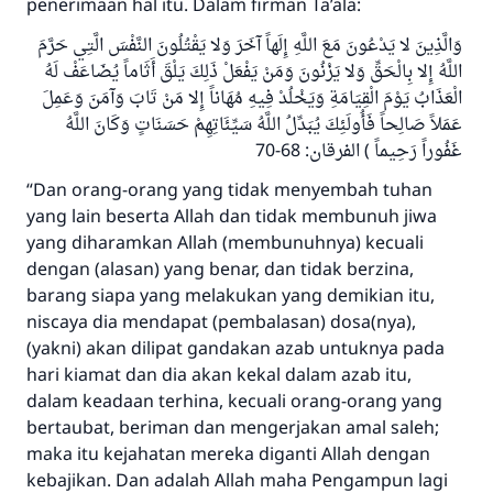
penerimaan hal itu. Dalam firman Ta’ala:
وَالَّذِينَ لا يَدْعُونَ مَعَ اللَّهِ إِلَهاً آخَرَ وَلا يَقْتُلُونَ النَّفْسَ الَّتِي حَرَّمَ
اللَّهُ إِلا بِالْحَقِّ وَلا يَزْنُونَ وَمَنْ يَفْعَلْ ذَلِكَ يَلْقَ أَثَاماً يُضَاعَفْ لَهُ
الْعَذَابُ يَوْمَ الْقِيَامَةِ وَيَخْلُدْ فِيهِ مُهَاناً إِلا مَنْ تَابَ وَآمَنَ وَعَمِلَ
عَمَلاً صَالِحاً فَأُولَئِكَ يُبَدِّلُ اللَّهُ سَيِّئَاتِهِمْ حَسَنَاتٍ وَكَانَ اللَّهُ
غَفُوراً رَحِيماً ) الفرقان: 68-70
“Dan orang-orang yang tidak menyembah tuhan
yang lain beserta Allah dan tidak membunuh jiwa
yang diharamkan Allah (membunuhnya) kecuali
dengan (alasan) yang benar, dan tidak berzina,
barang siapa yang melakukan yang demikian itu,
niscaya dia mendapat (pembalasan) dosa(nya),
(yakni) akan dilipat gandakan azab untuknya pada
hari kiamat dan dia akan kekal dalam azab itu,
dalam keadaan terhina, kecuali orang-orang yang
bertaubat, beriman dan mengerjakan amal saleh;
maka itu kejahatan mereka diganti Allah dengan
kebajikan. Dan adalah Allah maha Pengampun lagi