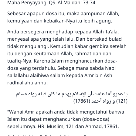
Maha Penyayang. QS. Al-Maidah: 73-74.
Sebesar apapun dosa itu, maka aampunan Allah,
kemulyaan dan kebaikan-Nya itu lebih agung.
Anda bersegera menghadap kepada Allah Ta’ala,
menyesal apa yang telah lalu. Dan bertekad bulad
tidak mengulangi. Kemudian kabar gembira setelah
itu dengan keutamaan Allah, rahmat dan dan
tuafiq-Nya. Karena Islam menghancurkan dosa-
dosa yang terdahulu. Sebagaimana sabda Nabi
sallallahu alaihiwa sallam kepada Amr bin Ash
radhiallahu anhu:
يا عمرو أما علمت أن الإسلام يهدم ما كان قبله رواه مسلم
(121) و رواه أحمد (17861)
“Wahai Amr, apakah anda tidak mengetahui bahwa
Islam itu dapat menghancurkan (dosa-dosa)
sebelumnya. HR. Muslim, 121 dan Ahmad, 17861.