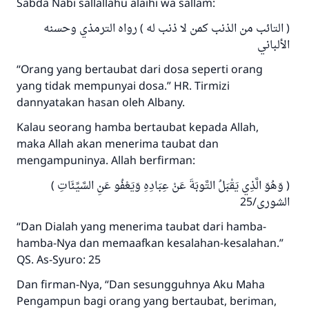
Sabda Nabi sallallahu alaihi wa sallam:
Jawaban no. 110845
( التائب من الذنب كمن لا ذنب له ) رواه الترمذي وحسنه
menyelamatkan pernikahan.
الألباني
Bantu kami dalam memberikan jawaban untuk umat
“Orang yang bertaubat dari dosa seperti orang
yang tidak mempunyai dosa.” HR. Tirmizi
Rasulullah ﷺ bersabda
dannyatakan hasan oleh Albany.
"Siapa yang menunjukkan suatu kebaikan,
meka dia akan mendapatkan pahala yang
Kalau seorang hamba bertaubat kepada Allah,
sama dengan orang yang melakukannya"
maka Allah akan menerima taubat dan
MUSLIM, 1893
mengampuninya. Allah berfirman:
( وَهُوَ الَّذِي يَقْبَلُ التَّوبَةَ عَنْ عِبَادِهِ وَيَعْفُو عَنِ السَّيِّئَاتِ )
الشورى/25
Saham
“Dan Dialah yang menerima taubat dari hamba-
hamba-Nya dan memaafkan kesalahan-kesalahan.”
QS. As-Syuro: 25
Dan firman-Nya, “Dan sesungguhnya Aku Maha
Pengampun bagi orang yang bertaubat, beriman,