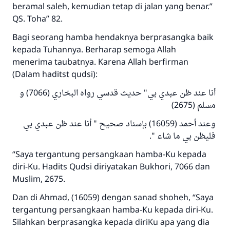
beramal saleh, kemudian tetap di jalan yang benar.”
QS. Toha” 82.
Bagi seorang hamba hendaknya berprasangka baik
kepada Tuhannya. Berharap semoga Allah
menerima taubatnya. Karena Allah berfirman
(Dalam haditst qudsi):
أنا عند ظن عبدي بي" حديث قدسي رواه البخاري (7066) و
مسلم (2675)
وعند أحمد (16059) بإسناد صحيح " أنا عند ظن عبدي بي
فليظن بي ما شاء ".
“Saya tergantung persangkaan hamba-Ku kepada
diri-Ku. Hadits Qudsi diriyatakan Bukhori, 7066 dan
Muslim, 2675.
Dan di Ahmad, (16059) dengan sanad shoheh, “Saya
tergantung persangkaan hamba-Ku kepada diri-Ku.
Silahkan berprasangka kepada diriKu apa yang dia