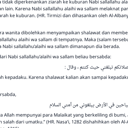
tidak diperkenankan ziarah ke kuburan Nabi sallallahu ala
n lain. Karena Nabi sallallahu alaihi wa sallam melaknat pa
arah ke kuburan. (HR. Tirmizi dan dihasankan oleh Al-Albany
Saham
ara wanita dibolehkan menyampaikan shalawat dan membe
llallahu alaihi wa sallam di tempatnya. Maka (salam terseb
Nabi sallallahu’alaihi wa sallam dimanapun dia berada.
ari Nabi sallallahu’alaihi wa sallam beliau bersabda:
ن صلاتكم تبلغني حيث كنتم ، وقال
ah kepadaku. Karena shalawat kalian akan sampai kepada
ersabda,
سياحين في الأرض يبلغوني من أمتي السلام
 Allah mempunyai para Malaikat yang berkeliling di bumi,
salah dari umatku.” (HR. Nasa’i, 1282 dishahihkan oleh Al