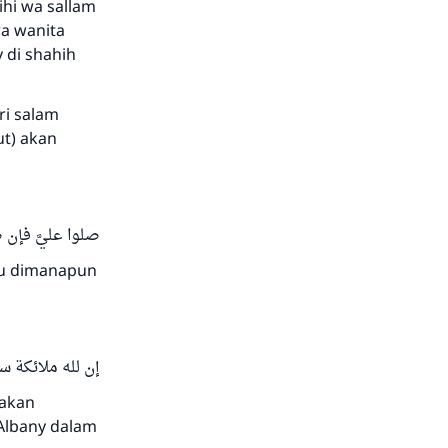
ihi wa sallam
ra wanita
 di shahih
ri salam
ut) akan
صلوا عليَّ فإ :
ku dimanapun
إن لله ملائكة 
 akan
-Albany dalam