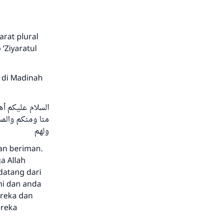
arat plural
 ‘Ziyaratul
n di Madinah
السلام عليكم أه
منا ومنكم والمست
ولهم
an beriman.
a Allah
datang dari
i dan anda
ereka dan
ereka