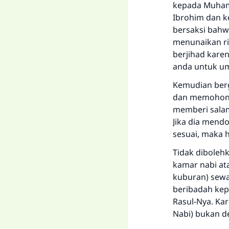
kepada Muham
Ibrohim dan k
bersaksi bahw
menunaikan ri
berjihad kare
anda untuk um
Kemudian berg
dan memohon k
memberi sala
Jika dia mend
sesuai, maka h
Tidak diboleh
kamar nabi at
kuburan) sewa
beribadah kepa
Rasul-Nya. Ka
Nabi) bukan d