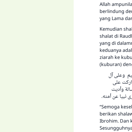
Allah ampunil
berlindung de
yang Lama dar
Kemudian shal
shalat di Raud
yang di dalamn
keduanya adala
ziarah ke kubu
(kuburan) de
هيم وعلى آل
اركت على
الة وأديت
ى نبيا عن أمته
“Semoga kesel
berikan shal
Ibrohim. Dan 
Sesungguhnya 