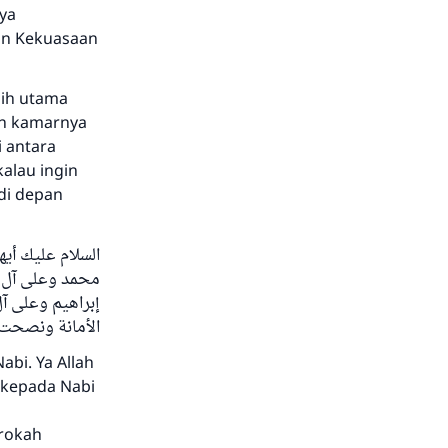
ya
an Kekuasaan
bih utama
dan kamarnya
i antara
alau ingin
 di depan
السلام عليك أيه
محمد وعلى آل إ
إبراهيم وعلى آل
الأمانة ونصحت.
bi. Ya Allah
 kepada Nabi
arokah