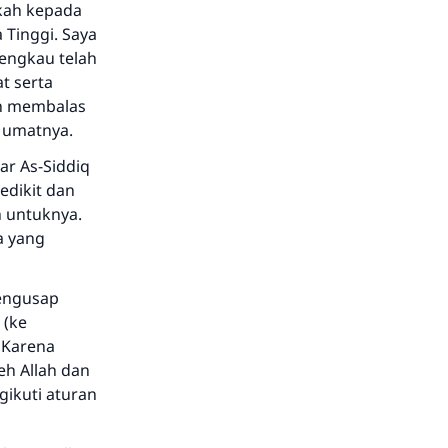
kah kepada
 Tinggi. Saya
engkau telah
t serta
ah membalas
a umatnya.
r As-Siddiq
edikit dan
 untuknya.
a yang
mengusap
 (ke
 Karena
eh Allah dan
gikuti aturan