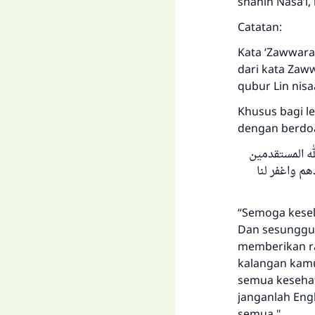
shahih Nasa’i,
Catatan:
Kata ‘Zawwarat
dari kata Zaww
qubur Lin nisa
Khusus bagi le
dengan berdo
له المستقدمين
هم واغفر لنا
“Semoga kesel
Dan sesungguh
memberikan ra
kalangan kam
semua kesehat
janganlah Eng
semua."