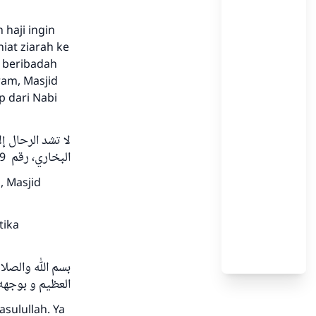
haji ingin
iat ziarah ke
k beribadah
ram, Masjid
p dari Nabi
لا تشد الرحال إ
البخاري، رقم 1189 و مسلم، رقم 1397)
, Masjid
tika
بسم الله والصلا
العظيم و بوجهه 
sulullah. Ya