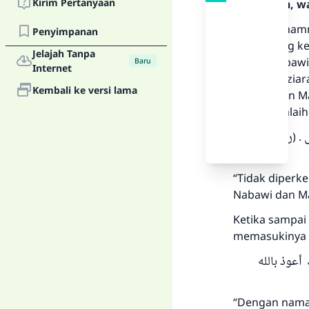
Kirim Pertanyaan
Rasulullah, w
Syekh Muhamma
Penyimpanan
berkunjung ke
Jelajah Tanpa
Masjid Nabawi
Baru
Internet
bukan berziara
Kembali ke versi lama
Nabawi dan Ma
sallallahu’ala
. (رواه
“Tidak diperke
Nabawi dan Mas
Ketika sampai
memasukinya 
أعوذ بالله
“Dengan nama 