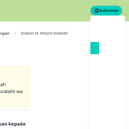
Indonesian
rgian
ZIARAH KE MASJID NABAWI
kah
u’alaihi wa
hkan kepada