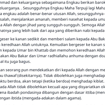
mad dan keluarganya sebagaimana Engkau berikan baro
eluarganya. . Sesungguhnya Engkau Maha Terpuji lagi Maha
a engkau adalah benar-benar utusan Allah, sesungguhnya 
salah, menjalankan amanah, memberi nasehat kepada uma
na Allah dengan jihad yang sungguh-sungguh. Semoga All
atnya yang lebih baik dari apa yang diberikan nabi kepad
eser ke kanan sedikit dan memberi salam kepada Abu Baka
eredhaan Allah untuknya. Kemudian bergeser ke kanan s
Jawaban no. 110845 menyelamatkan
m kepada Umar bin Khattab dan memohon keredhaan Allah
oakan Abu Bakar dan Umar radhiallahu anhuma dengan do
pernikahan.
al itu juga bagus.
Bantu kami dalam memberikan jawaban untuk umat
kan seorang pun mendekatkan diri kepada Allah dengan 
au thawaf (disekitarnya). Tidak dibolehkan juga menghadap
Rasulullah ﷺ bersabda
ktu berdoa, akan tetapi (ketika berdoa) menghadap kiblat.
"Siapa yang menunjukkan suatu kebaikan, meka dia akan
da Allah tidak dibolehkan kecuali apa yang disyariatkan ol
mendapatkan pahala yang sama dengan orang yang
rena ibadah pondasinya dibangun dengan dasar ittiba (men
melakukannya"
engan ibtida (mengada-adakan dalam agama).
MUSLIM, 1893