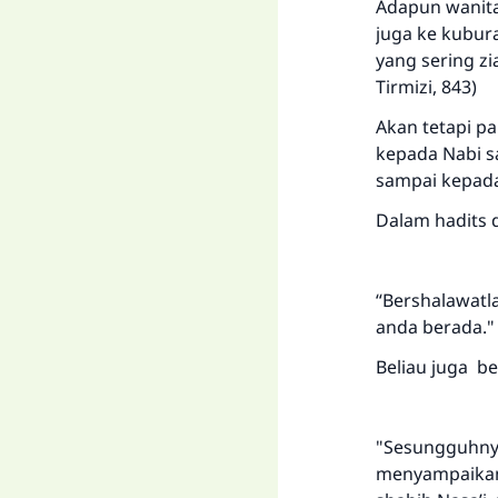
Adapun wanita 
juga ke kubura
yang sering zi
Tirmizi, 843)
Akan tetapi p
kepada Nabi sa
sampai kepada 
Dalam hadits d
“Bershalawatl
anda berada."
Beliau juga b
"Sesungguhnya
menyampaikan 