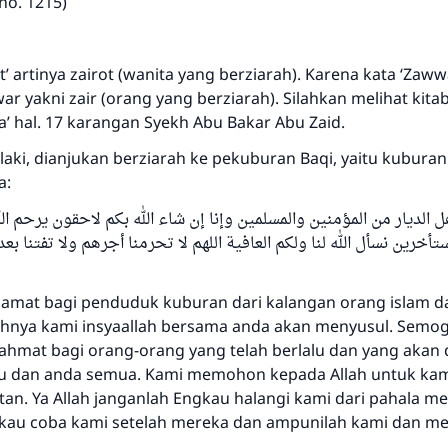
 no. 1215)
’ artinya zairot (wanita yang berziarah). Karena kata ‘Zaww
ar yakni zair (orang yang berziarah). Silahkan melihat kitab
a’ hal. 17 karangan Syekh Abu Bakar Abu Zaid.
laki, dianjukan berziarah ke pekuburan Baqi, yaitu kubura
a:
ل الديار من المؤمنين والمسلمين وإنا إن شاء الله بكم لاحقون يرحم ال
أخرين نسأل الله لنا ولكم العافية اللهم لا تحرمنا أجرهم ولا تفتنا بعد
amat bagi penduduk kuburan dari kalangan orang islam d
nya kami insyaallah bersama anda akan menyusul. Semog
hmat bagi orang-orang yang telah berlalu dan yang akan 
u dan anda semua. Kami memohon kepada Allah untuk kam
an. Ya Allah janganlah Engkau halangi kami dari pahala m
kau coba kami setelah mereka dan ampunilah kami dan m