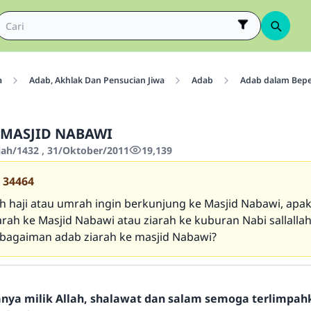
a
Adab, Akhlak Dan Pensucian Jiwa
Adab
Adab dalam Bepe
 MASJID NABAWI
jjah/1432 , 31/Oktober/2011
19,139
34464
h haji atau umrah ingin berkunjung ke Masjid Nabawi, apa
arah ke Masjid Nabawi atau ziarah ke kuburan Nabi sallallah
 bagaiman adab ziarah ke masjid Nabawi?
hanya milik Allah, shalawat dan salam semoga terlimpa