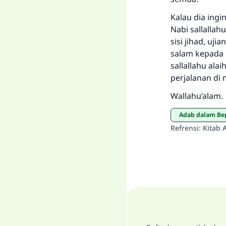
Kalau dia ing
Nabi sallallah
sisi jihad, uj
salam kepada 
sallallahu ala
perjalanan di
Wallahu’alam.
Adab dalam Be
Refrensi
:
Kitab 