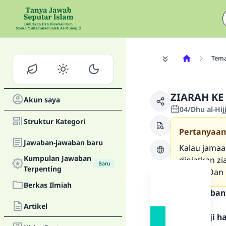
Tem
ZIARAH KE
Akun saya
04/Dhu al-Hi
Struktur Kategori
Pertanyaan
Jawaban-jawaban baru
Kalau jamaa
Kumpulan Jawaban
diniatkan zi
Baru
Terpenting
sallam. Dan
Berkas Ilmiah
Teks Jawaban
Artikel
Segala puji 