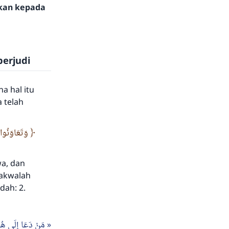
hkan kepada
erjudi
a hal itu
 telah
وَتَعَاوَنُوا ع
a, dan
takwalah
dah: 2.
مَنْ دَعَا إِلَى هُدً