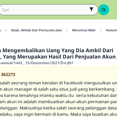
a
Adab, Akhlak Dan Pensucian Jiwa
Mencintai Allah
Hukum 
a Mengembalikan Uang Yang Dia Ambil Dari
, Yang Merupakan Hasil Dari Penjualan Akun 
-awwal/1443 , 15/Desember/2021
4,807
362273
salah seorang teman kenalan di Facebook mengusulkan u
akun manager di salah satu situs judi yang berkembang.
a karena lemahnya imanku waktu itu serta kebutuhan da
lam akun ini adalah membuatkan akun-akun permainan pa
langgan. Maksudnya ketika salah seorang pelanggan dat
adaku, saya ingin bermain di kamu. Maka saya buatkan ak