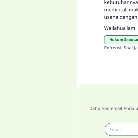
kebutuhannya.
memintal, mak
usaha denganny
Wallahua’lam
Hukum Seputa
Refrensi
:
Soal J
Daftarkan email Anda u