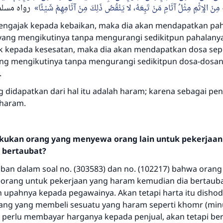
مِنْ الإِثْمِ مِثْلُ آثَامِ مَنْ تَبِعَهُ، لا يَنْقُصُ ذَلِكَ مِنْ آثَامِهِمْ شَيْئًا
رواه مسلم 831
Bantu kami dalam memberikan jawaban untuk umat
engajak kepada kebaikan, maka dia akan mendapatkan paha
Rasulullah ﷺ bersabda
yang mengikutinya tanpa mengurangi sedikitpun pahalanya
"Siapa yang menunjukkan suatu kebaikan, meka dia akan
 kepada kesesatan, maka dia akan mendapatkan dosa sepe
mendapatkan pahala yang sama dengan orang yang
melakukannya"
ng mengikutinya tanpa mengurangi sedikitpun dosa-dosan
.
MUSLIM, 1893
g didapatkan dari hal itu adalah haram; karena sebagai pe
 haram.
Saham
akukan orang yang menyewa orang lain untuk pekerjaa
 bertaubat?
aban dalam soal no. (303583) dan no. (102217) bahwa orang
orang untuk pekerjaan yang haram kemudian dia bertaub
an upahnya kepada pegawainya. Akan tetapi harta itu disho
rang yang membeli sesuatu yang haram seperti khomr (min
k perlu membayar harganya kepada penjual, akan tetapi b