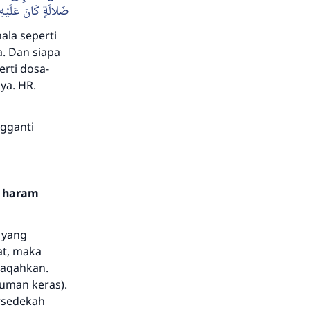
ضَلالَةٍ كَانَ عَلَيْهِ 
la seperti
. Dan siapa
rti dosa-
ya. HR.
ngganti
n haram
 yang
at, maka
daqahkan.
uman keras).
ersedekah