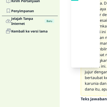
Kirim Pertanyaan
untuknya. D
adalah saya
Penyimpanan
manager den
Jelajah Tanpa
telah seles
Baru
Internet
mengirimka
Kembali ke versi lama
interaksi i
kehidupan n
uang. Diman
mengambiln
saya dapat 
disayangkan 
masalah ini
jujur dengan
bertaubat k
karunia dan
dana itu, a
Teks Jawaban