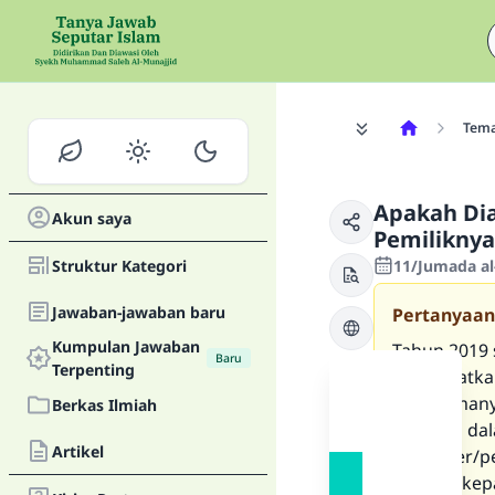
Tem
Apakah Di
Akun saya
Pemiliknya
Struktur Kategori
11/Jumada al
Jawaban-jawaban baru
Pertanyaan
Kumpulan Jawaban
Tahun 2019 
Baru
Terpenting
membuatkan 
menerimany
Berkas Ilmiah
peranku da
Artikel
customer/pe
berkata kep