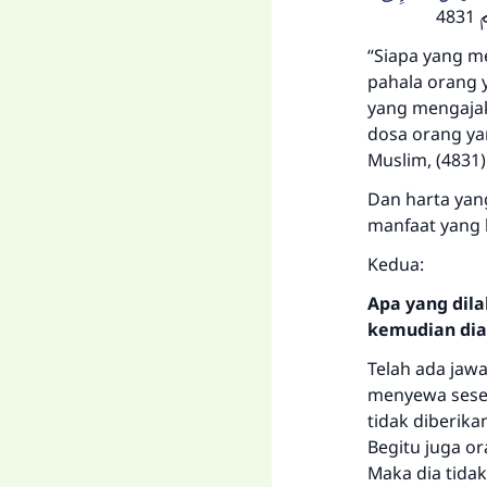
4
“Siapa yang m
pahala orang 
yang mengajak
dosa orang ya
Muslim, (4831)
Dan harta yan
manfaat yang
Kedua:
Apa yang dil
kemudian dia
Telah ada jaw
menyewa sese
tidak diberik
Begitu juga o
Maka dia tida