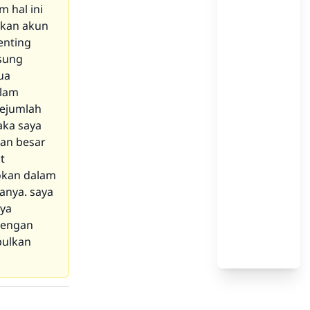
 hal ini
tkan akun
enting
gsung
ua
alam
sejumlah
aka saya
an besar
t
cokan dalam
anya. saya
aya
dengan
pulkan