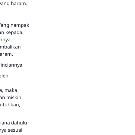
 yang haram.
 Yang nampak
an kepada
nnya,
embalikan
haram.
inciannya.
oleh
a, maka
an miskin
utuhkan,
imana dahulu
nya sesuai