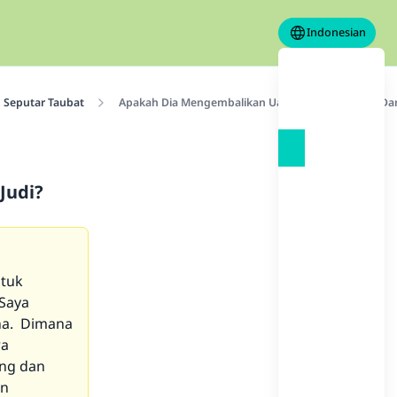
Indonesian
Seputar Taubat
Apakah Dia Mengembalikan Uang Yang Dia Ambil Dari 
Judi?
ntuk
 Saya
na. Dimana
ra
ang dan
un