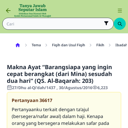
Tema
Fiqih dan Usul Fiqih
Fikih
Ibadah
Makna Ayat “Barangsiapa yang ingin
cepat berangkat (dari Mina) sesudah
dua hari” (QS. Al-Baqarah: 203)
27/Dhu al-Qi'dah/1437 , 30/Agustus/2016
6,223
Pertanyaan
36617
Pertanyaanku terkait dengan ta’ajul
(bersegera/nafar awal) dalam haji. Kenapa
orang yang bersegera melakukan safar pada