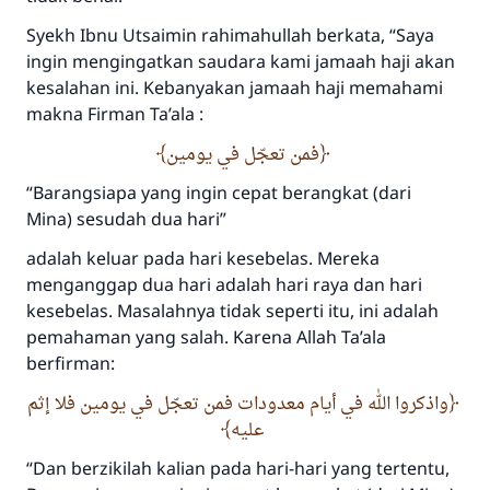
Syekh Ibnu Utsaimin rahimahullah berkata, “Saya
ingin mengingatkan saudara kami jamaah haji akan
kesalahan ini. Kebanyakan jamaah haji memahami
makna Firman Ta’ala :
فمن تعجّل في يومين
“Barangsiapa yang ingin cepat berangkat (dari
Mina) sesudah dua hari”
Jawaban no. 110845
adalah keluar pada hari kesebelas. Mereka
menyelamatkan pernikahan.
menganggap dua hari adalah hari raya dan hari
kesebelas. Masalahnya tidak seperti itu, ini adalah
Bantu kami dalam memberikan jawaban untuk umat
pemahaman yang salah. Karena Allah Ta’ala
Rasulullah ﷺ bersabda
berfirman:
"Siapa yang menunjukkan suatu kebaikan,
واذكروا الله في أيام معدودات فمن تعجّل في يومين فلا إثم
meka dia akan mendapatkan pahala yang
عليه
sama dengan orang yang melakukannya"
“Dan berzikilah kalian pada hari-hari yang tertentu,
MUSLIM, 1893