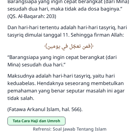
Barangsiapa yang ingin cepat berangkat (dari Mina)
sesudah dua hari, maka tidak ada dosa baginya.”
(QS. Al-Baqarah: 203)
Saham
Dan hari-hari tertentu adalah hari-hari tasyriq, hari
tasyriq dimulai tanggal 11. Sehingga firman Allah:
فمن تعجّل في يومين
“Barangsiapa yang ingin cepat berangkat (dari
Mina) sesudah dua hari.”
Maksudnya adalah hari-hari tasyriq, yaitu hari
keduabelas. Hendaknya seseorang membetulkan
pemahaman yang benar seputar masalah ini agar
tidak salah.
(Fatawa Arkanul Islam, hal. 566).
Tata Cara Haji dan Umroh
Refrensi
:
Soal Jawab Tentang Islam