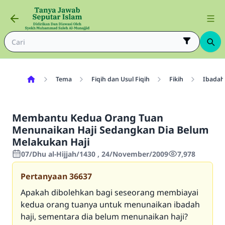
Tema
Fiqih dan Usul Fiqih
Fikih
Ibadah
Membantu Kedua Orang Tuan
Menunaikan Haji Sedangkan Dia Belum
Melakukan Haji
07/Dhu al-Hijjah/1430 , 24/November/2009
7,978
Pertanyaan
36637
Apakah dibolehkan bagi seseorang membiayai
kedua orang tuanya untuk menunaikan ibadah
haji, sementara dia belum menunaikan haji?