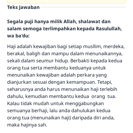
Teks Jawaban
Segala puji hanya milik Allah, shalawat dan
salam semoga terlimpahkan kepada Rasulullah,
wa ba'du:
Haji adalah kewajiban bagi setiap musllim, merdeka,
berakal, baligh dan mampu dalam menunaikannya,
sekali dalam seumur hidup. Berbakti kepada kedua
orang tua serta membantu keduanya untuk
menunaikan kewajiban adalah perkara yang
Jawaban no. 110845
dianjurkan sesuai dengan kemampuan. Tetapi,
seharusnya anda harus menunaikan haji terlebih
menyelamatkan pernikahan.
dahulu, kemudian membantu kedua orang tua.
Kalau tidak mudah untuk menggabungkan
Bantu kami dalam memberikan jawaban untuk umat
semuanya berhaji, lalu anda dahulukan kedua
Rasulullah ﷺ bersabda
orang tua (menunaikan haji) daripada diri anda,
"Siapa yang menunjukkan suatu kebaikan,
maka hajinya sah.
meka dia akan mendapatkan pahala yang