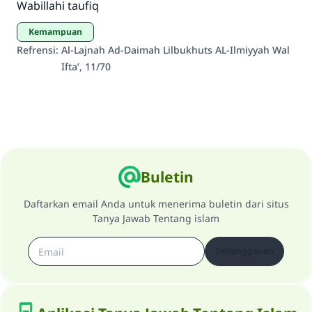
Wabillahi taufiq
sama dengan orang yang melakukannya"
MUSLIM, 1893
Kemampuan
Refrensi
:
Al-Lajnah Ad-Daimah Lilbukhuts AL-Ilmiyyah Wal
Ifta’, 11/70
Saham
Buletin
Daftarkan email Anda untuk menerima buletin dari situs
Tanya Jawab Tentang islam
Berlangganan