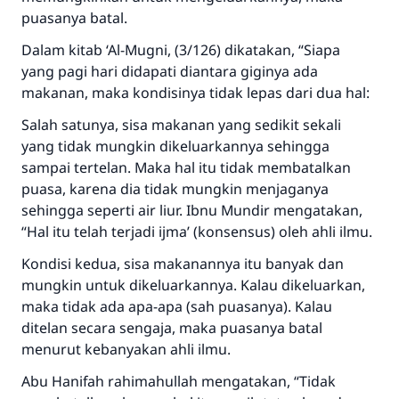
puasanya batal.
Dalam kitab ‘Al-Mugni, (3/126) dikatakan, “Siapa
yang pagi hari didapati diantara giginya ada
makanan, maka kondisinya tidak lepas dari dua hal:
Salah satunya, sisa makanan yang sedikit sekali
yang tidak mungkin dikeluarkannya sehingga
sampai tertelan. Maka hal itu tidak membatalkan
puasa, karena dia tidak mungkin menjaganya
Jawaban no. 110845
sehingga seperti air liur. Ibnu Mundir mengatakan,
menyelamatkan pernikahan.
“Hal itu telah terjadi ijma’ (konsensus) oleh ahli ilmu.
Kondisi kedua, sisa makanannya itu banyak dan
Bantu kami dalam memberikan jawaban untuk umat
mungkin untuk dikeluarkannya. Kalau dikeluarkan,
Rasulullah ﷺ bersabda
maka tidak ada apa-apa (sah puasanya). Kalau
"Siapa yang menunjukkan suatu kebaikan,
ditelan secara sengaja, maka puasanya batal
meka dia akan mendapatkan pahala yang
menurut kebanyakan ahli ilmu.
sama dengan orang yang melakukannya"
Abu Hanifah rahimahullah mengatakan, “Tidak
MUSLIM, 1893