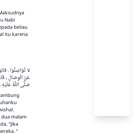
. Maksudnya
u Nabi
epada beliau
l itu karena
لا تُوَاصِلُوا . قالوا
عَنْ الْوِصَالِ ، قَالَ :
صَلَّى اللَّهُ عَلَيْهِ وَ
nyambung
 Tuhanku
ishal.
au dua malam
da, “Jika
ereka. “