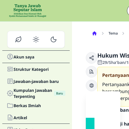
Tema
Hukum Wis
Akun saya
29/Sha'ban/1
Struktur Kategori
Pertanyaan
Jawaban-jawaban baru
Pertanyaank
Kumpulan Jawaban
bersambung)
Baru
Terpenting
sallam berp
Berkas Ilmiah
Teks Jawaban
Artikel
Segala puji 