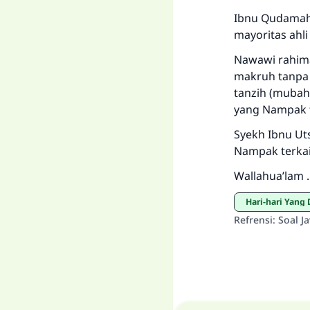
Ibnu Qudamah 
mayoritas ahli 
Nawawi rahima
makruh tanpa 
tanzih (mubah
yang Nampak t
Syekh Ibnu Uts
Nampak terkai
Wallahua’lam .
Hari-hari Yan
Refrensi
:
Soal J