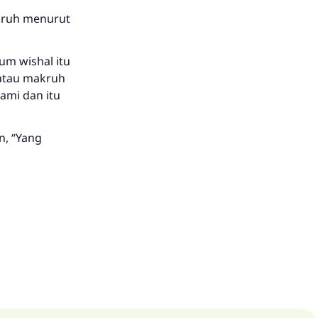
kruh menurut
um wishal itu
 atau makruh
ami dan itu
n, “Yang