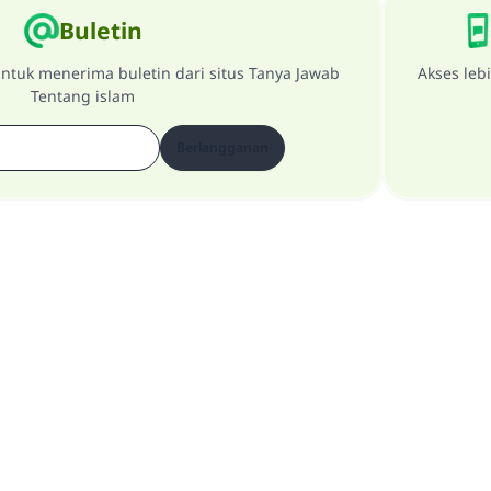
Buletin
ntuk menerima buletin dari situs Tanya Jawab
Akses leb
Tentang islam
Berlangganan
Tentang Website
penanggung jawab utama
Kebijakan Privasi
Semua Hak Dilindungi Milik Website Tanya Jawab Tentang Islam 1997-2025 