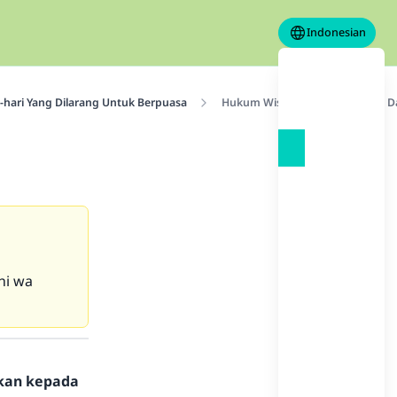
Indonesian
i-hari Yang Dilarang Untuk Berpuasa
Hukum Wishal (terus menerus) D
hi wa
hkan kepada