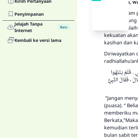
Kirim Pertanyaan
Rasulullah, w
Wishal dalam 
Penyimpanan
menyambung p
Jelajah Tanpa
sallallahu’al
Baru
Internet
kekuatan akan 
Kembali ke versi lama
kasihan dan k
Diriwayatkan o
radhiallahu’an
 فَلَمْ يَنْتَهُوا
الَ ، فَقَالَ النَّبِيُّ
“Jangan meny
(puasa). “ Bel
memberiku mak
Berkata,”Maka 
kemudian terli
bulan sabit te