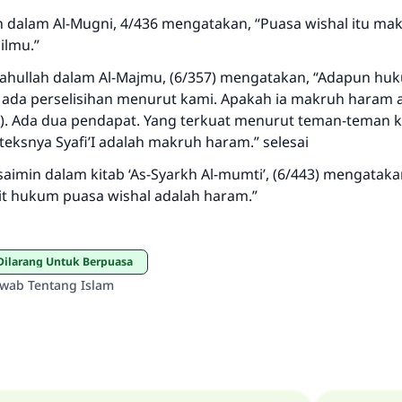
MUSLIM, 1893
dalam Al-Mugni, 4/436 mengatakan, “Puasa wishal itu ma
ilmu.”
hullah dalam Al-Majmu, (6/357) mengatakan, “Adapun huk
Saham
ada perselisihan menurut kami. Apakah ia makruh haram
). Ada dua pendapat. Yang terkuat menurut teman-teman k
eksnya Syafi’I adalah makruh haram.” selesai
aimin dalam kitab ‘As-Syarkh Al-mumti’, (6/443) mengataka
t hukum puasa wishal adalah haram.”
g Dilarang Untuk Berpuasa
awab Tentang Islam