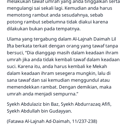
sama dengan orang yang melakukannya"
melakukan tawaf umrah yang anda tinggalkan serta
mengulangi sai sekali lagi. Kemudian anda harus
MUSLIM, 1893
memotong rambut anda sesudahnya, sebab
potong rambut sebelumna tidak diakui karena
dilakukan bukan pada tempatnya.
Saham
Ulama yang tergabung dalam Al-Lajnah Daimah Lil
Ifta berkata terkait dengan orang yang tawaf tanpa
bersuci, “Dia dianggap masih dalam keadaan ihram
umrah jika anda tidak kembali tawaf dalam keadaan
suci. Karena itu, anda harus kembali ke Mekah
dalam keadaan ihram sesegera mungkin, lalu di
sana tawaf dan sai kemudian menggundul atau
memendekkan rambat. Dengan demikian, maka
umrah anda menjadi sempurna.”
Syekh Abdulaziz bin Baz, Syekh Abdurrazaq Afifi,
Syekh Abdullah bin Gudayyan.
(Fatawa Al-Lajnah Ad-Daimah, 11/237-238)