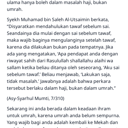
ulama hanya boleh dalam masalah haji, bukan
umrah.
Syekh Muhamad bin Saleh Al-Utsaimin berkata,
“Disyaratkan mendahulukan tawaf sebelum sai.
Seandainya dia mulai dengan sai sebelum tawaf,
maka wajib baginya mengulanginya setelah tawaf,
karena dia dilakukan bukan pada tempatnya. Jika
ada yang mengatakan, ‘Apa pendapat anda dengan
riwayat sahih dari Rasulullah shallallahu alaihi wa
sallam ketika beliau ditanya oleh seseorang, ‘Aku sai
sebelum tawaf.’ Beliau menjawab, ‘Lakukan saja,
Jawaban no. 110845
tidak masalah.’ Jawabnya adalah bahwa perkara
menyelamatkan pernikahan.
tersebut berlaku dalam haji, bukan dalam umrah.”
(Asy-Syarhul Mumti, 7/310)
Bantu kami dalam memberikan jawaban untuk umat
Sekarang ini anda berada dalam keadaan ihram
Rasulullah ﷺ bersabda
untuk umrah, karena umrah anda belum sempurna.
"Siapa yang menunjukkan suatu kebaikan,
meka dia akan mendapatkan pahala yang
Yang wajib bagi anda adalah kembali ke Mekah dan