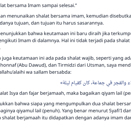
alat bersama Imam sampai selesai.”
an menunaikan shalat bersama imam, kemudian disebutka
anya tujuan, dan tujuan itu harus sasarannya.
menunjukkan bahwa keutamaan ini baru diraih jika terkumpu
ngikuti Imam di dalamnya. Hal ini tidak terjadi pada shalat
.
 juga keutamaan ini ada pada shalat wajib, seperti yang a
shonnaf (Abu Dawud), dan Tirmidzi dari Utsman, saya men
lallahu’alaihi wa sallam bersabda:
 والفجر في جماعة، كان كقيام ليلة
alat Isya dan fajar berjamaah, maka bagaikan qiyam lail (pe
jukkan bahwa siapa yang mengumpulkan dua shalat bers
aginya qiyamul lail (penuh). Yang benar menurut Syafi’I da
a shalat berjamaah itu didapatkan dengan adanya imam 