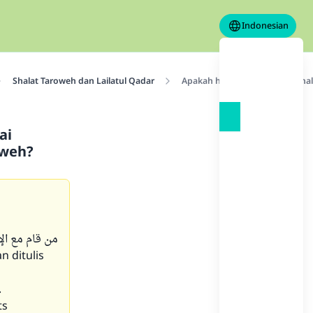
Indonesian
Shalat Taroweh dan Lailatul Qadar
Apakah hadits, “Siapa yang sha
ai
aweh?
من قام مع ال
n ditulis
.
ts