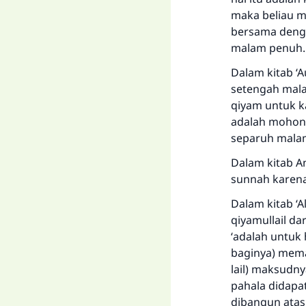
maka beliau 
bersama denga
malam penuh. 
Dalam kitab ‘A
setengah mal
qiyam untuk ka
adalah mohon 
separuh mala
Dalam kitab A
sunnah karena
Dalam kitab ‘
qiyamullail da
‘adalah untuk
baginya) mema
lail) maksudn
pahala didapa
dibangun atas