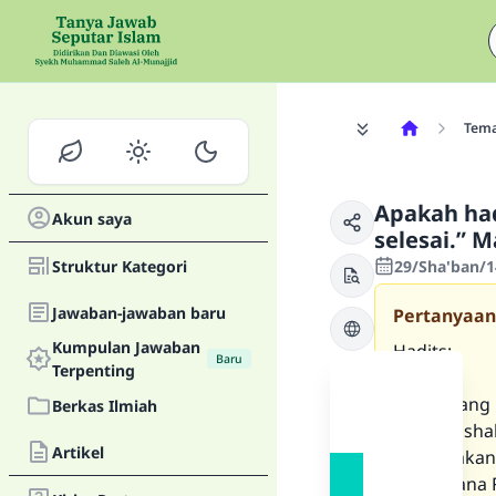
Tem
Apakah had
Akun saya
selesai.” 
Struktur Kategori
29/Sha'ban/1
Jawaban-jawaban baru
Pertanyaan
Kumpulan Jawaban
Hadits:
Baru
Terpenting
“Siapa yang 
Berkas Ilmiah
baginya sha
Artikel
Kebanyakan
Bagaimana R