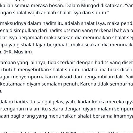
kalian semua merasa bosan. Dalam Murqod dikatakan, ‘Y
gan shalat wajib adalah shalat Isya dan subuh.”
maksudnya dalam hadits itu adalah shalat Isya, maka pend
arena disimpulkan dari hadits utsman yang terkenal bahwa 
lat Isya berjamaah maka seakan dia menunaikan shalat s
apa yang shalat fajar berjmaah, maka seakan dia menunaika
. (HR. Muslim)
tamaan yang lainnya, tidak terkait dengan hadits yang diseb
tu butuh menyebutkan shalat subuh padahal dia tidak dise
s, agar menyempurnakan maksud dari pengambilan dalil. Yai
keutamaan qiyam semalam penuh. Karena tidak sempurna
Jawaban no. 110845 menyelamatkan
a.
pernikahan.
alam hadits itu sangat jelas, yaitu kadar ketika mereka q
ertengahan malam itu setara dengan qiyam malam sempurna
Bantu kami dalam memberikan jawaban untuk umat
maan bagi orang yang menunaikan shalat bersama imamny
Rasulullah ﷺ bersabda
"Siapa yang menunjukkan suatu kebaikan, meka dia akan