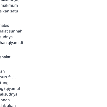
a) makmum
aikan satu
habis
halat sunnah
ksudnya
han qiyam di
shalat
bah
huruf ‘
ولو
itung
ng (qiyamul
 maksudnya
unnah
idak akan