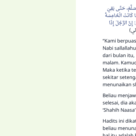
َسَلَّمَ، حَتَّى بَقِيَ
َّا كَانَتْ الْخَامِسَةُ
إِنَّ الرَّجُلَ إِذَا
:
(ي
“Kami berpuasa
Nabi sallallah
dari bulan itu
malam. Kamudia
Maka ketika te
sekitar seten
menunaikan sh
Beliau menjaw
selesai, dia a
‘Shahih Naasa’
Hadits ini dik
beliau menuna
hal itu adalah