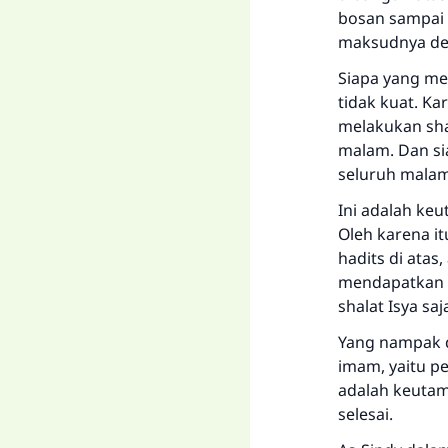
bosan sampai 
maksudnya den
Siapa yang me
tidak kuat. K
melakukan sha
malam. Dan si
seluruh malam
Ini adalah keu
Oleh karena i
hadits di ata
mendapatkan 
shalat Isya saj
Yang nampak d
imam, yaitu p
adalah keuta
selesai.