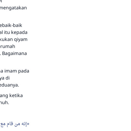
i
g mengatakan
ebaik-baik
al itu kepada
akukan qiyam
h-rumah
a. Bagaimana
ma imam pada
ya di
keduanya.
ang ketika
nuh.
إنه من قام مع 