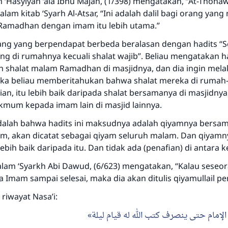
 ‘Hasyiyah ‘ala Ibnu Majah, (1/398) mengatakan, “At-Thohaw
mendapatkan pahala yang sama dengan orang yang
am kitab ‘Syarh Al-Atsar, “Ini adalah dalil bagi orang yan
melakukannya"
Ramadhan dengan imam itu lebih utama.”
MUSLIM, 1893
ng yang berpendapat berbeda beralasan dengan hadits “S
ng di rumahnya kecuali shalat wajib”. Beliau mengatakan h
h shalat malam Ramadhan di masjidnya, dan dia ingin mel
Saham
Maka beliau memberitahukan bahwa shalat mereka di ruma
an, itu lebih baik daripada shalat bersamanya di masjidny
akmum kepada imam lain di masjid lainnya.
alah bahwa hadits ini maksudnya adalah qiyamnya bersa
m, akan dicatat sebagai qiyam seluruh malam. Dan qiyamn
ebih baik daripada itu. Dan tidak ada (penafian) di antara 
alam ‘Syarkh Abi Dawud, (6/623) mengatakan, “Kalau seseor
 Imam sampai selesai, maka dia akan ditulis qiyamullail pe
riwayat Nasa’i:
الإمام حتى ينصرف كتب الله له قيام ليلة