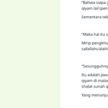
“Bahwa siapa 
qiyam lail (pen
Sementara tek
“Maka hal itu 
Mirip pengkhu
sallallahu’alai
“Sesungguhnya
Itu adalah ja
qiyam di mala
shalat sunah qi
Yang menunjuk