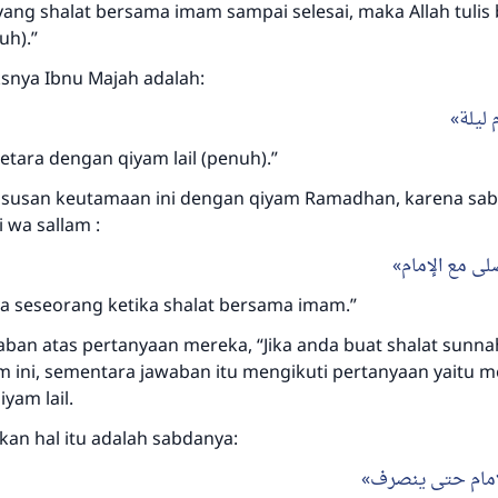
yang shalat bersama imam sampai selesai, maka Allah tulis
uh).”
snya Ibnu Majah adalah:
 ليلة
setara dengan qiyam lail (penuh).”
susan keutamaan ini dengan qiyam Ramadhan, karena sab
hi wa sallam :
لى مع الإمام
 seseorang ketika shalat bersama imam.”
waban atas pertanyaan mereka, “Jika anda buat shalat sunn
m ini, sementara jawaban itu mengikuti pertanyaan yaitu 
yam lail.
an hal itu adalah sabdanya:
لإمام حتى ينصرف