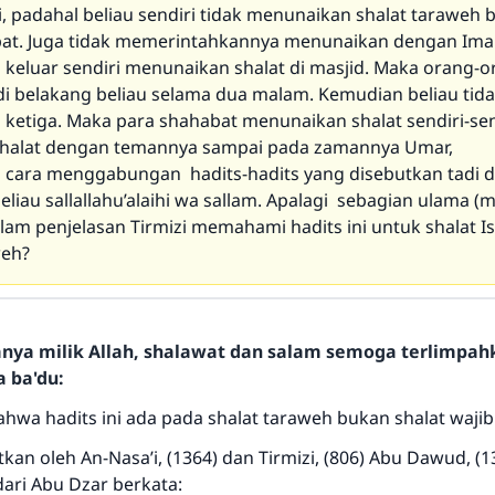
, padahal beliau sendiri tidak menunaikan shalat taraweh
at. Juga tidak memerintahkannya menunaikan dengan Ima
au keluar sendiri menunaikan shalat di masjid. Maka orang-
i belakang beliau selama dua malam. Kemudian beliau tida
ketiga. Maka para shahabat menunaikan shalat sendiri-send
shalat dengan temannya sampai pada zamannya Umar,
cara menggabungan hadits-hadits yang disebutkan tadi 
liau sallallahu’alaihi wa sallam. Apalagi sebagian ulama (
alam penjelasan Tirmizi memahami hadits ini untuk shalat I
weh?
hanya milik Allah, shalawat dan salam semoga terlimpa
a ba'du:
hwa hadits ini ada pada shalat taraweh bukan shalat wajib
tkan oleh An-Nasa’i, (1364) dan Tirmizi, (806) Abu Dawud, (1
dari Abu Dzar berkata: