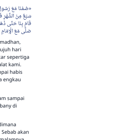
صُمْنَا مَعَ رَسُولِ ال
سَبْعٌ مِنْ الشَّهْرِ فَ
قَامَ بِنَا حَتَّى ذَهَ
صَلَّى مَعَ الْإِمَامِ 
Ramadhan,
tujuh hari
tar sepertiga
lat kami.
mpai habis
ka engkau
mam sampai
lbany di
 dimana
. Sebab akan
a malamnya,