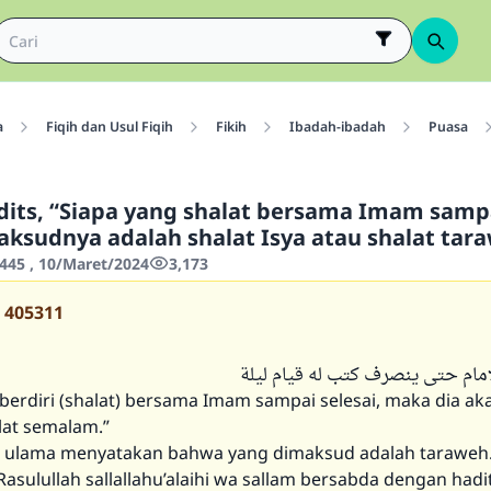
a
Fiqih dan Usul Fiqih
Fikih
Ibadah-ibadah
Puasa
its, “Siapa yang shalat bersama Imam samp
Maksudnya adalah shalat Isya atau shalat tar
445 , 10/Maret/2024
3,173
405311
إمام حتى ينصرف كتب له قيام ليلة
berdiri (shalat) bersama Imam sampai selesai, maka dia aka
lat semalam.”
 ulama menyatakan bahwa yang dimaksud adalah taraweh
asulullah sallallahu’alaihi wa sallam bersabda dengan hadi