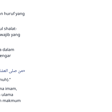
n huruf yang
l shalat-
 wajib yang
da dalam
dengar
من صلى العشاء
nuh).”
ama imam,
n ulama
dan makmum