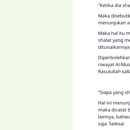
“Ketika dia sh
Maka disebutk
menunjukan ad
Maka hal itu 
shalat yang me
ditunaikannya
Diperbolehkan
riwayat Al-Mu
Rasulullah sal
“Siapa yang sh
Hal ini menun
maka dicatat b
lainnya, bahw
saja. Selesai