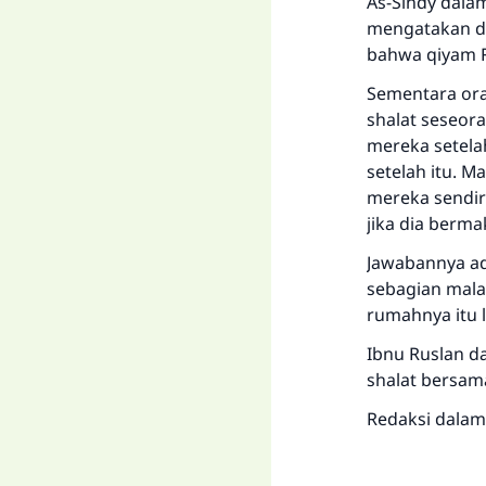
As-Sindy dalam
mengatakan dal
bahwa qiyam 
Sementara ora
shalat seseora
mereka setela
setelah itu. 
mereka sendiri
jika dia berm
Jawabannya ad
sebagian mala
rumahnya itu l
Ibnu Ruslan d
shalat bersama
Redaksi dalam 