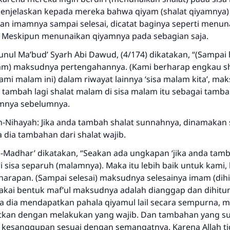
menjelaskan kepada mereka bahwa qiyam (shalat qiyamny
n imamnya sampai selesai, dicatat baginya seperti menun
Meskipun menunaikan qiyamnya pada sebagian saja.
unul Ma’bud’ Syarh Abi Dawud, (4/174) dikatakan, “(Sampai 
am) maksudnya pertengahannya. (Kami berharap engkau s
mi malam ini) dalam riwayat lainnya ‘sisa malam kita’, ma
tambah lagi shalat malam di sisa malam itu sebagai tamba
mnya sebelumnya.
n-Nihayah: Jika anda tambah shalat sunnahnya, dinamakan 
 dia tambahan dari shalat wajib.
Al-Madhar’ dikatakan, “Seakan ada ungkapan ‘jika anda tam
ri sisa separuh (malamnya). Maka itu lebih baik untuk kami, 
 harapan. (Sampai selesai) maksudnya selesainya imam (dih
kai bentuk maf’ul maksudnya adalah dianggap dan dihitu
ya dia mendapatkan pahala qiyamul lail secara sempurna,
tkan dengan melakukan yang wajib. Dan tambahan yang s
 kesanggupan sesuai dengan semangatnya. Karena Allah t