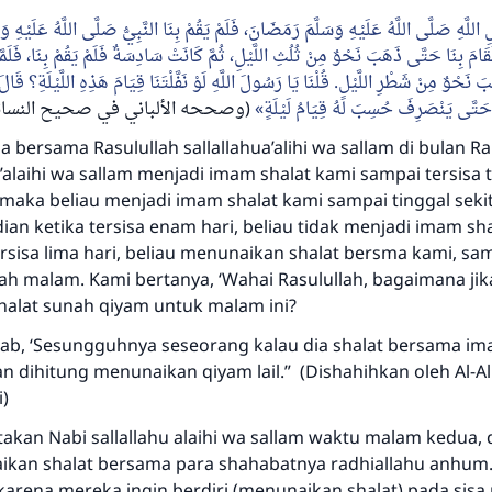
لَّهِ صَلَّى اللَّهُ عَلَيْهِ وَسَلَّمَ رَمَضَانَ، فَلَمْ يَقُمْ بِنَا النَّبِيُّ صَلَّى اللَّهُ عَلَيْهِ و
قَامَ بِنَا حَتَّى ذَهَبَ نَحْوٌ مِنْ ثُلُثِ اللَّيْلِ، ثُمَّ كَانَتْ سَادِسَةٌ فَلَمْ يَقُمْ بِنَا، فَلَم
قُلْنَا يَا رَسُولَ اللَّهِ لَوْ نَفَّلْتَنَا قِيَامَ هَذِهِ اللَّيْلَةِ؟ قَالَ
.
بَ نَحْوٌ مِنْ شَطْرِ اللَّيْلِ
حَتَّى يَنْصَرِفَ حُسِبَ لَهُ قِيَامُ لَيْلَةٍ
وصححه الألباني في صحيح النسائ)
 bersama Rasulullah sallallahua’alihi wa sallam di bulan 
u’alaihi wa sallam menjadi imam shalat kami sampai tersisa 
, maka beliau menjadi imam shalat kami sampai tinggal seki
n ketika tersisa enam hari, beliau tidak menjadi imam sha
rsisa lima hari, beliau menunaikan shalat bersma kami, sa
gah malam. Kami bertanya, ‘Wahai Rasulullah, bagaimana ji
alat sunah qiyam untuk malam ini?
ab, ‘Sesungguhnya seseorang kalau dia shalat bersama i
kan dihitung menunaikan qiyam lail.” (Dishahihkan oleh Al-A
i)
atakan Nabi sallallahu alaihi wa sallam waktu malam kedua,
ikan shalat bersama para shahabatnya radhiallahu anhum
 karena mereka ingin berdiri (menunaikan shalat) pada sis