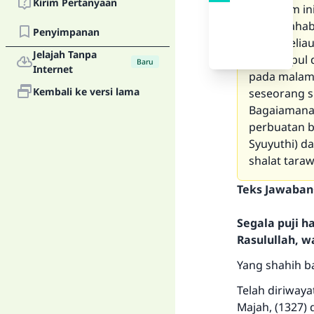
Kirim Pertanyaan
semacam ini
para shahab
Penyimpanan
tetapi beli
Jelajah Tanpa
berkumpul d
Baru
Internet
pada malam 
Kembali ke versi lama
seseorang 
Bagaiamana 
perbuatan be
Syuyuthi) d
shalat tara
Teks Jawaban
Segala puji 
Rasulullah, w
Yang shahih ba
Telah diriwaya
Majah, (1327) 