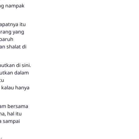
ang nampak
apatnya itu
orang yang
eparuh
n shalat di
utkan di sini.
butkan dalam
tu
 kalau hanya
iyam bersama
, hal itu
a sampai