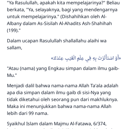
"Ya Rasulullah, apakah kita mempelajarinya?" Beliau
berkata, "Ya, selayaknya, bagi yang mendengarnya
untuk mempelajarinya." (Dishahihkan oleh Al-
Albany dalam As-Sisilah Al-Ahadits Ash-Shahihah
(199)."
Dalam ucapan Rasulullah shallallahu alaihi wa
sallam,
أَوْ اسْتَأْثَرْتَ بِهِ فِي عِلْمِ الْغَيْبِ عِنْدَكَ
"Atau (nama) yang Engkau simpan dalam ilmu gaib-
Mu."
Menjadi dalil bahwa nama-nama Allah Ta'ala adalah
apa dia simpan dalam ilmu gaib di sisi-Nya yang
tidak diketahui oleh seorang pun dari makhluknya.
Maka ini menunjukkan bahwa nama-nama Allah
lebih dari 99 nama.
Syaikhul Islam dalam Majmu Al-Fatawa, 6/374,