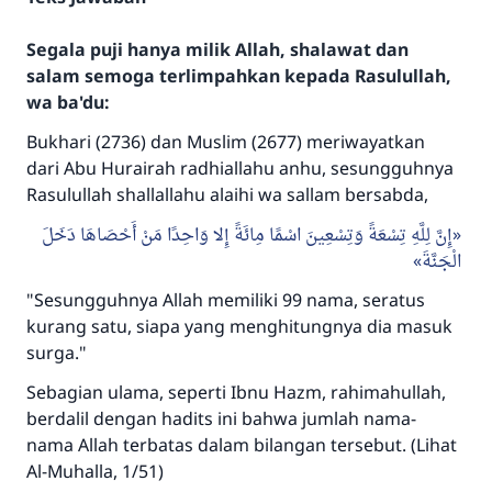
Segala puji hanya milik Allah, shalawat dan
salam semoga terlimpahkan kepada Rasulullah,
wa ba'du:
Bukhari (2736) dan Muslim (2677) meriwayatkan
dari Abu Hurairah radhiallahu anhu, sesungguhnya
Rasulullah shallallahu alaihi wa sallam bersabda,
إِنَّ لِلَّهِ تِسْعَةً وَتِسْعِينَ اسْمًا مِائَةً إِلا وَاحِدًا مَنْ أَحْصَاهَا دَخَلَ
الْجَنَّةَ
"Sesungguhnya Allah memiliki 99 nama, seratus
kurang satu, siapa yang menghitungnya dia masuk
surga."
Sebagian ulama, seperti Ibnu Hazm, rahimahullah,
berdalil dengan hadits ini bahwa jumlah nama-
nama Allah terbatas dalam bilangan tersebut. (Lihat
Al-Muhalla, 1/51)