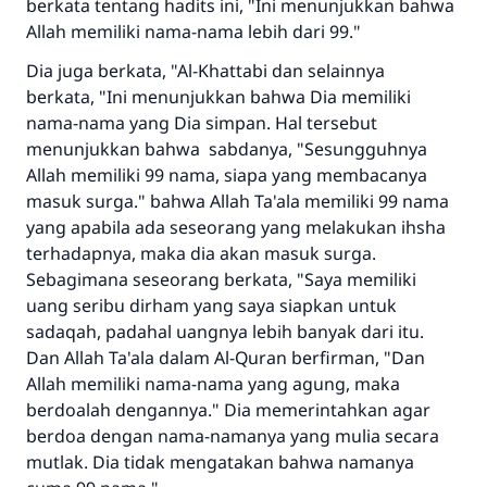
berkata tentang hadits ini, "Ini menunjukkan bahwa
Jawaban no. 110845
Allah memiliki nama-nama lebih dari 99."
menyelamatkan pernikahan.
Dia juga berkata, "Al-Khattabi dan selainnya
berkata, "Ini menunjukkan bahwa Dia memiliki
Bantu kami dalam memberikan jawaban untuk umat
nama-nama yang Dia simpan. Hal tersebut
menunjukkan bahwa sabdanya, "Sesungguhnya
Rasulullah ﷺ bersabda
"Siapa yang menunjukkan suatu kebaikan,
Allah memiliki 99 nama, siapa yang membacanya
meka dia akan mendapatkan pahala yang
masuk surga." bahwa Allah Ta'ala memiliki 99 nama
sama dengan orang yang melakukannya"
yang apabila ada seseorang yang melakukan ihsha
terhadapnya, maka dia akan masuk surga.
MUSLIM, 1893
Sebagimana seseorang berkata, "Saya memiliki
uang seribu dirham yang saya siapkan untuk
sadaqah, padahal uangnya lebih banyak dari itu.
Saham
Dan Allah Ta'ala dalam Al-Quran berfirman, "Dan
Allah memiliki nama-nama yang agung, maka
berdoalah dengannya." Dia memerintahkan agar
berdoa dengan nama-namanya yang mulia secara
mutlak. Dia tidak mengatakan bahwa namanya