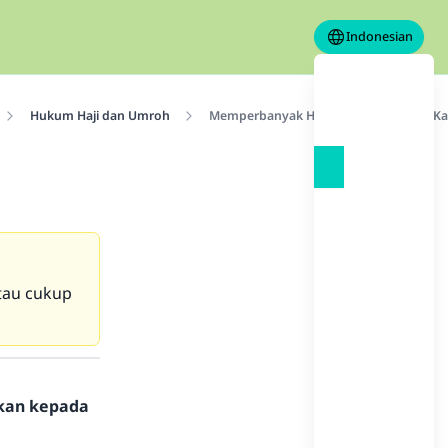
Indonesian
Hukum Haji dan Umroh
Memperbanyak Haji atau Cukup Satu Kal
atau cukup
hkan kepada