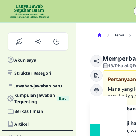
Tema
Memperbany
Akun saya
18/Dhu al-Qi
Struktur Kategori
Pertanyaan
Jawaban-jawaban baru
Mana yang l
Kumpulan Jawaban
satu kali saj
Baru
Terpenting
Teks Jawaban
Berkas Ilmiah
Segala puji 
Artikel
Rasulullah, w