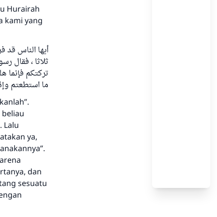
bu Hurairah
da kami yang
أيها الناس قد ف
ثلاثا ، فقال رس
تركتكم فإنما هل
ما استطعتم وإذ (
kanlah”.
 beliau
 Lalu
gatakan ya,
sanakannya”.
karena
rtanya, dan
ntang sesuatu
dengan