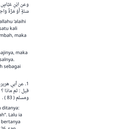
وعن ابْنِ عَبَّاسٍ أَنَّ
سَنَةٍ أَوْ مَرَّةً وَاحِدَة
lahu ‘alaihi
satu kali
nambah, maka
ajinya, maka
salnya.
h sebagai
عن أبي هريرة ،
ومسلم ( 83 ) .
 ditanya:
”. Lalu ia
a bertanya
 26, san