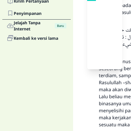
Kirim Pertanyaan
Tidaklah ibada
berkata: Rasul
Penyimpanan
isinya:
Jelajah Tanpa
Baru
Internet
كت حتى قالها
ل : ذروني ما
Kembali ke versi lama
شيء فأتوا منه
“Wahai manusia
Seseorang berk
terdiam, sampa
Rasulullah –sh
maka akan diw
Lalu beliau me
binasanya uma
menyelisihi p
maka kerjakan
sesuatu maka 