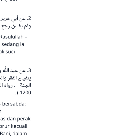
عن أبي هريرة 
ولم يفسق رجع كيوم  ) .
Rasulullah –
, sedang ia
li suci
عن عبد الله بن
ينفيان الفقر وا
1200 ) .
m- bersabda:
n
mas dan perak
brur kecuali
 Bani, dalam