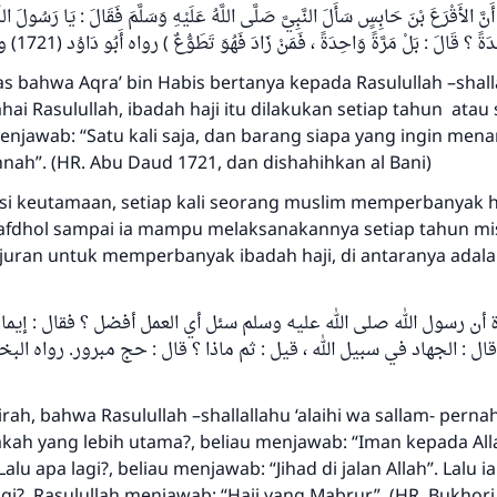
 الأَقْرَعَ بْنَ حَابِسٍ سَأَلَ النَّبِيَّ صَلَّى اللَّهُ عَلَيْهِ وَسَلَّمَ فَقَالَ : يَا رَسُولَ اللّ
ً ؟ قَالَ : بَلْ مَرَّةً وَاحِدَةً ، فَمَنْ زَادَ فَهُوَ تَطَوُّعٌ ) رواه أَبُو دَاوُد (1721) وصححه الألباني
s bahwa Aqra’ bin Habis bertanya kepada Rasulullah –shallal
hai Rasulullah, ibadah haji itu dilakukan setiap tahun atau 
menjawab: “Satu kali saja, dan barang siapa yang ingin me
Jawaban no. 110845 menyelamatkan
ah”. (HR. Abu Daud 1721, dan dishahihkan al Bani)
pernikahan.
isi keutamaan, setiap kali seorang muslim memperbanyak h
 afdhol sampai ia mampu melaksanakannya setiap tahun mi
Bantu kami dalam memberikan jawaban untuk umat
juran untuk memperbanyak ibadah haji, di antaranya adala
Rasulullah ﷺ bersabda
"Siapa yang menunjukkan suatu kebaikan, meka dia akan
 أن رسول الله صلى الله عليه وسلم سئل أي العمل أفضل ؟ فقال : إيمان 
mendapatkan pahala yang sama dengan orang yang
melakukannya"
MUSLIM, 1893
rah, bahwa Rasulullah –shallallahu ‘alaihi wa sallam- pernah
ah yang lebih utama?, beliau menjawab: “Iman kepada Allah
Lalu apa lagi?, beliau menjawab: “Jihad di jalan Allah”. Lalu i
Saham
 lagi?. Rasulullah menjawab: “Haji yang Mabrur”. (HR. Bukhori