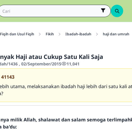
Fiqih dan Usul Fiqih
Fikih
Ibadah-ibadah
haji dan umrah
ak Haji atau Cukup Satu Kali Saja
'dah/1436 , 02/September/2015
11,041
41143
ebih utama, melaksanakan ibadah haji lebih dari satu kali 
a?
hanya milik Allah, shalawat dan salam semoga terlimpa
a ba'du: