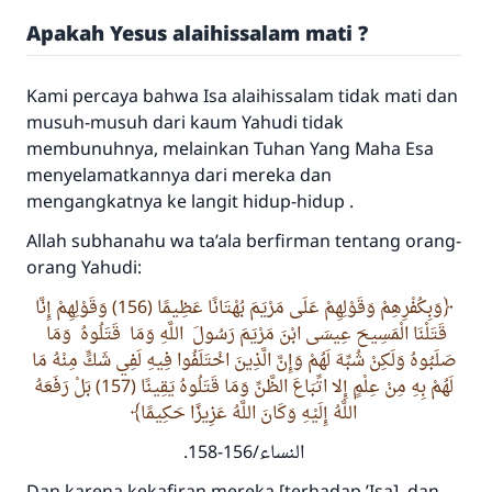
Apakah Yesus alaihissalam mati ?
Kami percaya bahwa Isa alaihissalam tidak mati dan
musuh-musuh dari kaum Yahudi tidak
membunuhnya, melainkan Tuhan Yang Maha Esa
menyelamatkannya dari mereka dan
mengangkatnya ke langit hidup-hidup .
Allah subhanahu wa ta’ala berfirman tentang orang-
orang Yahudi:
وَبِكُفْرِهِمْ وَقَوْلِهِمْ عَلَى مَرْيَمَ بُهْتَانًا عَظِيمًا (156) وَقَوْلِهِمْ إِنَّا
قَتَلْنَا الْمَسِيحَ عِيسَى ابْنَ مَرْيَمَ رَسُولَ اللَّهِ وَمَا قَتَلُوهُ وَمَا
صَلَبُوهُ وَلَكِنْ شُبِّهَ لَهُمْ وَإِنَّ الَّذِينَ اخْتَلَفُوا فِيهِ لَفِي شَكٍّ مِنْهُ مَا
لَهُمْ بِهِ مِنْ عِلْمٍ إِلا اتِّبَاعَ الظَّنِّ وَمَا قَتَلُوهُ يَقِينًا (157) بَلْ رَفَعَهُ
اللَّهُ إِلَيْهِ وَكَانَ اللَّهُ عَزِيزًا حَكِيمًا
.
النساء/156-158
Dan karena kekafiran mereka [terhadap ’Isa], dan