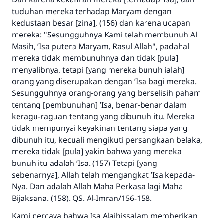
tuduhan mereka terhadap Maryam dengan
kedustaan besar [zina], (156) dan karena ucapan
mereka: "Sesungguhnya Kami telah membunuh Al
Masih, ’Isa putera Maryam, Rasul Allah", padahal
mereka tidak membunuhnya dan tidak [pula]
menyalibnya, tetapi [yang mereka bunuh ialah]
orang yang diserupakan dengan ’Isa bagi mereka.
Sesungguhnya orang-orang yang berselisih paham
tentang [pembunuhan] ’Isa, benar-benar dalam
keragu-raguan tentang yang dibunuh itu. Mereka
tidak mempunyai keyakinan tentang siapa yang
dibunuh itu, kecuali mengikuti persangkaan belaka,
mereka tidak [pula] yakin bahwa yang mereka
bunuh itu adalah ’Isa. (157) Tetapi [yang
sebenarnya], Allah telah mengangkat ’Isa kepada-
Nya. Dan adalah Allah Maha Perkasa lagi Maha
Bijaksana. (158). QS. Al-Imran/156-158.
Kami percaya bahwa Isa Alaihissalam memberikan