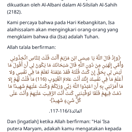
dikuatkan oleh Al-Albani dalam Al-Silsilah Al-Sahih
(2182).
Kami percaya bahwa pada Hari Kebangkitan, Isa
alaihissalam akan mengingkari orang-orang yang
mengklaim bahwa dia (Isa) adalah Tuhan.
Allah ta’ala berfirman:
وَإِذْ قَالَ اللَّهُ يَا عِيسَى ابْنَ مَرْيَمَ أَأَنتَ قُلْتَ لِلنَّاسِ اتَّخِذُونِي
وَأُمِّي إِلَهَيْنِ مِنْ دُونِ اللَّهِ قَالَ سُبْحَانَكَ مَا يَكُونُ لِي أَنْ أَقُولَ مَا
لَيْسَ لِي بِحَقٍّ إِنْ كُنتُ قُلْتُهُ فَقَدْ عَلِمْتَهُ تَعْلَمُ مَا فِي نَفْسِي وَلا
أَعْلَمُ مَا فِي نَفْسِكَ إِنَّكَ أَنْتَ عَلامُ الْغُيُوبِ (116) مَا قُلْتُ لَهُمْ إِلا
مَا أَمَرْتَنِي بِهِ أَنْ اعْبُدُوا اللَّهَ رَبِّي وَرَبَّكُمْ وَكُنتُ عَلَيْهِمْ شَهِيدًا مَا
دُمْتُ فِيهِمْ فَلَمَّا تَوَفَّيْتَنِي كُنتَ أَنْتَ الرَّقِيبَ عَلَيْهِمْ وَأَنْتَ عَلَى
كُلِّ شَيْءٍ شَهِيدٌ
المائدة/116-117.
Dan [ingatlah] ketika Allah berfirman: "Hai ’Isa
putera Maryam, adakah kamu mengatakan kepada