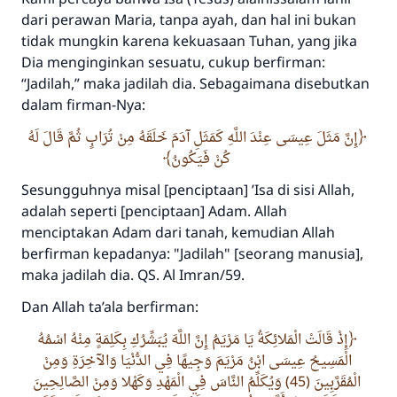
dari perawan Maria, tanpa ayah, dan hal ini bukan
tidak mungkin karena kekuasaan Tuhan, yang jika
Dia menginginkan sesuatu, cukup berfirman:
“Jadilah,” maka jadilah dia. Sebagaimana disebutkan
dalam firman-Nya:
إِنَّ مَثَلَ عِيسَى عِنْدَ اللَّهِ كَمَثَلِ آدَمَ خَلَقَهُ مِنْ تُرَابٍ ثُمَّ قَالَ لَهُ
كُنْ فَيَكُونُ
Sesungguhnya misal [penciptaan] ’Isa di sisi Allah,
adalah seperti [penciptaan] Adam. Allah
menciptakan Adam dari tanah, kemudian Allah
berfirman kepadanya: "Jadilah" [seorang manusia],
maka jadilah dia. QS. Al Imran/59.
Dan Allah ta’ala berfirman:
إِذْ قَالَتْ الْمَلائِكَةُ يَا مَرْيَمُ إِنَّ اللَّهَ يُبَشِّرُكِ بِكَلِمَةٍ مِنْهُ اسْمُهُ
الْمَسِيحُ عِيسَى ابْنُ مَرْيَمَ وَجِيهًا فِي الدُّنْيَا وَالآخِرَةِ وَمِنْ
الْمُقَرَّبِينَ (45) وَيُكَلِّمُ النَّاسَ فِي الْمَهْدِ وَكَهْلا وَمِنْ الصَّالِحِينَ