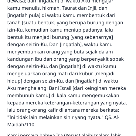
dewasa; dan [ingatlah] di waktu Aku mengajar
kamu menulis, hikmah, Taurat dan Injil, dan
[ingatlah pula] di waktu kamu membentuk dari
tanah [suatu bentuk] yang berupa burung dengan
izin-Ku, kemudian kamu meniup padanya, lalu
bentuk itu menjadi burung [yang sebenarnya]
dengan seizin-Ku. Dan [ingatlah], waktu kamu
menyembuhkan orang yang buta sejak dalam
kandungan ibu dan orang yang berpenyakit sopak
dengan seizin-Ku, dan [ingatlah] di waktu kamu
mengeluarkan orang mati dari kubur [menjadi
hidup] dengan seizin-Ku, dan [ingatlah] di waktu
Aku menghalangi Bani Israil [dari keinginan mereka
membunuh kamu] di kala kamu mengemukakan
kepada mereka keterangan-keterangan yang nyata,
lalu orang-orang kafir di antara mereka berkata:
"Ini tidak lain melainkan sihir yang nyata." QS. Al-
Maidah/110.
Kami percaya bahwa Isa (Yesus) alaihissalam lahir