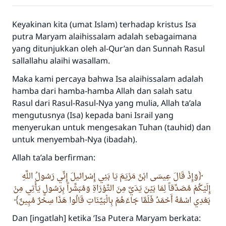
Keyakinan kita (umat Islam) terhadap kristus Isa
putra Maryam alaihissalam adalah sebagaimana
yang ditunjukkan oleh al-Qur’an dan Sunnah Rasul
sallallahu alaihi wasallam.
Maka kami percaya bahwa Isa alaihissalam adalah
hamba dari hamba-hamba Allah dan salah satu
Rasul dari Rasul-Rasul-Nya yang mulia, Allah ta’ala
mengutusnya (Isa) kepada bani Israil yang
menyerukan untuk mengesakan Tuhan (tauhid) dan
untuk menyembah-Nya (ibadah).
Allah ta’ala berfirman:
وَإِذْ قَالَ عِيسَى ابْنُ مَرْيَمَ يَا بَنِي إِسْرائيلَ إِنِّي رَسُولُ اللَّهِ
إِلَيْكُمْ مُصَدِّقاً لِمَا بَيْنَ يَدَيَّ مِنَ التَّوْرَاةِ وَمُبَشِّراً بِرَسُولٍ يَأْتِي مِنْ
بَعْدِي اسْمُهُ أَحْمَدُ فَلَمَّا جَاءَهُمْ بِالْبَيِّنَاتِ قَالُوا هَذَا سِحْرٌ مُبِينٌ
Dan [ingatlah] ketika ’Isa Putera Maryam berkata: