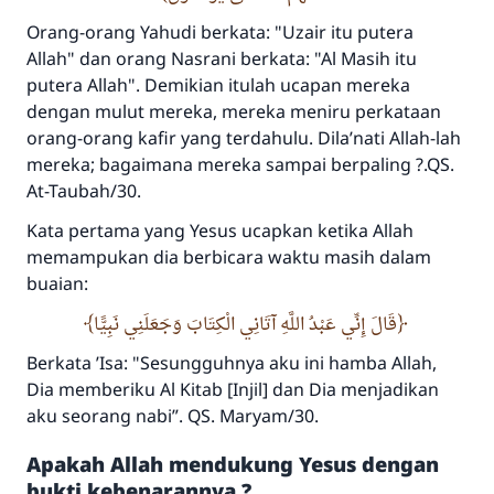
Orang-orang Yahudi berkata: "Uzair itu putera
Allah" dan orang Nasrani berkata: "Al Masih itu
putera Allah". Demikian itulah ucapan mereka
dengan mulut mereka, mereka meniru perkataan
orang-orang kafir yang terdahulu. Dila’nati Allah-lah
mereka; bagaimana mereka sampai berpaling ?.QS.
At-Taubah/30.
Kata pertama yang Yesus ucapkan ketika Allah
memampukan dia berbicara waktu masih dalam
buaian:
قَالَ إِنِّي عَبْدُ اللَّهِ آتَانِي الْكِتَابَ وَجَعَلَنِي نَبِيًّا
Berkata ’Isa: "Sesungguhnya aku ini hamba Allah,
Dia memberiku Al Kitab [Injil] dan Dia menjadikan
aku seorang nabi”. QS. Maryam/30.
Apakah Allah mendukung Yesus dengan
bukti kebenarannya ?