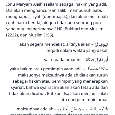
Ibnu Maryam Alaihissallam sebagai hakim yang adil.
Dia akan menghancurkan salib, membunuh babi,
menghapus jizyah (upeti/pajak), dan akan melimpah
ruah harta benda, hingga tidak ada seorang pun
yang mau menerimanya.” HR. Bukhari dan Muslim
(2222), dan Muslim (155).
– akan segera mendekat, artinya akan
لَيُوشِكَنَّ
terjadi dalam waktu yang dekat
– yaitu pada umat ini
أَنْ يَنْزِلَ فِيكُمْ
– yaitu hakim atau pemimpin yang adil,
حَكَمًا مُقْسِطًا
maksudnya maksudnya adalah dia akan turun
sebagai hakim atau pemimpin yang menerapkan
syariat, bahwa syariat ini akan akan tetap ada dan
tidak akan dicabut. Bahkan Isa akan menjadi salah
satu dari pemimpin umat.
– maksudnya adalah
فَيَكْسِر الصَّلِيب، وَيَقْتُل الْخِنْزِير