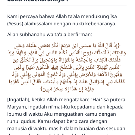
Kami percaya bahwa Allah ta’ala mendukung Isa
(Yesus) alaihissalam dengan nukti kebenaranya.
Allah subhanahu wa ta’ala berfirman:
إِذْ قَالَ اللَّهُ يَا عِيسَى ابْنَ مَرْيَمَ اذْكُرْ نِعْمَتِي عَلَيْكَ وَعَلى
وَالِدَتِكَ إِذْ أَيَّدتُّكَ بِرُوحِ الْقُدُسِ تُكَلِّمُ النَّاسَ فِي الْمَهْدِ وَكَهْلًا وَإِذْ
عَلَّمْتُكَ الْكِتَابَ وَالْحِكْمَةَ وَالتَّوْرَاةَ وَالإِنجِيلَ وَإِذْ تَخْلُقُ مِنْ
الطِّينِ كَهَيْئَةِ الطَّيْرِ بِإِذْنِي فَتَنفُخُ فِيهَا فَتَكُونُ طَيْرًا بِإِذْنِي
وَتُبْرِئُ الأَكْمَهَ وَالأَبْرَصَ بِإِذْنِي وَإِذْ تُخْرِجُ الْمَوْتَى بِإِذْنِي وَإِذْ
كَفَفْتُ بَنِي إِسْرَائِيلَ عَنْكَ إِذْ جِئْتَهُمْ بِالْبَيِّنَاتِ فَقَالَ الَّذِينَ كَفَرُوا
مِنْهُمْ إِنْ هَذَا إِلا سِحْرٌ مُبِينٌ
[Ingatlah], ketika Allah mengatakan: "Hai ’Isa putera
Maryam, ingatlah ni’mat-Ku kepadamu dan kepada
ibumu di waktu Aku menguatkan kamu dengan
ruhul qudus. Kamu dapat berbicara dengan
manusia di waktu masih dalam buaian dan sesudah