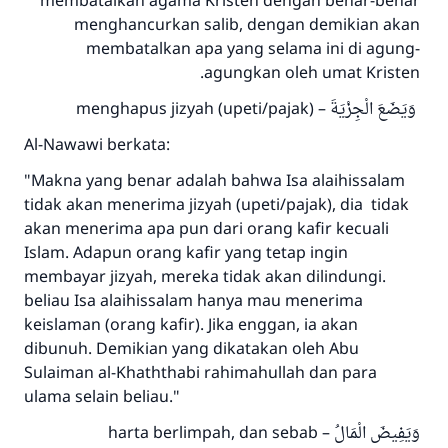
membatalkan agama Kristen dengan benar-benar
menghancurkan salib, dengan demikian akan
membatalkan apa yang selama ini di agung-
agungkan oleh umat Kristen.
– menghapus jizyah (upeti/pajak)
وَيَضَعَ الْجِزْيَةَ
Al-Nawawi berkata:
"Makna yang benar adalah bahwa Isa alaihissalam
tidak akan menerima jizyah (upeti/pajak), dia tidak
akan menerima apa pun dari orang kafir kecuali
Islam. Adapun orang kafir yang tetap ingin
membayar jizyah, mereka tidak akan dilindungi.
beliau Isa alaihissalam hanya mau menerima
keislaman (orang kafir). Jika enggan, ia akan
dibunuh. Demikian yang dikatakan oleh Abu
Sulaiman al-Khaththabi rahimahullah dan para
ulama selain beliau."
– harta berlimpah, dan sebab
وَيَفِيضَ الْمَالُ