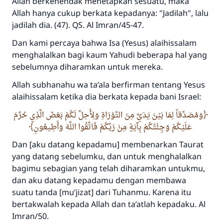
Allah berkehendak menetapkan sesuatu, maka
Allah hanya cukup berkata kepadanya: "Jadilah", lalu
Jawaban no. 110845
jadilah dia. (47). QS. Al Imran/45-47.
menyelamatkan pernikahan.
Dan kami percaya bahwa Isa (Yesus) alaihissalam
menghalalkan bagi kaum Yahudi beberapa hal yang
Bantu kami dalam memberikan jawaban untuk umat
sebelumnya diharamkan untuk mereka.
Rasulullah ﷺ bersabda
"Siapa yang menunjukkan suatu kebaikan,
Allah subhanahu wa ta’ala berfirman tentang Yesus
meka dia akan mendapatkan pahala yang
alaihissalam ketika dia berkata kepada bani Israel:
sama dengan orang yang melakukannya"
وَمُصَدِّقاً لِمَا بَيْنَ يَدَيَّ مِنَ التَّوْرَاةِ وَلِأُحِلَّ لَكُمْ بَعْضَ الَّذِي حُرِّمَ
MUSLIM, 1893
عَلَيْكُمْ وَجِئْتُكُمْ بِآيَةٍ مِنْ رَبِّكُمْ فَاتَّقُوا اللَّهَ وَأَطِيعُونِ
Dan [aku datang kepadamu] membenarkan Taurat
yang datang sebelumku, dan untuk menghalalkan
Saham
bagimu sebagian yang telah diharamkan untukmu,
dan aku datang kepadamu dengan membawa
suatu tanda [mu’jizat] dari Tuhanmu. Karena itu
bertakwalah kepada Allah dan ta’atlah kepadaku. Al
Imran/50.