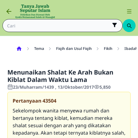
Tema
Fiqih dan Usul Fiqih
Fikih
Ibadah
Menunaikan Shalat Ke Arah Bukan
Kiblat Dalam Waktu Lama
23/Muharram/1439 , 13/Oktober/2017
5,850
Pertanyaan
43504
Sekelompok wanita menyewa rumah dan
bertanya tentang kiblat, kemudian mereka
shalat sesuai dengan arah yang dikatakan
kepadanya. Akan tetapi ternyata kiblatnya salah,