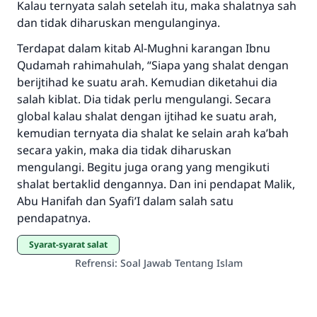
menyelamatkan pernikahan.
Kalau ternyata salah setelah itu, maka shalatnya sah
dan tidak diharuskan mengulanginya.
Bantu kami dalam memberikan jawaban untuk umat
Terdapat dalam kitab Al-Mughni karangan Ibnu
Rasulullah ﷺ bersabda
Qudamah rahimahulah, “Siapa yang shalat dengan
"Siapa yang menunjukkan suatu kebaikan,
berijtihad ke suatu arah. Kemudian diketahui dia
meka dia akan mendapatkan pahala yang
salah kiblat. Dia tidak perlu mengulangi. Secara
sama dengan orang yang melakukannya"
global kalau shalat dengan ijtihad ke suatu arah,
MUSLIM, 1893
kemudian ternyata dia shalat ke selain arah ka’bah
secara yakin, maka dia tidak diharuskan
mengulangi. Begitu juga orang yang mengikuti
Saham
shalat bertaklid dengannya. Dan ini pendapat Malik,
Abu Hanifah dan Syafi’I dalam salah satu
pendapatnya.
syarat-syarat salat
Refrensi
:
Soal Jawab Tentang Islam