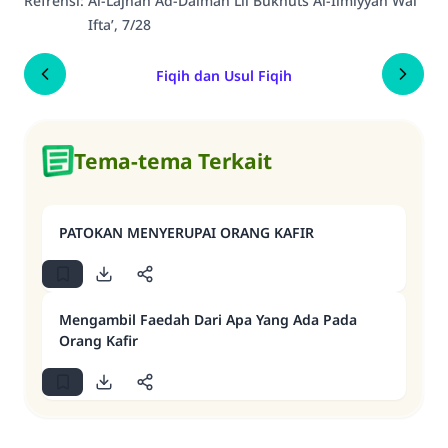
Refrensi
:
Al-Lajnah Ad-Daimah Lil Bukhuts Al-Ilmiyyah Wal
Ifta’, 7/28
Fiqih dan Usul Fiqih
Tema-tema Terkait
PATOKAN MENYERUPAI ORANG KAFIR
Mengambil Faedah Dari Apa Yang Ada Pada
Orang Kafir