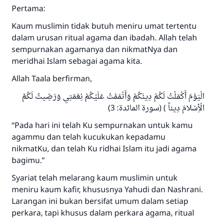
Pertama:
Kaum muslimin tidak butuh meniru umat tertentu
dalam urusan ritual agama dan ibadah. Allah telah
sempurnakan agamanya dan nikmatNya dan
meridhai Islam sebagai agama kita.
Allah Taala berfirman,
الْيَوْمَ أَكْمَلْتُ لَكُمْ دِينَكُمْ وَأَتْمَمْتُ عَلَيْكُمْ نِعْمَتِي وَرَضِيتُ لَكُمُ
الْأِسْلامَ دِيناً ) (سورة المائدة: 3)
“Pada hari ini telah Ku sempurnakan untuk kamu
agammu dan telah kucukukan kepadamu
nikmatKu, dan telah Ku ridhai Islam itu jadi agama
bagimu.”
Syariat telah melarang kaum muslimin untuk
meniru kaum kafir, khususnya Yahudi dan Nashrani.
Larangan ini bukan bersifat umum dalam setiap
perkara, tapi khusus dalam perkara agama, ritual