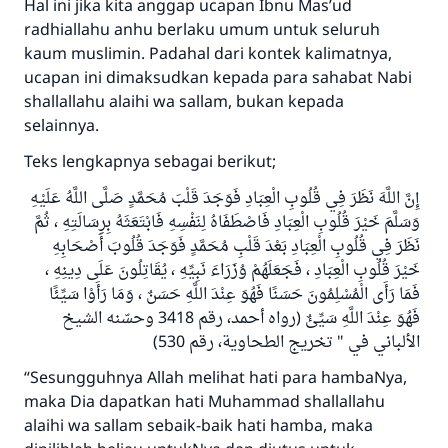
Hal ini jika kita anggap ucapan Ibnu Mas’ud
radhiallahu anhu berlaku umum untuk seluruh
kaum muslimin. Padahal dari kontek kalimatnya,
ucapan ini dimaksudkan kepada para sahabat Nabi
shallallahu alaihi wa sallam, bukan kepada
selainnya.
Teks lengkapnya sebagai berikut;
إِنَّ اللَّهَ نَظَرَ فِي قُلُوبِ الْعِبَادِ فَوَجَدَ قَلْبَ مُحَمَّدٍ صَلَّى اللَّهُ عَلَيْهِ
وَسَلَّمَ خَيْرَ قُلُوبِ الْعِبَادِ فَاصْطَفَاهُ لِنَفْسِهِ فَابْتَعَثَهُ بِرِسَالَتِهِ ، ثُمَّ
نَظَرَ فِي قُلُوبِ الْعِبَادِ بَعْدَ قَلْبِ مُحَمَّدٍ فَوَجَدَ قُلُوبَ أَصْحَابِهِ
خَيْرَ قُلُوبِ الْعِبَادِ ، فَجَعَلَهُمْ وُزَرَاءَ نَبِيِّهِ ، يُقَاتِلُونَ عَلَى دِينِهِ ،
فَمَا رَأَى الْمُسْلِمُونَ حَسَنًا فَهُوَ عِنْدَ اللَّهِ حَسَنٌ ، وَمَا رَأَوْا سَيِّئًا
فَهُوَ عِنْدَ اللَّهِ سَيِّئٌ (رواه أحمد، رقم 3418 وحسّنه الشيخ
الألباني في " تخريج الطحاوية، رقم 530)
“Sesungguhnya Allah melihat hati para hambaNya,
maka Dia dapatkan hati Muhammad shallallahu
alaihi wa sallam sebaik-baik hati hamba, maka