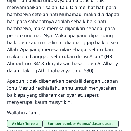
dipilihlah beliau untukNya dan diutus untuk
menyampaikan risalah. Lalu Dia melihat hati para
hambaNya setelah hati Muhamad, maka dia dapati
hati para sahabatnya adalah sebaik-baik hati
hambaNya, maka mereka dijadikan sebagai para
pendukung nabiNya. Maka apa yang dipandang
baik oleh kaum muslimin, dia dianggap baik di sisi
Allah. Apa yang mereka nilai sebagai keburukan,
maka dia dianggap keburukan di sisi Allah.” (HR.
Ahmad, no. 3418, dinyatakan hasan oleh Al-Albany
dalam Takhrij Ath-Thahawiyah, no. 530)
Apapun, tidak dibenarkan berdalil dengan ucapan
Ibnu Mas’ud radhiallahu anhu untuk menyatakan
baik apa yang diharamkan syariat, seperti
menyerupai kaum musyrikin.
Wallahu a’lam .
Akhlak Tercela
sumber-sumber Agama/ dasar-dasar agama