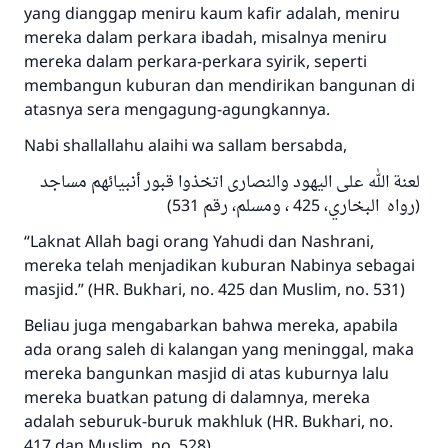
yang dianggap meniru kaum kafir adalah, meniru
mereka dalam perkara ibadah, misalnya meniru
mereka dalam perkara-perkara syirik, seperti
membangun kuburan dan mendirikan bangunan di
atasnya sera mengagung-agungkannya.
Nabi shallallahu alaihi wa sallam bersabda,
لعنة الله على اليهود والنصارى اتخذوا قبور أنبيائهم مساجد
(رواه البخاري، 425 ، ومسلم، رقم 531)
“Laknat Allah bagi orang Yahudi dan Nashrani,
mereka telah menjadikan kuburan Nabinya sebagai
masjid.” (HR. Bukhari, no. 425 dan Muslim, no. 531)
Beliau juga mengabarkan bahwa mereka, apabila
ada orang saleh di kalangan yang meninggal, maka
mereka bangunkan masjid di atas kuburnya lalu
mereka buatkan patung di dalamnya, mereka
adalah seburuk-buruk makhluk (HR. Bukhari, no.
417 dan Muslim, no. 528)