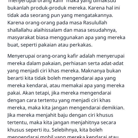
menyelamatkan pernikahan.
‘menyerupai orang kafir’ maka yang dimaksud
bukanlah produk-produk mereka. Karena hal ini
Bantu kami dalam memberikan jawaban untuk umat
tidak ada seorang pun yang mengatakannya.
Karena orang-orang pada masa Rasulullah
Rasulullah ﷺ bersabda
shallallahu alaihissalam dan masa sesudahnya,
"Siapa yang menunjukkan suatu kebaikan,
masyarakat biasa menggunakan apa yang mereka
meka dia akan mendapatkan pahala yang
buat, seperti pakaian atau perkakas.
sama dengan orang yang melakukannya"
Menyerupai orang-orang kafir adalah menyerupai
MUSLIM, 1893
mereka dalam pakaian, perhiasan serta adat-adat
yang menjadi ciri khas mereka. Maknanya bukan
berarti kita tidak boleh mengendarai apa yang
Saham
mereka kendarai, atau memakai apa yang mereka
pakai. Akan tetapi, jika mereka mengendarai
dengan cara tertentu yang menjadi ciri khas
mereka, maka kita jangan mengendarai demikian.
Jika mereka menjahit baju dengan ciri khusus
tertentu, maka kita jangan menjahitnya secara
khusus seperti itu. Selebihnya, kita boleh
mengendarai mobil yang mereka kendarai atau