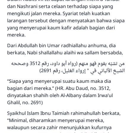
dan Nashrani serta celaan terhadap siapa yang
mengikuti jalan mereka. Syariat telah kuatkan
larangan tersebut dengan menyatakan bahwa siapa
yang menyerupai kaum kafir adalah bagian dari
mereka.
Dari Abdullah bin Umar radhiallahu anhuma, dia
berkata, Nabi shallallahu alaihi wa sallam bersabda,
من تشبّه بقوم فهو منهم (رواه أبو داود، رقم 3512 وصححه
الشيخ الألباني في " إرواء الغليل، رقم 2691)
“Siapa yang menyerupai suatu kaum maka dia
bagian dari mereka.” (HR. Abu Daud, no. 3512,
dinyatakan shahih oleh Al-Albany dalam Irwa’ul
Ghalil, no. 2691)
Syaikhul Islam Ibnu Taimiah rahimahullah berkata,
“Minimal, diharamkan menyerupai mereka,
walaupun secara zahir menunjukkan kufurnya